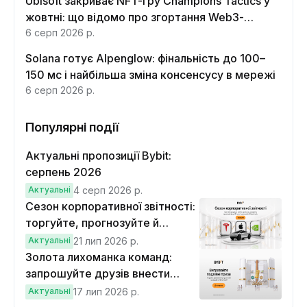
Ubisoft закриває NFT-гру Champions Tactics у
жовтні: що відомо про згортання Web3-
функцій
6 серп 2026 р.
Solana готує Alpenglow: фінальність до 100–
150 мс і найбільша зміна консенсусу в мережі
6 серп 2026 р.
Популярні події
Актуальні пропозиції Bybit:
серпень 2026
Актуальні
4 серп 2026 р.
Сезон корпоративної звітності:
торгуйте, прогнозуйте й
вигравайте Cybertruck
Актуальні
21 лип 2026 р.
Золота лихоманка команд:
запрошуйте друзів внести
депозит на $100 і торгувати на
Актуальні
17 лип 2026 р.
$10, щоб виграти подвійні