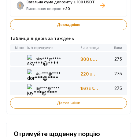
Загальна сума депозиту ≥ 100 USDT
Виконання вперше
+30
Докладніше
Таблиця лідерів за тиждень
Місце
Ім’я користувача
Винагороди
Бали
275
sky***@****
300
USDT
275
dor***@****
220
USDT
275
jay***@****
150
USDT
Детальніше
Отримуйте щоденну порцію