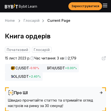
Bybit Learn
Зареєструватися
Home
Глосарій
Current Page
Книга ордерів
Початковий
Глосарій
15 лист 2023 р.
Час читання: 3 хв
2,179
BTC
/USDT
ETH
/USDT
-0.10
%
+
0.00
%
SOL
/USDT
+
2.40
%
Про ШІ
Швидко прочитайте статтю та отримайте огляд
настроїв на ринку за 30 секунд!