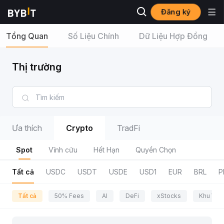
Đăng ký
Tổng Quan
Số Liệu Chính
Dữ Liệu Hợp Đồng
Thị trường
Ưa thích
Crypto
TradFi
Spot
Vĩnh cửu
Hết Hạn
Quyền Chọn
Tất cả
USDC
USDT
USDE
USD1
EUR
BRL
P
Tất cả
50% Fees
AI
DeFi
xStocks
Khu Vực