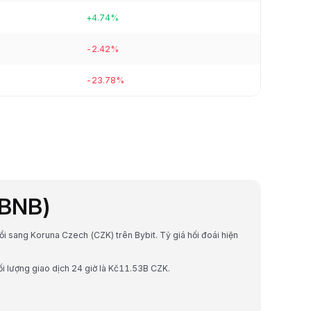
+4.74%
-2.42%
-23.78%
(BNB)
đổi sang Koruna Czech (CZK) trên Bybit. Tỷ giá hối đoái hiện
i lượng giao dịch 24 giờ là Kč11.53B CZK.