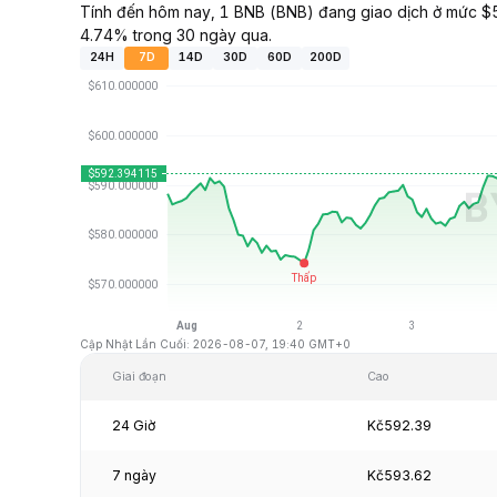
Tính đến hôm nay, 1 BNB (BNB) đang giao dịch ở mức $5
4.74% trong 30 ngày qua.
24H
7D
14D
30D
60D
200D
Cập Nhật Lần Cuối: 2026-08-07, 19:40 GMT+0
Giai đoạn
Cao
24 Giờ
Kč592.39
7 ngày
Kč593.62