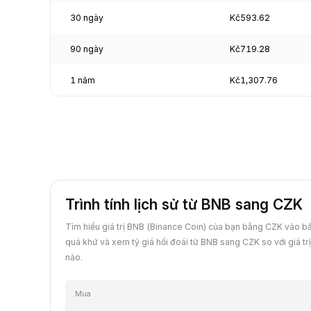
30 ngày
Kč593.62
90 ngày
Kč719.28
1 năm
Kč1,307.76
Trình tính lịch sử từ BNB sang CZK
Tìm hiểu giá trị BNB (Binance Coin) của bạn bằng CZK vào b
quá khứ và xem tỷ giá hối đoái từ BNB sang CZK so với giá tr
nào.
Mua