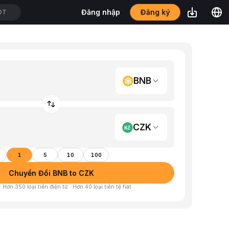
Đăng ký
Đăng nhập
SDT
BNB
CZK
1
5
10
100
Chuyển Đổi BNB to CZK
 Hơn 350 loại tiền điện tử · Hơn 40 loại tiền tệ fiat