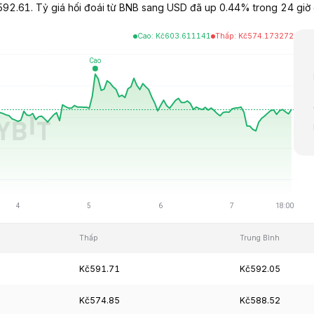
92.61. Tỷ giá hối đoái từ BNB sang USD đã up 0.44% trong 24 giờ q
Cao
:
Kč
603.611141
Thấp
:
Kč
574.173272
Thấp
Trung Bình
Kč591.71
Kč592.05
Kč574.85
Kč588.52