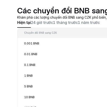
Các chuyển đổi BNB san
Khám phá các lượng chuyển đổi BNB sang CZK phổ biến, từ
Hiện tại
24 giờ trước
1 tháng trước
1 năm trước
Chuyển đổi BNB sang CZK
0.001 BNB
0.01 BNB
0.1 BNB
1 BNB
5 BNB
10 BNB