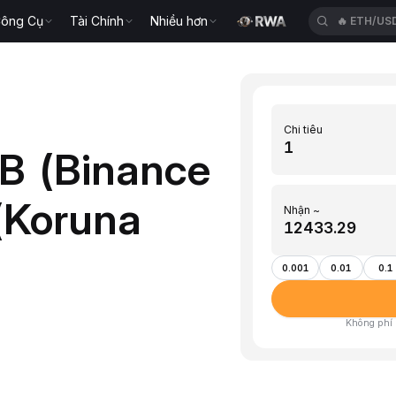
ông Cụ
Tài Chính
Nhiều hơn
🔥
SPCXU
Chi tiêu
B (Binance
(Koruna
Nhận ~
0.001
0.01
0.1
Không phí ·