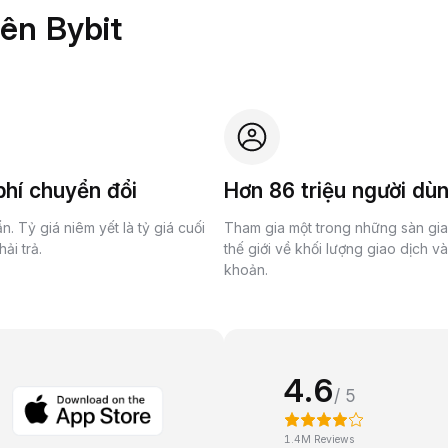
rên Bybit
hí chuyển đổi
Hơn 86 triệu người dù
n. Tỷ giá niêm yết là tỷ giá cuối
Tham gia một trong những sàn gi
ải trả.
thế giới về khối lượng giao dịch v
khoản.
4.6
/ 5
1.4M Reviews