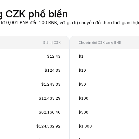
g CZK phổ biến
 0,001 BNB đến 100 BNB, với giá trị chuyển đổi theo thời gian thự
Giá trị CZK
Chuyển đổi CZK sang BNB
$12.43
$1
$124.33
$10
$1,243.33
$50
$12,433.29
$100
$62,166.46
$500
$124,332.92
$1,000