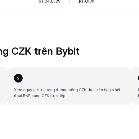
$1,243,329
$10,000
g CZK trên Bybit
2
Xem ngay giá trị tương đương bằng CZK dựa trên tỷ giá hối
đoái BNB sang CZK trực tiếp.