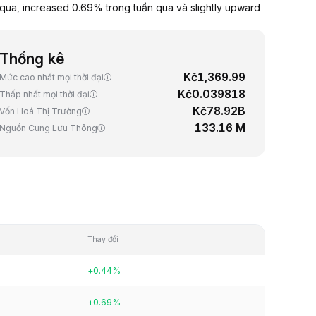
ua, increased 0.69% trong tuần qua và slightly upward
Thống kê
Kč1,369.99
Mức cao nhất mọi thời đại
Kč0.039818
Thấp nhất mọi thời đại
Kč78.92B
Vốn Hoá Thị Trường
133.16 M
Nguồn Cung Lưu Thông
Thay đổi
+0.44%
+0.69%