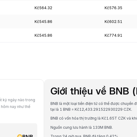
Kč564.32
Kč576.35
Kč545.86
Kč602.51
Kč545.86
Kč774.91
Giới thiệu về BNB 
ất kỳ ngày nào trong
BNB là một loại tiền điện tử có thể được chuyển 
ị hôm nay như thế
tại là 1 BNB = Kč12,433.291522930229 CZK.
BNB có vốn hóa thị trường là Kč1.65T CZK và khố
Nguồn cung lưu hành là 133M BNB.
BNB
Trong 24 giờ qua, BNB đã tăng 0.42%.