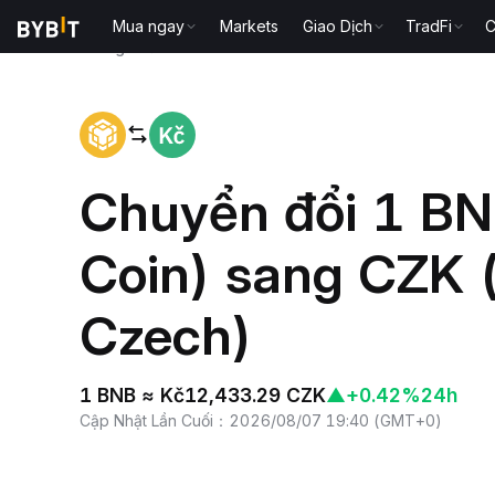
Mua ngay
Markets
Giao Dịch
TradFi
C
Trang chủ
BNB to CZK
Chuyển đổi 1 BN
Coin) sang CZK 
Czech)
1 BNB ≈ Kč12,433.29 CZK
▲
+0.42%
24h
Cập Nhật Lần Cuối
：
2026/08/07 19:40
(
GMT+0
)