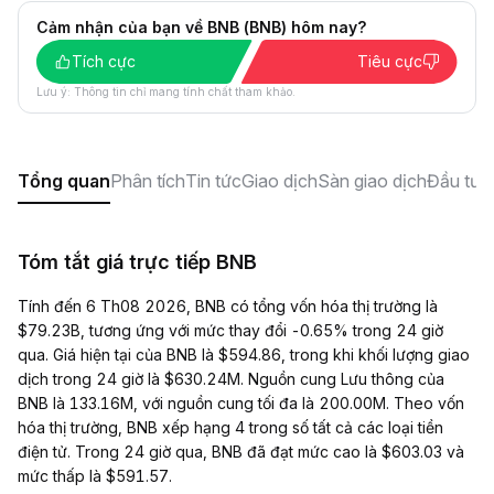
Cảm nhận của bạn về BNB (BNB) hôm nay?
Tích cực
Tiêu cực
Lưu ý: Thông tin chỉ mang tính chất tham khảo.
Tổng quan
Phân tích
Tin tức
Giao dịch
Sàn giao dịch
Đầu tư
X
Tóm tắt giá trực tiếp BNB
Tính đến 6 Th08 2026, BNB có tổng vốn hóa thị trường là
$79.23B, tương ứng với mức thay đổi -0.65% trong 24 giờ
qua. Giá hiện tại của BNB là $594.86, trong khi khối lượng giao
dịch trong 24 giờ là $630.24M. Nguồn cung Lưu thông của
BNB là 133.16M, với nguồn cung tối đa là 200.00M. Theo vốn
hóa thị trường, BNB xếp hạng 4 trong số tất cả các loại tiền
điện tử. Trong 24 giờ qua, BNB đã đạt mức cao là $603.03 và
mức thấp là $591.57.