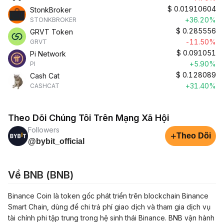
$
0.01910604
StonkBroker
+36.20%
STONKBROKER
$
0.285556
GRVT Token
-11.50%
GRVT
$
0.091051
Pi Network
+5.90%
PI
$
0.128089
Cash Cat
+31.40%
CASHCAT
Theo Dõi Chúng Tôi Trên Mạng Xã Hội
Followers
+
Theo Dõi
@bybit_official
Về BNB (BNB)
Binance Coin là token gốc phát triển trên blockchain Binance
Smart Chain, dùng để chi trả phí giao dịch và tham gia dịch vụ
tài chính phi tập trung trong hệ sinh thái Binance. BNB vận hành