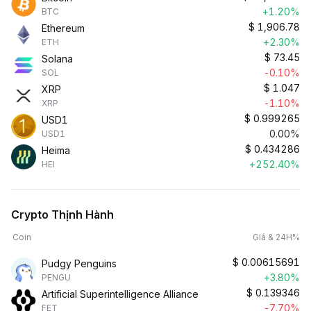
+1.20%
BTC
$
1,906.78
Ethereum
+2.30%
ETH
$
73.45
Solana
-0.10%
SOL
$
1.047
XRP
-1.10%
XRP
$
0.999265
USD1
0.00%
USD1
$
0.434286
Heima
+252.40%
HEI
Crypto Thịnh Hành
Coin
Giá & 24H%
$
0.00615691
Pudgy Penguins
+3.80%
PENGU
$
0.139346
Artificial Superintelligence Alliance
-7.70%
FET