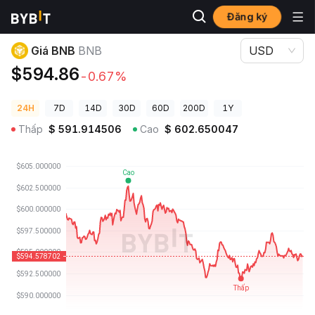
Đăng ký
Giá Tiền Điện Tử
Giá BNB BNB
Giá BNB
BNB
USD
$594.86
-0.67%
24H
7D
14D
30D
60D
200D
1Y
Thấp
$
591.914506
Cao
$
602.650047