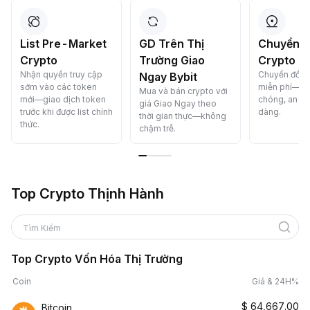
List Pre-Market
GD Trên Thị
Chuyển Đ
Crypto
Trường Giao
Crypto C
Nhận quyền truy cập
Chuyển đổi c
Ngay Bybit
sớm vào các token
miễn phí—n
Mua và bán crypto với
mới—giao dịch token
chóng, an to
giá Giao Ngay theo
trước khi được list chính
dàng.
thời gian thực—không
thức.
chậm trễ.
Top Crypto Thịnh Hành
Tìm Kiếm
Top Crypto Vốn Hóa Thị Trường
Coin
Giá & 24H%
$
64,667.00
Bitcoin