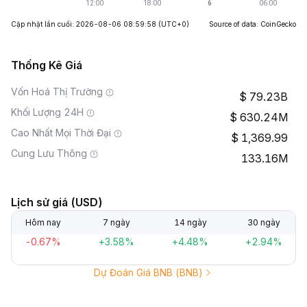
Cập nhật lần cuối: 2026-08-06 08:59:58
(UTC+0)
Source of data: CoinGecko
Thống Kê Giá
Vốn Hoá Thị Trường
79.23B
Khối Lượng 24H
630.24M
Cao Nhất Mọi Thời Đại
1,369.99
Cung Lưu Thông
133.16M
Lịch sử giá (USD)
Hôm nay
7 ngày
14 ngày
30 ngày
-0.67%
+3.58%
+4.48%
+2.94%
Dự Đoán Giá BNB (BNB)