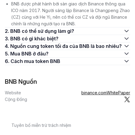
BNB được phát hành bởi sàn giao dịch Binance thông qua
100 triệu BNB được cung cấp trong ICO.
ICO năm 2017. Người sáng lập Binance là Changpeng Zhao
Thế nhưng, đồng coin ERC-20 BNB được hoán đổi với BEP2
(CZ) cùng với He Yi, nên có thể coi CZ và đội ngũ Binance
BNB theo tỷ lệ 1:1 vào tháng 4 năm 2019 với sự ra mắt của
chính là những người tạo ra BNB.
mạng chính thức Binance Chain và không còn được lưu trữ trên
2. BNB có thể sử dụng làm gì?
Ethereum nữa.
3. BNB có gì khác biệt?
4. Nguồn cung token tối đa của BNB là bao nhiêu?
BNB được áp dụng như một phương thức thanh toán, một token
tiện ích để thanh toán phí trên sàn giao dịch Binance và tham
5. Mua BNB ở đâu?
gia bán token trên Binance launchpad. BNB cung cấp quyền
6. Cách mua token BNB
cho Binance DEX (sàn giao dịch phi tập trung).
Ví BNB là gì?
BNB Nguồn
Ví BNB là ví điện tử được sử dụng để lưu trữ, quản lý và giao
Website
binance.com
WhitePaper
dịch các loại tiền điện tử trên mạng lưới BNB Smart Chain
Cộng Đồng
(BSC). Ví BNB tồn tại dưới dạng nhiều hình thức khác nhau bao
gồm ví nóng (ví sàn/phần mềm ví) hoặc ví lạnh (ví phần cứng).
Các tính năng chính của ví BNB như sau:
Tuyên bố miễn trừ trách nhiệm
Lưu trữ BNB: Giữ Binance Coin an toàn và các tiêu chuẩn