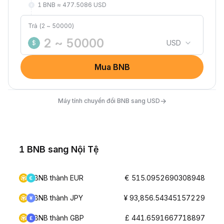
1 BNB ≈ 477.5086 USD
Trả (2 ~ 50000)
USD
$
Mua BNB
→
Máy tính chuyển đổi BNB sang USD
1 BNB sang Nội Tệ
BNB thành EUR
€ 515.0952690308948
BNB thành JPY
¥ 93,856.54345157229
BNB thành GBP
£ 441.6591667718897