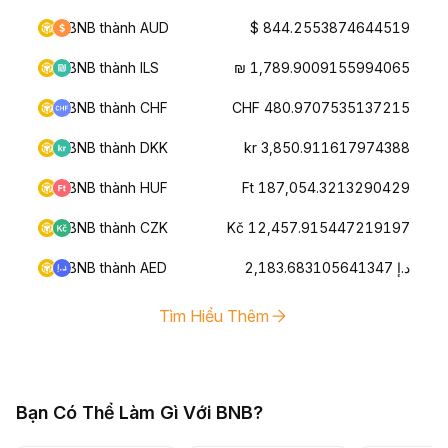
BNB thành AUD
$ 844.2553874644519
BNB thành ILS
₪ 1,789.9009155994065
BNB thành CHF
CHF 480.9707535137215
BNB thành DKK
kr 3,850.911617974388
BNB thành HUF
Ft 187,054.3213290429
BNB thành CZK
Kč 12,457.915447219197
BNB thành AED
د.إ 2,183.683105641347
Tìm Hiểu Thêm
Bạn Có Thể Làm Gì Với BNB?