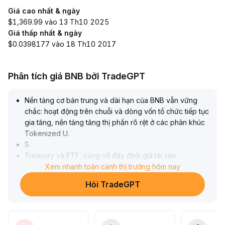
Giá cao nhất & ngày
$1,369.99 vào 13 Th10 2025
Giá thấp nhất & ngày
$0.0398177 vào 18 Th10 2017
Phân tích giá BNB bởi TradeGPT
Nền tảng cơ bản trung và dài hạn của BNB vẫn vững
chắc: hoạt động trên chuỗi và dòng vốn tổ chức tiếp tục
gia tăng, nền tảng tăng thị phần rõ rệt ở các phân khúc
Tokenized U
.
S
.
Treasury và ETF, củng cố đáy định giá tài sản
.
Về mặt kỹ thuật, nếu giá bứt phá hiệu quả qua mốc
Xem nhanh toàn cảnh thị trường hôm nay
602,7 (đường MA 100 ngày) và giữ vững, có thể tiếp
Hỏi TradeGPT
tục hướng đến mức 616; ngược lại, khả năng sẽ kiểm tra
lại vùng hỗ trợ quanh 580
.
Cấu trúc phái sinh vẫn thiên về phe mua, nhu cầu đòn
bẩy tài trợ tăng, nên chú ý diễn biến cảm xúc vĩ mô thị