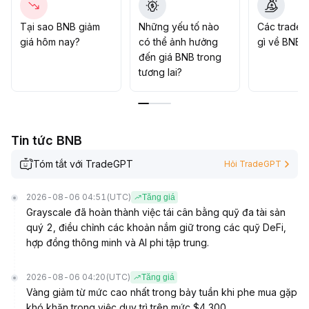
trường và các yếu tố thanh khoản ngắn hạn
.
Khuyến nghị mua vào dần khi giá giảm về vùng trung
Tại sao BNB giảm
Những yếu tố nào
Các trader
tâm, cắt lỗ nghiêm ngặt và tập trung theo dõi tín hiệu
giá hôm nay?
có thể ảnh hưởng
gì về BNB?
bùng nổ giao dịch ở vùng 600-616
.
đến giá BNB trong
tương lai?
Tin tức BNB
Tóm tắt với TradeGPT
Hỏi TradeGPT
2026-08-06 04:51
(UTC)
Tăng giá
Grayscale đã hoàn thành việc tái cân bằng quỹ đa tài sản
quý 2, điều chỉnh các khoản nắm giữ trong các quỹ DeFi,
hợp đồng thông minh và AI phi tập trung.
2026-08-06 04:20
(UTC)
Tăng giá
Vàng giảm từ mức cao nhất trong bảy tuần khi phe mua gặp
khó khăn trong việc duy trì trên mức $4,300