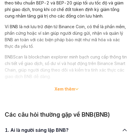
theo tiêu chuẩn BEP-2 và BEP-20 giúp tối ưu tốc độ và giảm
phí giao dịch, trong khi cơ chế đốt token định kỳ giảm tổng
cung nhằm tăng giá trị cho các đồng còn lưu hành.
Ví BNB là nơi lưu trữ điện tử Binance Coin, có thể là phần mềm,
phần cứng hoặc ví sàn giúp người dùng gửi, nhận và quản lý
BNB an toàn với các biện pháp bảo mật như mã hóa và xác
thực đa yếu tố.
BNBScan là blockchain explorer minh bạch cung cấp thông tin
chi tiết về giao dịch, số dư ví và hoạt động trên Binance Smart
Chain, giúp người dùng theo dõi và kiểm tra tính xác thực các
giao dịch BNB dễ dàng.
Đồng BNB coin là gì?
Xem thêm
Đồng BNB coin (Binance Coin) là đồng tiền điện tử do sàn giao
dịch Binance phát hành và giao dịch. Vào năm 2017, BNB đã
ra mắt thông qua đợt chài bán đồng tiền mã hóa, 11 ngày trước
Các câu hỏi thường gặp về BNB(BNB)
khi sàn giao dịch tiền mã hóa Binance ra mắt. Đầu tiên, BNB
được ra đời dưới dạng token ERC-20 chạy trên mạng
1. Ai là người sáng lập BNB?
Ethereum, với tổng nguồn lớn nhất là 200 triệu đồng coin và