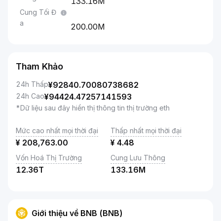
133.16M
Cung Tối Đ
a
200.00M
Tham Khảo
24h Thấp
¥
92840.70080738682
24h Cao
¥
94424.47257141593
*Dữ liệu sau đây hiển thị thông tin thị trường eth
Mức cao nhất mọi thời đại
Thấp nhất mọi thời đại
¥
208,763.00
¥
4.48
Vốn Hoá Thị Trường
Cung Lưu Thông
12.36T
133.16M
Giới thiệu về BNB (BNB)