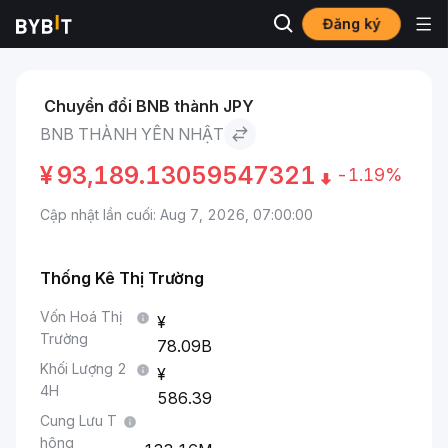
Đăng ký
Thị trường
Giá BNB BNB
BNB to Yên Nhật
Chuyển đổi BNB thành JPY
BNB THÀNH YÊN NHẬT
¥
93,189.13059547321
-1.19%
Cập nhật lần cuối: Aug 7, 2026, 07:00:00
Thống Kê Thị Trường
Vốn Hoá Thị
Trường
78.09B
Khối Lượng 2
4H
586.39
Cung Lưu T
hông