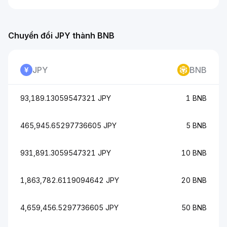
Chuyển đổi JPY thành BNB
JPY
BNB
93,189.13059547321 JPY
1 BNB
465,945.65297736605 JPY
5 BNB
931,891.3059547321 JPY
10 BNB
1,863,782.6119094642 JPY
20 BNB
4,659,456.5297736605 JPY
50 BNB