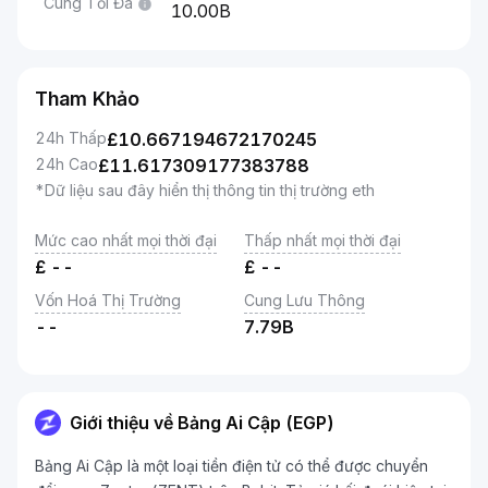
Cung Tối Đa
10.00B
Tham Khảo
24h Thấp
£
10.667194672170245
24h Cao
£
11.617309177383788
*Dữ liệu sau đây hiển thị thông tin thị trường eth
Mức cao nhất mọi thời đại
Thấp nhất mọi thời đại
£
--
£
--
Vốn Hoá Thị Trường
Cung Lưu Thông
--
7.79B
Giới thiệu về Bảng Ai Cập (EGP)
Bảng Ai Cập là một loại tiền điện tử có thể được chuyển