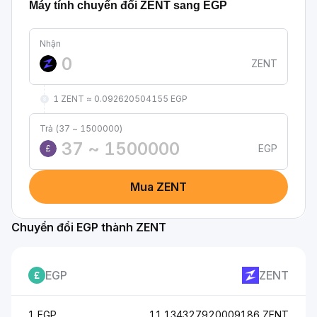
Máy tính chuyển đổi ZENT sang EGP
Nhận
ZENT
1 ZENT ≈ 0.092620504155 EGP
Trả (37 ~ 1500000)
EGP
£
Mua ZENT
Chuyển đổi EGP thành ZENT
EGP
ZENT
1 EGP
11.134327920009186 ZENT