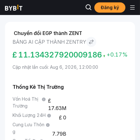
Đăng ký
Thị trường
Giá Zentry ZENT
Bảng Ai Cập to Zentry
Chuyển đổi EGP thành ZENT
BẢNG AI CẬP THÀNH ZENTRY
£
11.134327920009186
+0.17%
Cập nhật lần cuối: Aug 6, 2026, 12:00:00
Thống Kê Thị Trường
Vốn Hoá Thị
Trường
17.63M
Khối Lượng 24H
0
Cung Lưu Thôn
g
7.79B