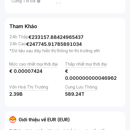
Cung Tối Đa
--
Tham Khảo
24h Thấp
€
233157.88424965437
24h Cao
€
247745.91785891034
*Dữ liệu sau đây hiển thị thông tin thị trường eth
Mức cao nhất mọi thời đại
Thấp nhất mọi thời đại
€
0.00007424
€
0.000000000046962
Vốn Hoá Thị Trường
Cung Lưu Thông
2.39B
589.24T
Giới thiệu về EUR (EUR)