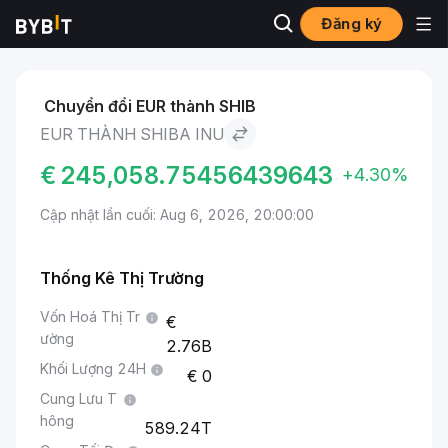
Đăng ký
Thị trường
Giá Shiba Inu SHIB
EUR to Shiba Inu
Chuyển đổi EUR thành SHIB
EUR THÀNH SHIBA INU
€
245,058.75456439643
+4.30%
Cập nhật lần cuối: Aug 6, 2026, 20:00:00
Thống Kê Thị Trường
Vốn Hoá Thị Tr
ường
2.76B
Khối Lượng 24H
0
Cung Lưu T
hông
589.24T