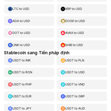
LTC
to
USD
XRP
to
USD
ADA
to
USD
DOGE
to
USD
DOT
to
USD
AVAX
to
USD
LINK
to
USD
SHIB
to
USD
Stablecoin sang Tiền pháp định
USDT
to
INR
USDT
to
PLN
USDT
to
RON
USDT
to
USD
USDT
to
PHP
USDT
to
VND
USDT
to
EUR
USDT
to
GBP
USDT
to
JPY
USDT
to
AUD