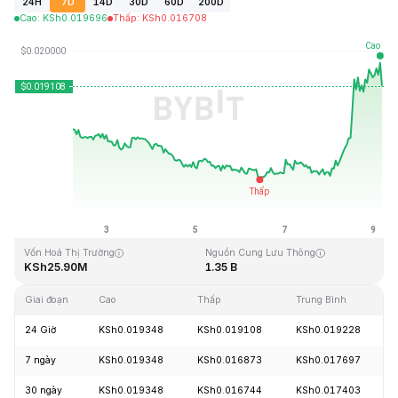
24H
7D
14D
30D
60D
200D
Cao
:
KSh
0.019696
Thấp
:
KSh
0.016708
Cập Nhật Lần Cuối: 2026-08-09, 05:17 GMT+0
Mức cao nhất mọi thời đại
Thấp nhất mọi thời đại
KSh1.45
KSh0.015718
Vốn Hoá Thị Trường
Nguồn Cung Lưu Thông
KSh25.90M
1.35 B
Giai đoạn
Cao
Thấp
Trung Bình
24 Giờ
KSh0.019348
KSh0.019108
KSh0.019228
7 ngày
KSh0.019348
KSh0.016873
KSh0.017697
30 ngày
KSh0.019348
KSh0.016744
KSh0.017403