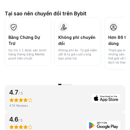
Tại sao nên chuyển đổi trên Bybit
Bằng Chứng Dự
Không phí chuyển
Hơn 86 tri
Trữ
đổi
dùng
Dự trữ 1:1 được xác minh
Không phí ẩn. Tỷ giá niêm
Tham gia một 
hàng tháng bằng Merkle
yết là tỷ giá cuối cùng
những sàn gia
proof trên chuỗi.
bạn phải trả.
thế giới về khố
dịch và thanh
4.7
/ 5
47K Reviews
4.6
/ 5