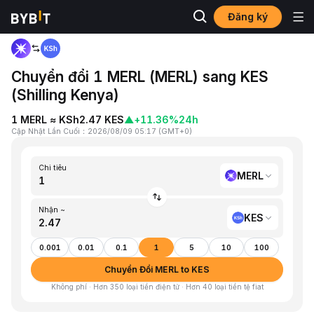
Đăng ký
Trang chủ
MERL to KES
Chuyển đổi 1 MERL (MERL) sang KES
(Shilling Kenya)
1 MERL ≈ KSh2.47 KES
▲
+11.36%
24h
Cập Nhật Lần Cuối
：
2026/08/09 05:17
(
GMT+0
)
Chi tiêu
MERL
Nhận ~
KES
0.001
0.01
0.1
1
5
10
100
Chuyển Đổi MERL to KES
Không phí · Hơn 350 loại tiền điện tử · Hơn 40 loại tiền tệ fiat