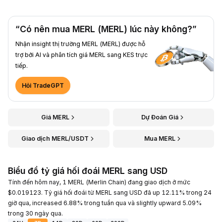
“Có nên mua MERL (MERL) lúc này không?”
Nhận insight thị trường MERL (MERL) được hỗ
trợ bởi AI và phân tích giá MERL sang KES trực
tiếp.
Hỏi TradeGPT
Giá MERL
Dự Đoán Giá
Giao dịch MERL/USDT
Mua MERL
Biểu đồ tỷ giá hối đoái MERL sang USD
Tính đến hôm nay, 1 MERL (Merlin Chain) đang giao dịch ở mức
$0.019123. Tỷ giá hối đoái từ MERL sang USD đã up 12.11% trong 24
giờ qua, increased 6.88% trong tuần qua và slightly upward 5.09%
trong 30 ngày qua.