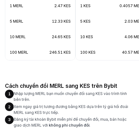
1 MERL
2.47 KES
1 KES
0.4057 M
5 MERL
12.33 KES
5 KES
2.03 M
10 MERL
24.65 KES
10 KES
4.06 M
100 MERL
246.51 KES
100 KES
40.57 M
Cách chuyển đổi MERL sang KES trên Bybit
Nhập lượng MERL bạn muốn chuyển đổi sang KES vào trình tính
1
bên trên.
Xem ngay giá trị tương đương bằng KES dựa trên tỷ giá hối đoái
2
MERL sang KES trực tiếp.
Đăng ký tài khoản Bybit miễn phí để chuyển đổi, mua, bán hoặc
3
giao dịch MERL với
không phí chuyển đổi
.