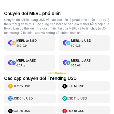
Chuyển đổi MERL phổ biến
Chuyển đổi MERL sang USD và các loại tiền tệ pháp định khác theo tỷ lệ
theo thời gian thực. Được cung cấp bởi các báo giá Maker tổng hợp của
Bybit, bạn có thể kiểm tra giá trị hiện tại của MERL và tự tin chuyển đổi,
tận hưởng tỷ lệ chính xác và không có chênh lệch ẩn.
MERL
to
SGD
MERL
to
USD
S$0.024
$0.019
MERL
to
AED
MERL
to
ARS
د.إ0.07
$28.66
Xem thêm
↓
Các cặp chuyển đổi Trending USD
BTC
to
USD
ETH
to
USD
USDC
to
USD
USDT
to
USD
SOL
to
USD
TRX
to
USD