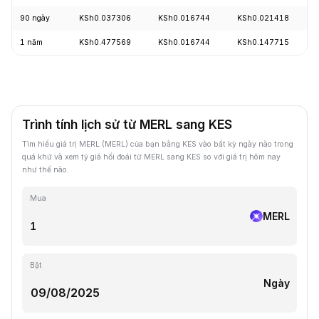
90 ngày
KSh0.037306
KSh0.016744
KSh0.021418
1 năm
KSh0.477569
KSh0.016744
KSh0.147715
Trình tính lịch sử từ MERL sang KES
Tìm hiểu giá trị MERL (MERL) của bạn bằng KES vào bất kỳ ngày nào trong
quá khứ và xem tỷ giá hối đoái từ MERL sang KES so với giá trị hôm nay
như thế nào.
Mua
MERL
Bật
Ngày