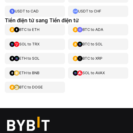
USDT
to
CAD
USDT
to
CHF
Tiền điện tử sang Tiền điện tử
BTC
to
ETH
BTC
to
ADA
SOL
to
TRX
BTC
to
SOL
ETH
to
SOL
BTC
to
XRP
ETH
to
BNB
SOL
to
AVAX
BTC
to
DOGE