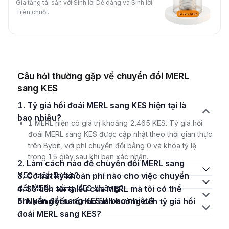
Gia tăng tài sản với Sinh lời Dễ dàng và Sinh lời
Trên chuỗi.
Câu hỏi thường gặp về chuyển đổi MERL
sang KES
1. Tỷ giá hối đoái MERL sang KES hiện tại là
bao nhiêu?
1 MERL hiện có giá trị khoảng 2.465 KES. Tỷ giá hối
đoái MERL sang KES được cập nhật theo thời gian thực
trên Bybit, với phí chuyển đổi bằng 0 và khóa tỷ lệ
trong 15 giây sau khi bạn xác nhận.
2. Làm cách nào để chuyển đổi MERL sang
KES trên Bybit?
3. Có bất kỳ khoản phí nào cho việc chuyển
đổi MERL sang KES không?
4. Số tiền tối thiểu của MERL mà tôi có thể
chuyển đổi sang KES là bao nhiêu?
5. Những yếu tố nào ảnh hưởng đến tỷ giá hối
đoái MERL sang KES?