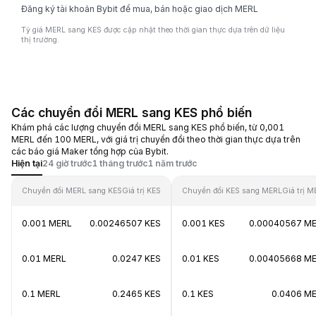
Đăng ký tài khoản Bybit để mua, bán hoặc giao dịch MERL
Tỷ giá MERL sang KES được cập nhật theo thời gian thực dựa trên dữ liệu
thị trường.
Các chuyển đổi MERL sang KES phổ biến
Khám phá các lượng chuyển đổi MERL sang KES phổ biến, từ 0,001
MERL đến 100 MERL, với giá trị chuyển đổi theo thời gian thực dựa trên
các báo giá Maker tổng hợp của Bybit.
Hiện tại
24 giờ trước
1 tháng trước
1 năm trước
Chuyển đổi MERL sang KES
Giá trị KES
Chuyển đổi KES sang MERL
Giá trị M
0.001 MERL
0.00246507 KES
0.001 KES
0.00040567 M
0.01 MERL
0.0247 KES
0.01 KES
0.00405668 M
0.1 MERL
0.2465 KES
0.1 KES
0.0406 M