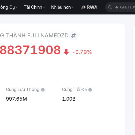
ông Cụ
Tài Chính
Nhiều hơn
🔥
XAUT/U
G THÀNH FULLNAMEDZD
188371908
-0.79%
Cung Lưu Thông
Cung Tối Đa
997.65M
1.00B