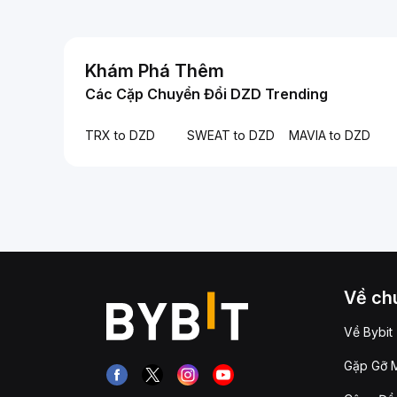
Khám Phá Thêm
Các Cặp Chuyển Đổi DZD Trending
TRX to DZD
SWEAT to DZD
MAVIA to DZD
Về chú
Về Bybit
Gặp Gỡ M