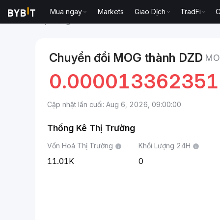
Mua ngay
Markets
Giao Dịch
TradFi
C
Thị trường
Giá MOG MOG
MOG to fullNameDZD
Chuyển đổi MOG thành DZD
MO
0.00001336235
Cập nhật lần cuối: Aug 6, 2026, 09:00:00
Thống Kê Thị Trường
Vốn Hoá Thị Trường
Khối Lượng 24H
11.01K
0