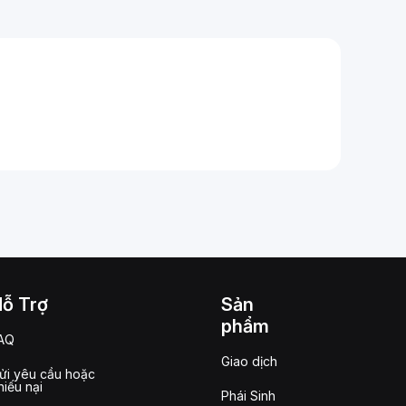
Hỗ Trợ
Sản
phẩm
AQ
Giao dịch
ửi yêu cầu hoặc
hiếu nại
Phái Sinh