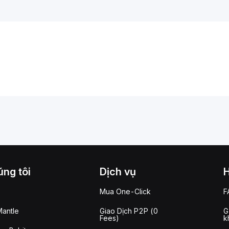
ng tôi
Dịch vụ
Mua One-Click
F
antle
Giao Dịch P2P (0
G
Fees)
k