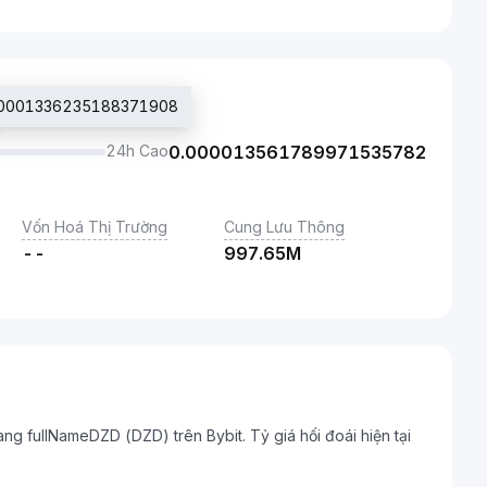
0.00001336235188371908
24h Cao
0.000013561789971535782
Vốn Hoá Thị Trường
Cung Lưu Thông
--
997.65M
ang fullNameDZD (DZD) trên Bybit. Tỷ giá hối đoái hiện tại