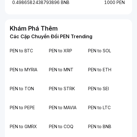
0.4986582438793896 BNB
1000 PEN
Khám Phá Thêm
Các Cặp Chuyển Đổi PEN Trending
PEN to BTC
PEN to XRP
PEN to SOL
PEN to MYRIA
PEN to MNT
PEN to ETH
PEN to TON
PEN to STRK
PEN to SEI
PEN to PEPE
PEN to MAVIA
PEN to LTC
PEN to GMRX
PEN to COQ
PEN to BNB