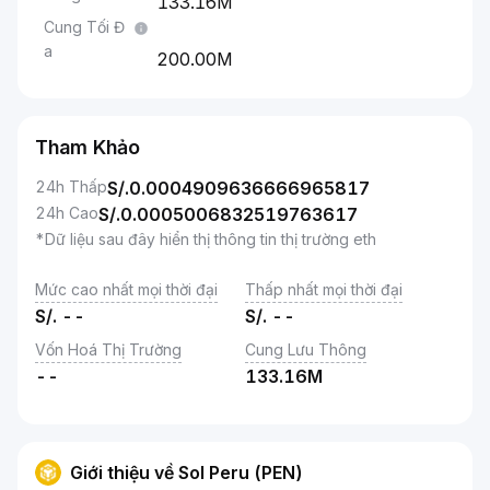
133.16M
Cung Tối Đ
a
200.00M
Tham Khảo
24h Thấp
S/.
0.0004909636666965817
24h Cao
S/.
0.0005006832519763617
*Dữ liệu sau đây hiển thị thông tin thị trường eth
Mức cao nhất mọi thời đại
Thấp nhất mọi thời đại
S/.
--
S/.
--
Vốn Hoá Thị Trường
Cung Lưu Thông
--
133.16M
Giới thiệu về Sol Peru (PEN)