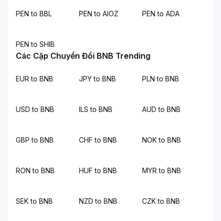
PEN to BBL
PEN to AIOZ
PEN to ADA
PEN to SHIB
Các Cặp Chuyển Đổi BNB Trending
EUR to BNB
JPY to BNB
PLN to BNB
USD to BNB
ILS to BNB
AUD to BNB
GBP to BNB
CHF to BNB
NOK to BNB
RON to BNB
HUF to BNB
MYR to BNB
SEK to BNB
NZD to BNB
CZK to BNB