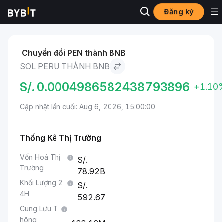
Đăng ký
Thị trường
Giá BNB BNB
Sol Peru to BNB
Chuyển đổi PEN thành BNB
SOL PERU THÀNH BNB
S/.
0.0004986582438793896
+1.10
Cập nhật lần cuối: Aug 6, 2026, 15:00:00
Thống Kê Thị Trường
Vốn Hoá Thị
Trường
78.92B
Khối Lượng 2
4H
592.67
Cung Lưu T
hông