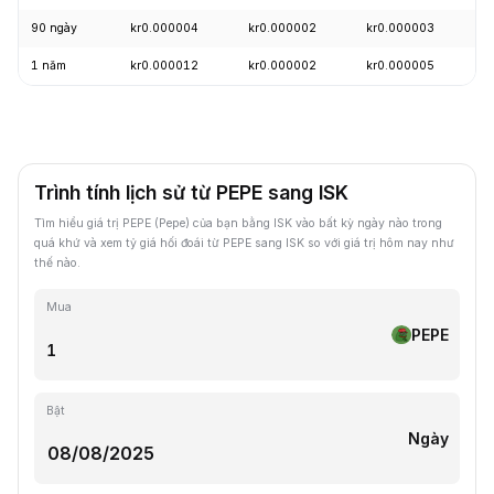
90 ngày
kr0.000004
kr0.000002
kr0.000003
+
1 năm
kr0.000012
kr0.000002
kr0.000005
-
Trình tính lịch sử từ PEPE sang ISK
Tìm hiểu giá trị PEPE (Pepe) của bạn bằng ISK vào bất kỳ ngày nào trong
quá khứ và xem tỷ giá hối đoái từ PEPE sang ISK so với giá trị hôm nay như
thế nào.
Mua
PEPE
Bật
Ngày