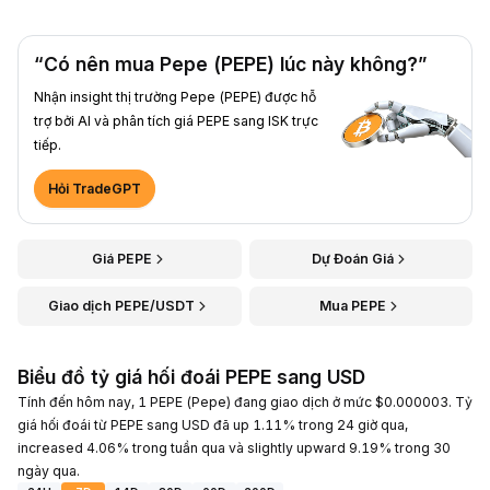
“Có nên mua Pepe (PEPE) lúc này không?”
Nhận insight thị trường Pepe (PEPE) được hỗ
trợ bởi AI và phân tích giá PEPE sang ISK trực
tiếp.
Hỏi TradeGPT
Giá PEPE
Dự Đoán Giá
Giao dịch PEPE/USDT
Mua PEPE
Biểu đồ tỷ giá hối đoái PEPE sang USD
Tính đến hôm nay, 1 PEPE (Pepe) đang giao dịch ở mức $0.000003. Tỷ
giá hối đoái từ PEPE sang USD đã up 1.11% trong 24 giờ qua,
increased 4.06% trong tuần qua và slightly upward 9.19% trong 30
ngày qua.