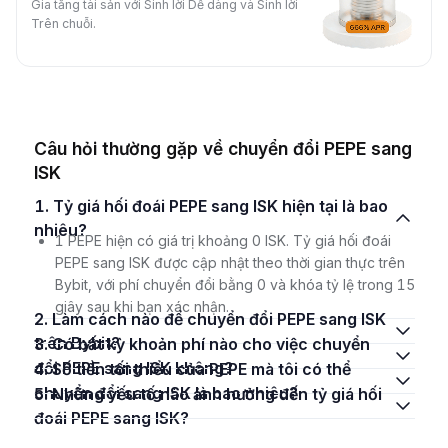
Gia tăng tài sản với Sinh lời Dễ dàng và Sinh lời
Trên chuỗi.
Câu hỏi thường gặp về chuyển đổi PEPE sang
ISK
1. Tỷ giá hối đoái PEPE sang ISK hiện tại là bao
nhiêu?
1 PEPE hiện có giá trị khoảng 0 ISK. Tỷ giá hối đoái
PEPE sang ISK được cập nhật theo thời gian thực trên
Bybit, với phí chuyển đổi bằng 0 và khóa tỷ lệ trong 15
giây sau khi bạn xác nhận.
2. Làm cách nào để chuyển đổi PEPE sang ISK
trên Bybit?
3. Có bất kỳ khoản phí nào cho việc chuyển
đổi PEPE sang ISK không?
4. Số tiền tối thiểu của PEPE mà tôi có thể
chuyển đổi sang ISK là bao nhiêu?
5. Những yếu tố nào ảnh hưởng đến tỷ giá hối
đoái PEPE sang ISK?