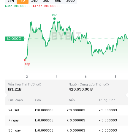
24H
7D
14D
30D
60D
200D
Cao
:
kr
0.000003
Thấp
:
kr
0.000003
Cập Nhật Lần Cuối: 2026-08-08, 19:54 GMT+0
Mức cao nhất mọi thời đại
Thấp nhất mọi thời đại
kr0.000028
kr0.000000
Vốn Hoá Thị Trường
Nguồn Cung Lưu Thông
kr1.21B
420,690.00 B
Giai đoạn
Cao
Thấp
Trung Bình
T
24 Giờ
kr0.000003
kr0.000003
kr0.000003
+
7 ngày
kr0.000003
kr0.000003
kr0.000003
+
30 ngày
kr0.000003
kr0.000003
kr0.000003
+