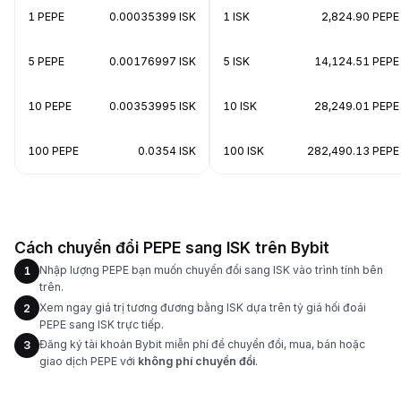
1 PEPE
0.00035399 ISK
1 ISK
2,824.90 PEPE
5 PEPE
0.00176997 ISK
5 ISK
14,124.51 PEPE
10 PEPE
0.00353995 ISK
10 ISK
28,249.01 PEPE
100 PEPE
0.0354 ISK
100 ISK
282,490.13 PEPE
Cách chuyển đổi PEPE sang ISK trên Bybit
Nhập lượng PEPE bạn muốn chuyển đổi sang ISK vào trình tính bên
1
trên.
Xem ngay giá trị tương đương bằng ISK dựa trên tỷ giá hối đoái
2
PEPE sang ISK trực tiếp.
Đăng ký tài khoản Bybit miễn phí để chuyển đổi, mua, bán hoặc
3
giao dịch PEPE với
không phí chuyển đổi
.