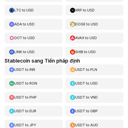
LTC
to
USD
XRP
to
USD
ADA
to
USD
DOGE
to
USD
DOT
to
USD
AVAX
to
USD
LINK
to
USD
SHIB
to
USD
Stablecoin sang Tiền pháp định
USDT
to
INR
USDT
to
PLN
USDT
to
RON
USDT
to
USD
USDT
to
PHP
USDT
to
VND
USDT
to
EUR
USDT
to
GBP
USDT
to
JPY
USDT
to
AUD