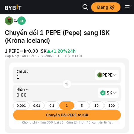
Đăng ký
Trang chủ
PEPE to ISK
Chuyển đổi 1 PEPE (Pepe) sang ISK
(Króna Iceland)
1 PEPE ≈ kr0.00 ISK
▲
+1.20%
24h
Cập Nhật Lần Cuối
：
2026/08/08 19:54
(
GMT+0
)
Chi tiêu
PEPE
Nhận ~
ISK
0.001
0.01
0.1
1
5
10
100
Chuyển Đổi PEPE to ISK
Không phí · Hơn 350 loại tiền điện tử · Hơn 40 loại tiền tệ fiat