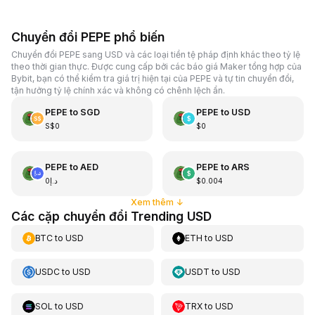
Chuyển đổi PEPE phổ biến
Chuyển đổi PEPE sang USD và các loại tiền tệ pháp định khác theo tỷ lệ
theo thời gian thực. Được cung cấp bởi các báo giá Maker tổng hợp của
Bybit, bạn có thể kiểm tra giá trị hiện tại của PEPE và tự tin chuyển đổi,
tận hưởng tỷ lệ chính xác và không có chênh lệch ẩn.
PEPE
to
SGD
PEPE
to
USD
S$0
$0
PEPE
to
AED
PEPE
to
ARS
د.إ0
$0.004
Xem thêm
↓
Các cặp chuyển đổi Trending USD
BTC
to
USD
ETH
to
USD
USDC
to
USD
USDT
to
USD
SOL
to
USD
TRX
to
USD