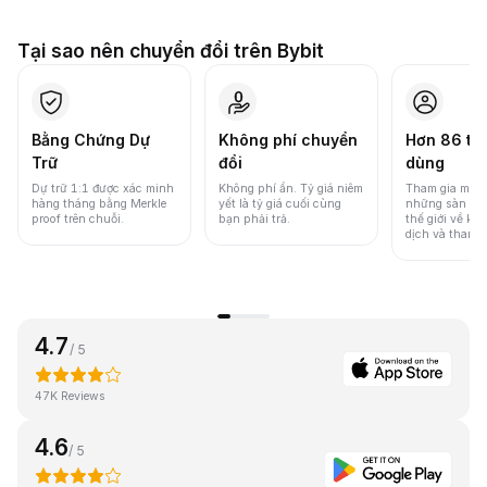
Tại sao nên chuyển đổi trên Bybit
Bằng Chứng Dự
Không phí chuyển
Hơn 86 tri
Trữ
đổi
dùng
Dự trữ 1:1 được xác minh
Không phí ẩn. Tỷ giá niêm
Tham gia một 
hàng tháng bằng Merkle
yết là tỷ giá cuối cùng
những sàn gia
proof trên chuỗi.
bạn phải trả.
thế giới về khố
dịch và thanh
4.7
/ 5
47K Reviews
4.6
/ 5