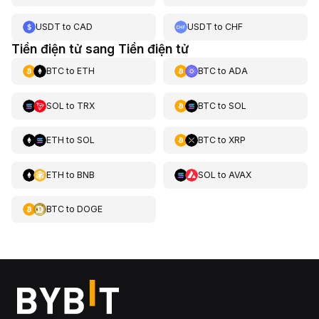
USDT
to
CAD
USDT
to
CHF
Tiền điện tử sang Tiền điện tử
BTC
to
ETH
BTC
to
ADA
SOL
to
TRX
BTC
to
SOL
ETH
to
SOL
BTC
to
XRP
ETH
to
BNB
SOL
to
AVAX
BTC
to
DOGE