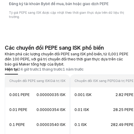
Đăng ký tài khoản Bybit để mua, bán hoặc giao dịch PEPE
Tỷ giá PEPE sang ISK được cập nhật theo thời gian thực dựa trên dữ liệu thị
trường.
Các chuyển đổi PEPE sang ISK phổ biến
Khám phá các lượng chuyển đổi PEPE sang ISK phổ biến, từ 0,001 PEPE
đến 100 PEPE, với giá trị chuyển đổi theo thời gian thực dựa trên các
báo giá Maker tổng hợp của Bybit.
Hiện tại
24 giờ trước
1 tháng trước
1 năm trước
Chuyển đổi PEPE sang ISK
Giá trị ISK
Chuyển đổi ISK sang PEPE
Giá trị PEPE
0.001 PEPE
0.00000035 ISK
0.001 ISK
2.82 PEPE
0.01 PEPE
0.00000354 ISK
0.01 ISK
28.25 PEPE
0.1 PEPE
0.00003540 ISK
0.1 ISK
282.49 PEPE