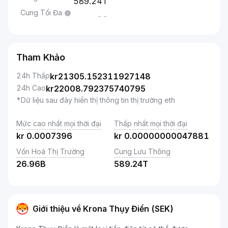
589.24T
Cung Tối Đa
--
Tham Khảo
24h Thấp
kr
21305.152311927148
24h Cao
kr
22008.792375740795
*Dữ liệu sau đây hiển thị thông tin thị trường eth
Mức cao nhất mọi thời đại
Thấp nhất mọi thời đại
kr
0.0007396
kr
0.00000000047881
Vốn Hoá Thị Trường
Cung Lưu Thông
26.96B
589.24T
Giới thiệu về Krona Thụy Điển (SEK)