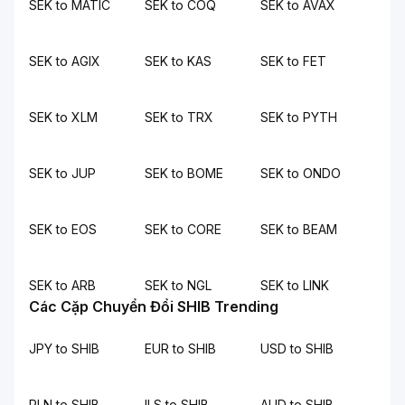
SEK to MATIC
SEK to COQ
SEK to AVAX
SEK to AGIX
SEK to KAS
SEK to FET
SEK to XLM
SEK to TRX
SEK to PYTH
SEK to JUP
SEK to BOME
SEK to ONDO
SEK to EOS
SEK to CORE
SEK to BEAM
SEK to ARB
SEK to NGL
SEK to LINK
Các Cặp Chuyển Đổi SHIB Trending
JPY to SHIB
EUR to SHIB
USD to SHIB
PLN to SHIB
ILS to SHIB
AUD to SHIB