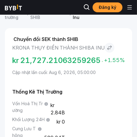
Đăng ký
Thị
Giá Shiba Inu
Krona Thụy Điển to Shiba
trường
SHIB
Inu
Chuyển đổi SEK thành SHIB
KRONA THỤY ĐIỂN THÀNH SHIBA INU
kr
21,727.21063259265
+1.55%
Cập nhật lần cuối: Aug 6, 2026, 05:00:00
Thống Kê Thị Trường
Vốn Hoá Thị Tr
ường
2.84B
Khối Lượng 24H
0
Cung Lưu T
hông