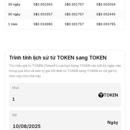
30 ngày
S$0.002305
S$0.001757
S$0.002054
-
90 ngày
S$0.003357
S$0.001757
S$0.002445
-
1 năm
S$0.016980
S$0.001757
S$0.005795
-
Trình tính lịch sử từ TOKEN sang TOKEN
Tìm hiểu giá trị TOKEN (TokenFi) của bạn bằng TOKEN vào bất kỳ ngày nào
trong quá khứ và xem tỷ giá hối đoái từ TOKEN sang TOKEN so với giá trị
hôm nay như thế nào.
Mua
TOKEN
Bật
Ngày