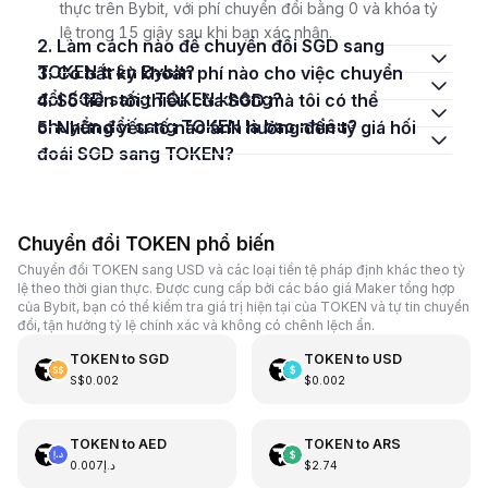
thực trên Bybit, với phí chuyển đổi bằng 0 và khóa tỷ
lệ trong 15 giây sau khi bạn xác nhận.
2. Làm cách nào để chuyển đổi SGD sang
TOKEN trên Bybit?
3. Có bất kỳ khoản phí nào cho việc chuyển
đổi SGD sang TOKEN không?
4. Số tiền tối thiểu của SGD mà tôi có thể
chuyển đổi sang TOKEN là bao nhiêu?
5. Những yếu tố nào ảnh hưởng đến tỷ giá hối
đoái SGD sang TOKEN?
Chuyển đổi TOKEN phổ biến
Chuyển đổi TOKEN sang USD và các loại tiền tệ pháp định khác theo tỷ
lệ theo thời gian thực. Được cung cấp bởi các báo giá Maker tổng hợp
của Bybit, bạn có thể kiểm tra giá trị hiện tại của TOKEN và tự tin chuyển
đổi, tận hưởng tỷ lệ chính xác và không có chênh lệch ẩn.
TOKEN
to
SGD
TOKEN
to
USD
S$0.002
$0.002
TOKEN
to
AED
TOKEN
to
ARS
د.إ0.007
$2.74