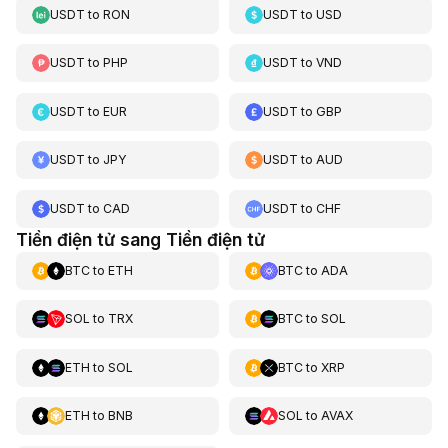
USDT
to
RON
USDT
to
USD
USDT
to
PHP
USDT
to
VND
USDT
to
EUR
USDT
to
GBP
USDT
to
JPY
USDT
to
AUD
USDT
to
CAD
USDT
to
CHF
Tiền điện tử sang Tiền điện tử
BTC
to
ETH
BTC
to
ADA
SOL
to
TRX
BTC
to
SOL
ETH
to
SOL
BTC
to
XRP
ETH
to
BNB
SOL
to
AVAX