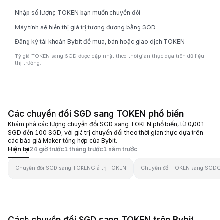
Nhập số lượng TOKEN bạn muốn chuyển đổi
Máy tính sẽ hiển thị giá trị tương đương bằng SGD
Đăng ký tài khoản Bybit để mua, bán hoặc giao dịch TOKEN
Tỷ giá TOKEN sang SGD được cập nhật theo thời gian thực dựa trên dữ liệu
thị trường.
Các chuyển đổi SGD sang TOKEN phổ biến
Khám phá các lượng chuyển đổi SGD sang TOKEN phổ biến, từ 0,001
SGD đến 100 SGD, với giá trị chuyển đổi theo thời gian thực dựa trên
các báo giá Maker tổng hợp của Bybit.
Hiện tại
24 giờ trước
1 tháng trước
1 năm trước
Chuyển đổi SGD sang TOKEN
Giá trị TOKEN
Chuyển đổi TOKEN sang SGD
G
Cách chuyển đổi SGD sang TOKEN trên Bybit