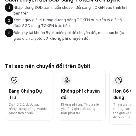
Nhập lượng SGD bạn muốn chuyển đổi sang TOKEN vào trình tính
1
bên trên.
Xem ngay giá trị tương đương bằng TOKEN dựa trên tỷ giá hối
2
đoái SGD sang TOKEN trực tiếp.
Đăng ký tài khoản Bybit miễn phí để chuyển đổi, mua, bán hoặc
3
giao dịch crypto với
không phí chuyển đổi
.
Tại sao nên chuyển đổi trên Bybit
Bằng Chứng Dự
Không phí chuyển
Hơn 86 tri
Trữ
đổi
dùng
Dự trữ 1:1 được xác minh
Không phí ẩn. Tỷ giá niêm
Tham gia một 
hàng tháng bằng Merkle
yết là tỷ giá cuối cùng
những sàn gia
proof trên chuỗi.
bạn phải trả.
thế giới về khố
dịch và thanh