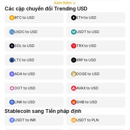
Xem thêm
↓
Các cặp chuyển đổi Trending USD
BTC
to
USD
ETH
to
USD
USDC
to
USD
USDT
to
USD
SOL
to
USD
TRX
to
USD
LTC
to
USD
XRP
to
USD
ADA
to
USD
DOGE
to
USD
DOT
to
USD
AVAX
to
USD
LINK
to
USD
SHIB
to
USD
Stablecoin sang Tiền pháp định
USDT
to
INR
USDT
to
PLN