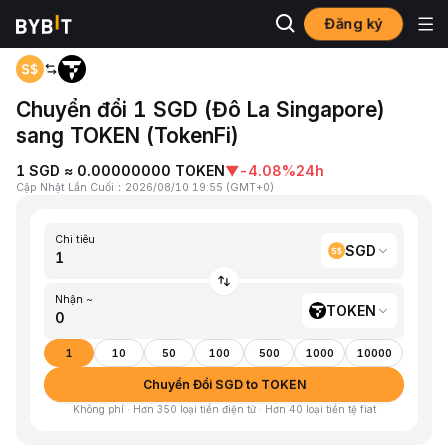
Đăng ký
Trang chủ
SGD to TOKEN
Chuyển đổi 1 SGD (Đô La Singapore)
sang TOKEN (TokenFi)
1 SGD ≈ 0.00000000 TOKEN
▼
-4.08%
24h
Cập Nhật Lần Cuối
：
2026/08/10 19:55
(
GMT+0
)
Chi tiêu
SGD
Nhận ~
TOKEN
1
10
50
100
500
1000
10000
Chuyển Đổi SGD to TOKEN
Không phí · Hơn 350 loại tiền điện tử · Hơn 40 loại tiền tệ fiat