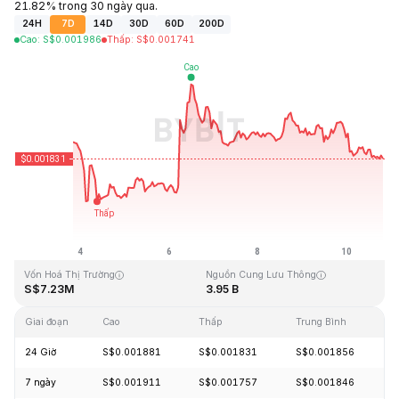
21.82% trong 30 ngày qua.
24H
7D
14D
30D
60D
200D
Cao
:
S$
0.001986
Thấp
:
S$
0.001741
Cập Nhật Lần Cuối: 2026-08-10, 19:55 GMT+0
Mức cao nhất mọi thời đại
Thấp nhất mọi thời đại
S$0.243269
S$0.000050
Vốn Hoá Thị Trường
Nguồn Cung Lưu Thông
S$7.23M
3.95 B
Giai đoạn
Cao
Thấp
Trung Bình
T
24 Giờ
S$0.001881
S$0.001831
S$0.001856
-
7 ngày
S$0.001911
S$0.001757
S$0.001846
-