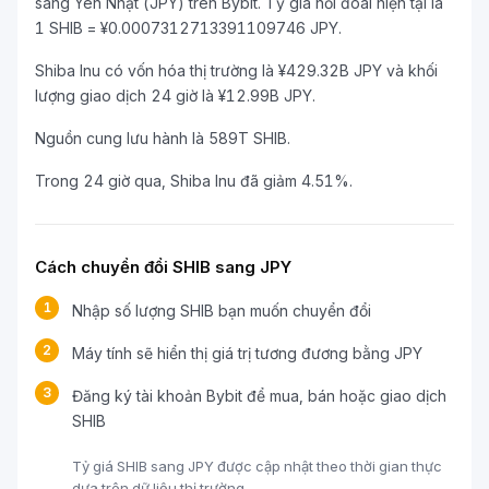
sang Yên Nhật (JPY) trên Bybit. Tỷ giá hối đoái hiện tại là
1 SHIB = ¥0.0007312713391109746 JPY.
Shiba Inu có vốn hóa thị trường là ¥429.32B JPY và khối
lượng giao dịch 24 giờ là ¥12.99B JPY.
Nguồn cung lưu hành là 589T SHIB.
Trong 24 giờ qua, Shiba Inu đã giảm 4.51%.
Cách chuyển đổi SHIB sang JPY
1
Nhập số lượng SHIB bạn muốn chuyển đổi
2
Máy tính sẽ hiển thị giá trị tương đương bằng JPY
3
Đăng ký tài khoản Bybit để mua, bán hoặc giao dịch
SHIB
Tỷ giá SHIB sang JPY được cập nhật theo thời gian thực
dựa trên dữ liệu thị trường.