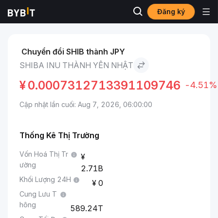
Đăng ký
Thị trường
Giá Shiba Inu SHIB
Shiba Inu to Yên Nhật
Chuyển đổi SHIB thành JPY
SHIBA INU THÀNH YÊN NHẬT
¥
0.0007312713391109746
-4.51%
Cập nhật lần cuối: Aug 7, 2026, 06:00:00
Thống Kê Thị Trường
Vốn Hoá Thị Tr
ường
2.71B
Khối Lượng 24H
0
Cung Lưu T
hông
589.24T