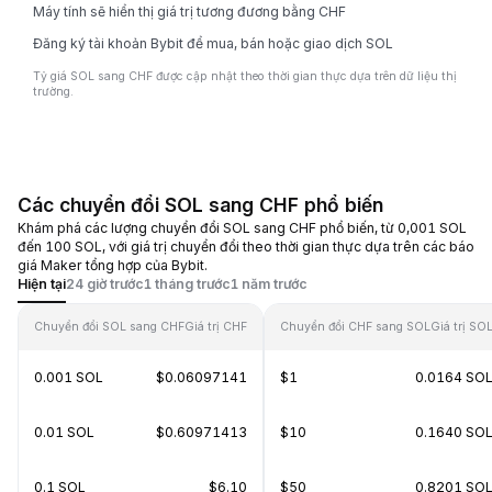
Máy tính sẽ hiển thị giá trị tương đương bằng CHF
Đăng ký tài khoản Bybit để mua, bán hoặc giao dịch SOL
Tỷ giá SOL sang CHF được cập nhật theo thời gian thực dựa trên dữ liệu thị
trường.
Các chuyển đổi SOL sang CHF phổ biến
Khám phá các lượng chuyển đổi SOL sang CHF phổ biến, từ 0,001 SOL
đến 100 SOL, với giá trị chuyển đổi theo thời gian thực dựa trên các báo
giá Maker tổng hợp của Bybit.
Hiện tại
24 giờ trước
1 tháng trước
1 năm trước
Chuyển đổi SOL sang CHF
Giá trị CHF
Chuyển đổi CHF sang SOL
Giá trị SO
0.001 SOL
$0.06097141
$1
0.0164 SO
0.01 SOL
$0.60971413
$10
0.1640 SO
0.1 SOL
$6.10
$50
0.8201 SO