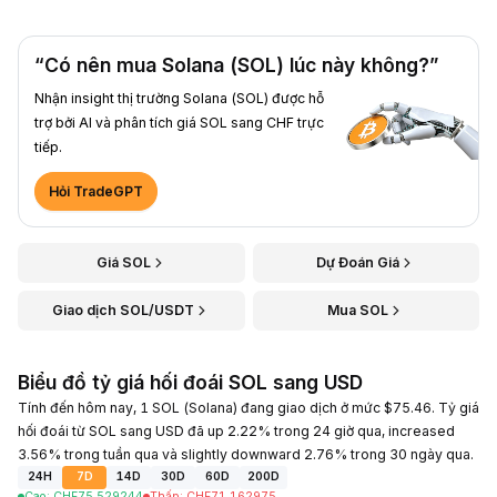
“Có nên mua Solana (SOL) lúc này không?”
Nhận insight thị trường Solana (SOL) được hỗ
trợ bởi AI và phân tích giá SOL sang CHF trực
tiếp.
Hỏi TradeGPT
Giá SOL
Dự Đoán Giá
Giao dịch SOL/USDT
Mua SOL
Biểu đồ tỷ giá hối đoái SOL sang USD
Tính đến hôm nay, 1 SOL (Solana) đang giao dịch ở mức $75.46. Tỷ giá
hối đoái từ SOL sang USD đã up 2.22% trong 24 giờ qua, increased
3.56% trong tuần qua và slightly downward 2.76% trong 30 ngày qua.
24H
7D
14D
30D
60D
200D
Cao
:
CHF
75.529244
Thấp
:
CHF
71.162975