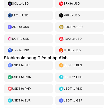
SOL
to
USD
TRX
to
USD
LTC
to
USD
XRP
to
USD
ADA
to
USD
DOGE
to
USD
DOT
to
USD
AVAX
to
USD
LINK
to
USD
SHIB
to
USD
Stablecoin sang Tiền pháp định
USDT
to
INR
USDT
to
PLN
USDT
to
RON
USDT
to
USD
USDT
to
PHP
USDT
to
VND
USDT
to
EUR
USDT
to
GBP