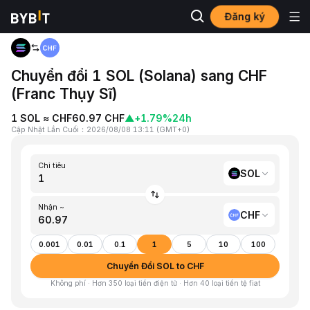
Đăng ký
Trang chủ
SOL to CHF
Chuyển đổi 1 SOL (Solana) sang CHF
(Franc Thụy Sĩ)
1 SOL ≈ CHF60.97 CHF
▲
+1.79%
24h
Cập Nhật Lần Cuối
：
2026/08/08 13:11
(
GMT+0
)
Chi tiêu
SOL
Nhận ~
CHF
0.001
0.01
0.1
1
5
10
100
Chuyển Đổi SOL to CHF
Không phí · Hơn 350 loại tiền điện tử · Hơn 40 loại tiền tệ fiat