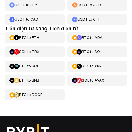
USDT
to
JPY
USDT
to
AUD
USDT
to
CAD
USDT
to
CHF
Tiền điện tử sang Tiền điện tử
BTC
to
ETH
BTC
to
ADA
SOL
to
TRX
BTC
to
SOL
ETH
to
SOL
BTC
to
XRP
ETH
to
BNB
SOL
to
AVAX
BTC
to
DOGE