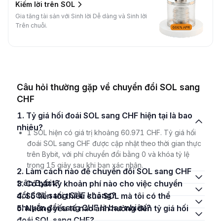
Kiếm lời trên SOL
Gia tăng tài sản với Sinh lời Dễ dàng và Sinh lời
Trên chuỗi.
Câu hỏi thường gặp về chuyển đổi SOL sang
CHF
1. Tỷ giá hối đoái SOL sang CHF hiện tại là bao
nhiêu?
1 SOL hiện có giá trị khoảng 60.971 CHF. Tỷ giá hối
đoái SOL sang CHF được cập nhật theo thời gian thực
trên Bybit, với phí chuyển đổi bằng 0 và khóa tỷ lệ
trong 15 giây sau khi bạn xác nhận.
2. Làm cách nào để chuyển đổi SOL sang CHF
trên Bybit?
3. Có bất kỳ khoản phí nào cho việc chuyển
đổi SOL sang CHF không?
4. Số tiền tối thiểu của SOL mà tôi có thể
chuyển đổi sang CHF là bao nhiêu?
5. Những yếu tố nào ảnh hưởng đến tỷ giá hối
đoái SOL sang CHF?