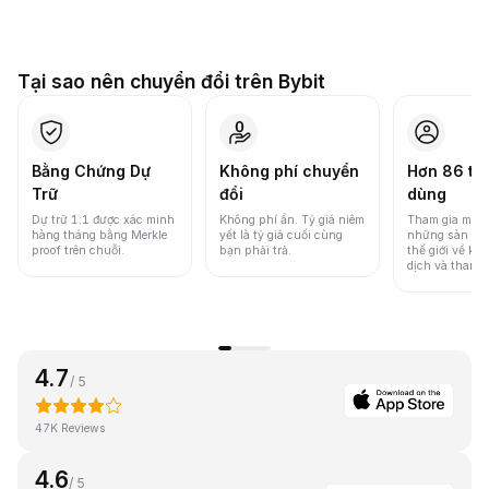
Tại sao nên chuyển đổi trên Bybit
Bằng Chứng Dự
Không phí chuyển
Hơn 86 tri
Trữ
đổi
dùng
Dự trữ 1:1 được xác minh
Không phí ẩn. Tỷ giá niêm
Tham gia một 
hàng tháng bằng Merkle
yết là tỷ giá cuối cùng
những sàn gia
proof trên chuỗi.
bạn phải trả.
thế giới về khố
dịch và thanh
4.7
/ 5
47K Reviews
4.6
/ 5