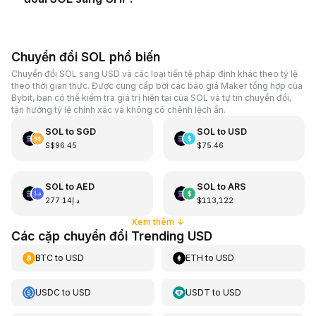
Chuyển đổi SOL phổ biến
Chuyển đổi SOL sang USD và các loại tiền tệ pháp định khác theo tỷ lệ
theo thời gian thực. Được cung cấp bởi các báo giá Maker tổng hợp của
Bybit, bạn có thể kiểm tra giá trị hiện tại của SOL và tự tin chuyển đổi,
tận hưởng tỷ lệ chính xác và không có chênh lệch ẩn.
SOL
to
SGD
SOL
to
USD
S$96.45
$75.46
SOL
to
AED
SOL
to
ARS
د.إ277.14
$113,122
Xem thêm
↓
Các cặp chuyển đổi Trending USD
BTC
to
USD
ETH
to
USD
USDC
to
USD
USDT
to
USD