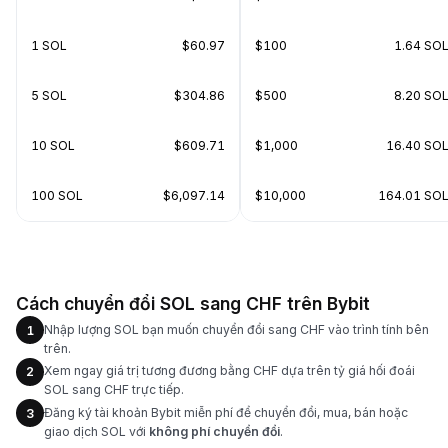
1 SOL
$60.97
$100
1.64 SO
5 SOL
$304.86
$500
8.20 SO
10 SOL
$609.71
$1,000
16.40 SO
100 SOL
$6,097.14
$10,000
164.01 SO
Cách chuyển đổi SOL sang CHF trên Bybit
Nhập lượng SOL bạn muốn chuyển đổi sang CHF vào trình tính bên
1
trên.
Xem ngay giá trị tương đương bằng CHF dựa trên tỷ giá hối đoái
2
SOL sang CHF trực tiếp.
Đăng ký tài khoản Bybit miễn phí để chuyển đổi, mua, bán hoặc
3
giao dịch SOL với
không phí chuyển đổi
.