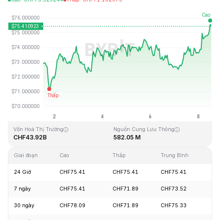
Cập Nhật Lần Cuối: 2026-08-08, 13:11 GMT+0
Mức cao nhất mọi thời đại
Thấp nhất mọi thời đại
CHF293.31
CHF0.500801
Vốn Hoá Thị Trường
Nguồn Cung Lưu Thông
CHF43.92B
582.05 M
Giai đoạn
Cao
Thấp
Trung Bình
Th
24 Giờ
CHF75.41
CHF75.41
CHF75.41
+
7 ngày
CHF75.41
CHF71.89
CHF73.52
+
30 ngày
CHF78.09
CHF71.89
CHF75.33
-