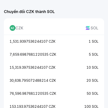
Chuyển đổi CZK thành SOL
CZK
SOL
1,531.9397536244107 CZK
1 SOL
7,659.6987681220535 CZK
5 SOL
15,319.397536244107 CZK
10 SOL
30,638.795072488214 CZK
20 SOL
76,596.987681220535 CZK
50 SOL
153,193.97536244107 CZK
100 SOL