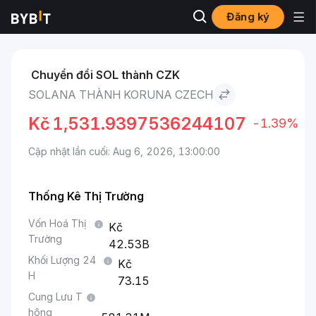
Đăng ký
Thị trường
Giá Solana SOL
Solana to Koruna Czech
Chuyển đổi SOL thành CZK
SOLANA THÀNH KORUNA CZECH
Kč
1,531.9397536244107
-1.39%
Cập nhật lần cuối: Aug 6, 2026, 13:00:00
Thống Kê Thị Trường
Vốn Hoá Thị
Trường
42.53B
Khối Lượng 24
H
73.15
Cung Lưu T
hông