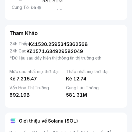
581.31M
Cung Tối Đa
--
Tham Khảo
24h Thấp
Kč
1530.2595345362568
24h Cao
Kč
1571.634929582049
*Dữ liệu sau đây hiển thị thông tin thị trường eth
Mức cao nhất mọi thời đại
Thấp nhất mọi thời đại
Kč
7,215.47
Kč
12.74
Vốn Hoá Thị Trường
Cung Lưu Thông
892.19B
581.31M
Giới thiệu về Solana (SOL)