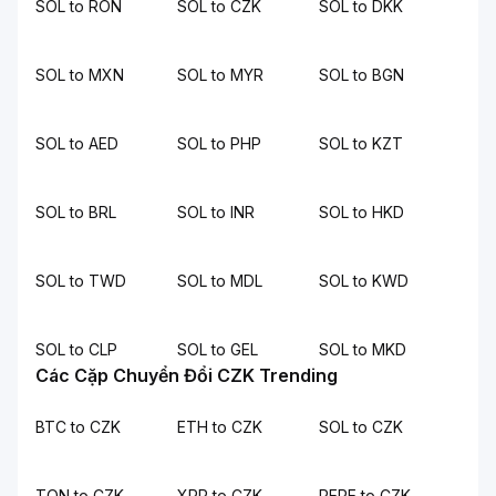
SOL to RON
SOL to CZK
SOL to DKK
SOL to MXN
SOL to MYR
SOL to BGN
SOL to AED
SOL to PHP
SOL to KZT
SOL to BRL
SOL to INR
SOL to HKD
SOL to TWD
SOL to MDL
SOL to KWD
SOL to CLP
SOL to GEL
SOL to MKD
Các Cặp Chuyển Đổi CZK Trending
BTC to CZK
ETH to CZK
SOL to CZK
TON to CZK
XRP to CZK
PEPE to CZK