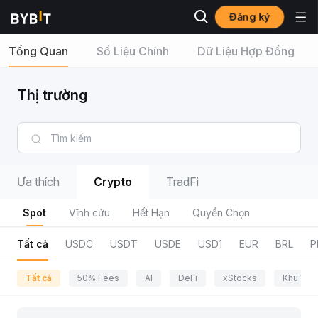
Đăng ký
Tổng Quan
Số Liệu Chính
Dữ Liệu Hợp Đồng
Thị trường
Ưa thích
Crypto
TradFi
Spot
Vĩnh cửu
Hết Hạn
Quyền Chọn
Tất cả
USDC
USDT
USDE
USD1
EUR
BRL
P
Tất cả
50% Fees
AI
DeFi
xStocks
Khu Vực