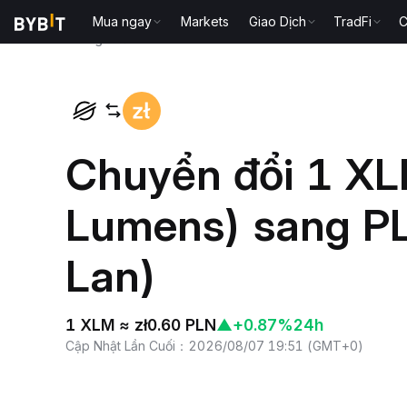
Mua ngay
Markets
Giao Dịch
TradFi
C
Trang chủ
XLM to PLN
Chuyển đổi 1 XLM
Lumens) sang PL
Lan)
1 XLM ≈ zł0.60 PLN
▲
+0.87%
24h
Cập Nhật Lần Cuối
：
2026/08/07 19:51
(
GMT+0
)