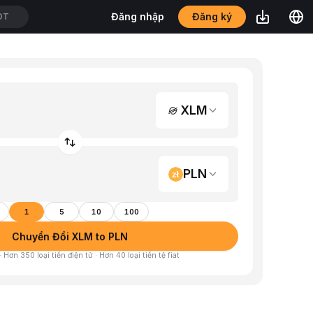
Đăng ký
Đăng nhập
SDT
XLM
PLN
1
5
10
100
Chuyển Đổi XLM to PLN
 Hơn 350 loại tiền điện tử · Hơn 40 loại tiền tệ fiat