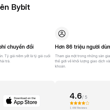
rên Bybit
hí chuyển đổi
Hơn 86 triệu người dù
n. Tỷ giá niêm yết là tỷ giá cuối
Tham gia một trong những sàn gi
ải trả.
thế giới về khối lượng giao dịch v
khoản.
4.6
/ 5
1.4M Reviews