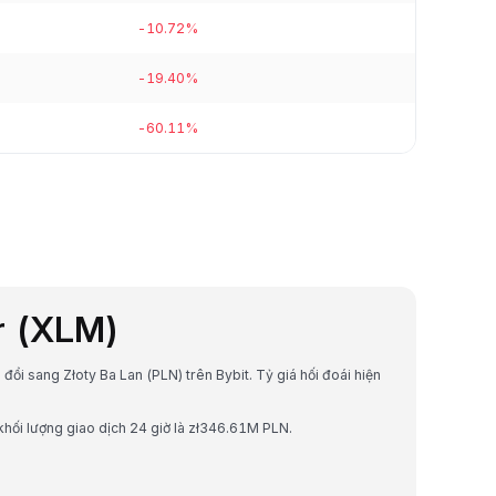
-10.72%
-19.40%
-60.11%
ar (XLM)
n đổi sang Złoty Ba Lan (PLN) trên Bybit. Tỷ giá hối đoái hiện
 khối lượng giao dịch 24 giờ là zł346.61M PLN.