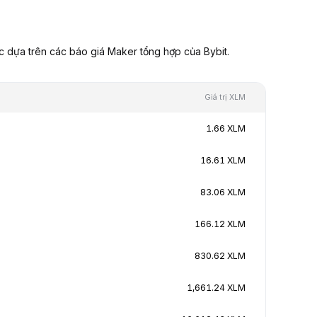
c dựa trên các báo giá Maker tổng hợp của Bybit.
Giá trị XLM
1.66 XLM
16.61 XLM
83.06 XLM
166.12 XLM
830.62 XLM
1,661.24 XLM