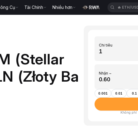
ông Cụ
Tài Chính
Nhiều hơn
🔥
SPCXU
Chi tiêu
 (Stellar
N (Złoty Ba
Nhận ~
0.001
0.01
0.1
Không phí ·