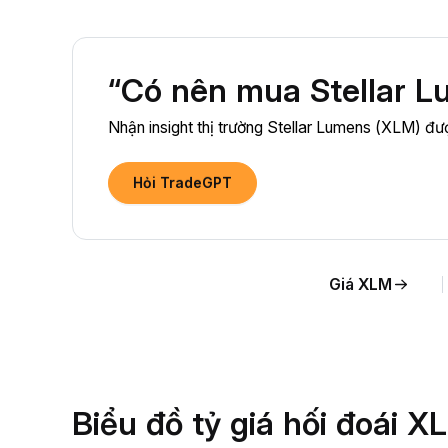
“Có nên mua Stellar L
Nhận insight thị trường Stellar Lumens (XLM) đượ
Hỏi TradeGPT
Giá XLM
Biểu đồ tỷ giá hối đoái 