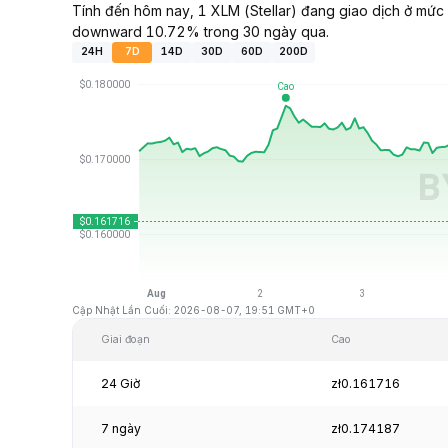
Tính đến hôm nay, 1 XLM (Stellar) đang giao dịch ở mức
downward 10.72% trong 30 ngày qua.
24H
7D
14D
30D
60D
200D
Cập Nhật Lần Cuối: 2026-08-07, 19:51 GMT+0
Giai đoạn
Cao
24 Giờ
zł0.161716
7 ngày
zł0.174187