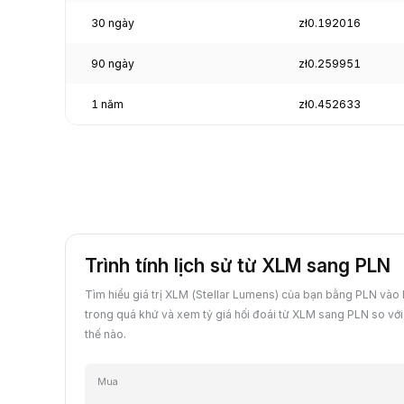
30 ngày
zł0.192016
90 ngày
zł0.259951
1 năm
zł0.452633
Trình tính lịch sử từ XLM sang PLN
Tìm hiểu giá trị XLM (Stellar Lumens) của bạn bằng PLN vào
trong quá khứ và xem tỷ giá hối đoái từ XLM sang PLN so với
thế nào.
Mua