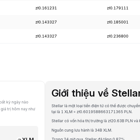
zł0.161231
zł0.179111
zł0.143327
zł0.185001
zł0.143327
zł0.236800
Giới thiệu về Stell
 bất kỳ ngày nào
Stellar là một loại tiền điện tử có thể được chuyể
 giá trị hôm nay như
tại là 1 XLM = zł0.6019588663171365 PLN.
Stellar có vốn hóa thị trường là zł20.63B PLN và
Nguồn cung lưu hành là 34B XLM.
XLM
Trong 24 giờ qua, Stellar đã tăng 0.87%.