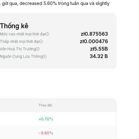
giờ qua, decreased 5.60% trong tuần qua và slightly
Thống kê
zł0.875563
Mức cao nhất mọi thời đại
zł0.000476
Thấp nhất mọi thời đại
zł5.55B
Vốn Hoá Thị Trường
34.32 B
Nguồn Cung Lưu Thông
Thay đổi
+0.70%
-5.60%