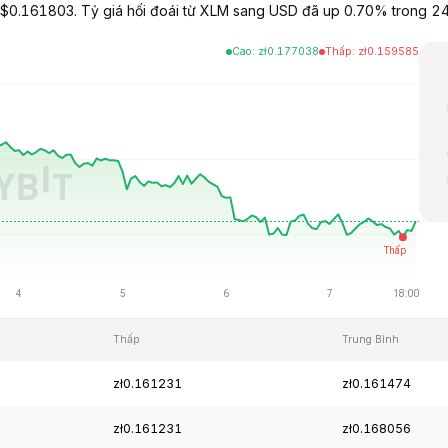
 $0.161803. Tỷ giá hối đoái từ XLM sang USD đã up 0.70% trong 24 
Cao
:
zł
0.177038
Thấp
:
zł
0.159585
Thấp
Trung Bình
zł0.161231
zł0.161474
zł0.161231
zł0.168056