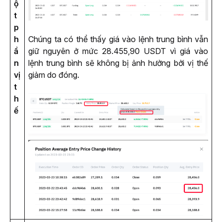
ộ
t
p
h
Chúng ta có thể thấy giá vào lệnh trung bình vẫn 
ầ
giữ nguyên ở mức 28.455,90 USDT vì giá vào 
n
lệnh trung bình sẽ không bị ảnh hưởng bởi vị thế 
vị
giảm do đóng.
t
h
ế