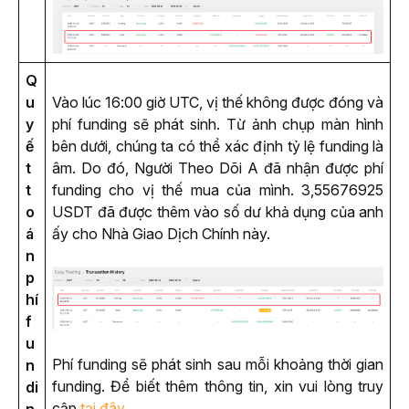
Q
u
Vào lúc 16:00 giờ UTC, vị thế không được đóng và 
y
phí funding sẽ phát sinh. Từ ảnh chụp màn hình 
ế
bên dưới, chúng ta có thể xác định tỷ lệ funding là 
t
âm. Do đó, Người Theo Dõi A đã nhận được phí 
t
funding cho vị thế mua của mình. 3,55676925 
o
USDT đã được thêm vào số dư khả dụng của anh 
á
ấy cho Nhà Giao Dịch Chính này.
n
p
hí
f
u
Phí funding sẽ phát sinh sau mỗi khoảng thời gian 
n
funding. Để biết thêm thông tin, xin vui lòng truy 
di
cập 
tại đây
.