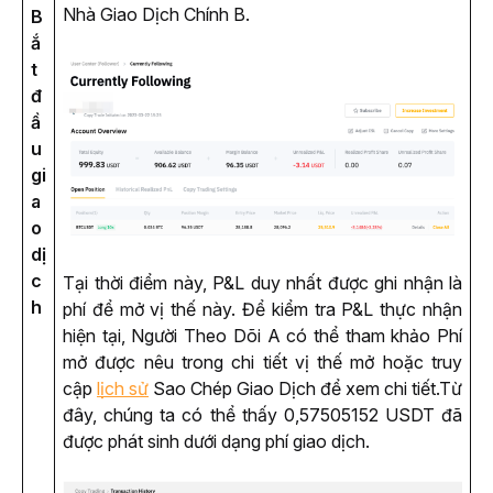
Nhà Giao Dịch Chính B.
B
ắ
t
đ
ầ
u
gi
a
o
dị
c
Tại thời điểm này, P&L duy nhất được ghi nhận là 
h
phí để mở vị thế này. Để kiểm tra P&L thực nhận 
hiện tại, Người Theo Dõi A có thể tham khảo Phí 
mở được nêu trong chi tiết vị thế mở hoặc truy 
cập 
lịch sử
 Sao Chép Giao Dịch để xem chi tiết.
Từ 
đây, chúng ta có thể thấy 0,57505152 USDT đã 
được phát sinh dưới dạng phí giao dịch.