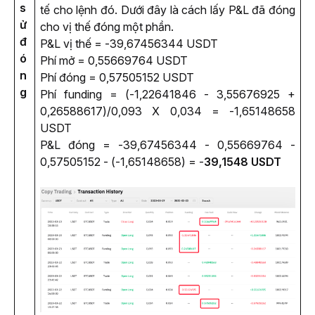
s
tế cho lệnh đó. Dưới đây là cách lấy P&L đã đóng 
ử
cho vị thế đóng một phần.
đ
P&L vị thế = -39,67456344 USDT
ó
Phí mở = 0,55669764 USDT
n
Phí đóng = 0,57505152 USDT
g
Phí funding = (-1,22641846 - 3,55676925 + 
0,26588617)/0,093 X 0,034 = -1,65148658 
USDT
P&L đóng = -39,67456344 - 0,55669764 - 
0,57505152 - (-1,65148658) = -
39,1548 USDT