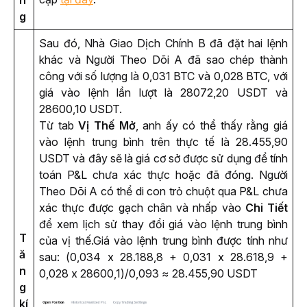
n
g
Sau đó, Nhà Giao Dịch Chính B đã đặt hai lệnh 
khác và Người Theo Dõi A đã sao chép thành 
công với số lượng là 0,031 BTC và 0,028 BTC, với 
giá vào lệnh lần lượt là 28072,20 USDT và 
28600,10 USDT.
Từ tab 
Vị Thế Mở
, anh ấy có thể thấy rằng giá 
vào lệnh trung bình trên thực tế là 28.455,90 
USDT và đây sẽ là giá cơ sở được sử dụng để tính 
toán P&L chưa xác thực hoặc đã đóng. Người 
Theo Dõi A có thể di con trỏ chuột qua P&L chưa 
xác thực được gạch chân và nhấp vào 
Chi Tiết 
để xem lịch sử thay đổi giá vào lệnh trung bình 
T
của vị thế.
Giá vào lệnh trung bình được tính như 
ă
sau: 
(0,034 x 28.188,8 + 0,031 x 28.618,9 + 
n
0,028 x 28600,1)/0,093 ≈ 28.455,90 USDT
g
kí