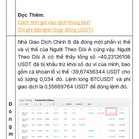
Đọc Thêm: 
Cách tính giá vào lệnh trung bình
Chi phí đặt lệnh (hợp đồng USDT)
Nhà Giao Dịch Chính B đã đóng một phần vị thế 
và vị thế của Người Theo Dõi A cũng vậy. Người 
Theo Dõi A có thể thấy tổng số –40,23126108 
USDT đã bị khấu trừ khỏi số dư ví của mình, bao 
gồm cả khoản lỗ vị thế -39,67456344 USDT cho 
số lượng 0,034 đó. Lệnh long BTCUSDT và phí 
giao dịch là 0,55669764 USDT để đóng lệnh đó.
Đ
ó
n
g
m