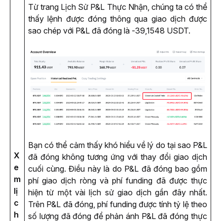
Từ trang Lịch Sử P&L Thực Nhận, chúng ta có thể 
thấy lệnh được đóng thông qua giao dịch được 
sao chép với P&L đã đóng là -39,1548 USDT.
Bạn có thể cảm thấy khó hiểu về lý do tại sao P&L 
X
đã đóng không tương ứng với thay đổi giao dịch 
e
cuối cùng. Điều này là do P&L đã đóng bao gồm 
m
phí giao dịch ròng và phí funding đã được thực 
lị
hiện từ một vài lịch sử giao dịch gần đây nhất. 
c
Trên P&L đã đóng, phí funding được tính tỷ lệ theo 
h
số lượng đã đóng để phản ánh P&L đã đóng thực 