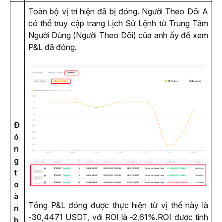
Toàn bộ vị trí hiện đã bị đóng. Người Theo Dõi A 
có thể truy cập trang Lịch Sử Lệnh từ Trung Tâm 
Người Dùng (Người Theo Dõi) của anh ấy để xem 
P&L đã đóng.
Đ
ó
n
g
t
o
à
Tổng P&L đóng được thực hiện từ vị thế này là 
n
-30,4471 USDT, với ROI là -2,61%.
ROI được tính 
b