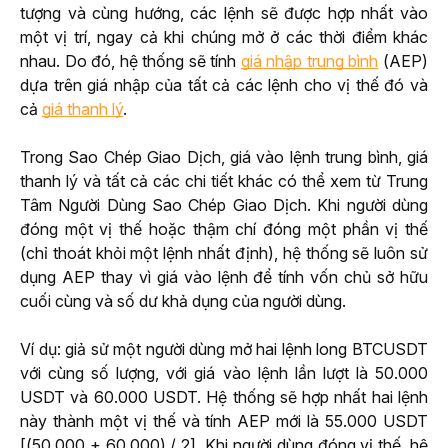
tượng và cùng hướng, các lệnh sẽ được hợp nhất vào 
một vị trí, ngay cả khi chúng mở ở các thời điểm khác 
nhau. Do đó, hệ thống sẽ tính 
giá nhập trung bình
 (AEP) 
dựa trên giá nhập của tất cả các lệnh cho vị thế đó và 
cả 
giá thanh lý
.
Trong Sao Chép Giao Dịch, giá vào lệnh trung bình, giá 
thanh lý và tất cả các chi tiết khác có thể xem từ Trung 
Tâm Người Dùng Sao Chép Giao Dịch. Khi người dùng 
đóng một vị thế hoặc thậm chí đóng một phần vị thế 
(chỉ thoát khỏi một lệnh nhất định), hệ thống sẽ luôn sử 
dụng AEP thay vì giá vào lệnh để tính vốn chủ sở hữu 
cuối cùng và số dư khả dụng của người dùng.
Ví dụ: giả sử một người dùng mở hai lệnh long BTCUSDT 
với cùng số lượng, với giá vào lệnh lần lượt là 50.000 
USDT và 60.000 USDT. Hệ thống sẽ hợp nhất hai lệnh 
này thành một vị thế và tính AEP mới là 55.000 USDT 
[(50.000 + 60.000) / 2]. Khi người dùng đóng vị thế, hệ 