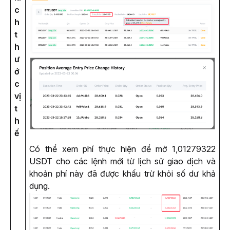
c
h
t
h
ư
ớ
c
vị
t
h
ế
Có thể xem phí thực hiện để mở 1,01279322 
USDT cho các lệnh mới từ lịch sử giao dịch và 
khoản phí này đã được khấu trừ khỏi số dư khả 
dụng. 