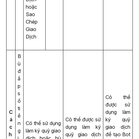
hoặc 
Sao 
Chép 
Giao 
Dịch
B
ù 
đ
ắ
p 
s
Có thể 
ố 
được sử 
ti
C
dụng làm 
ề
á
Có thể được sử 
ký quỹ 
n 
Có thể sử dụng 
c
dụng làm ký 
giao dịch 
g
làm ký quỹ giao 
h 
quỹ giao dịch 
để tạo Bot 
i
dịch hoặc bù 