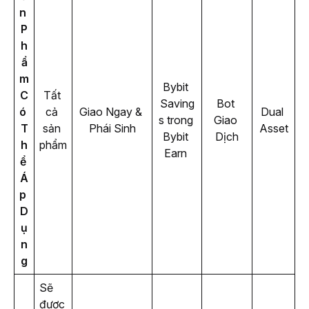
n 
P
h
ẩ
m 
Bybit 
C
Tất 
Saving
Bot 
ó 
cả 
Giao Ngay & 
Dual 
s trong 
Giao 
T
sản 
Phái Sinh
Asset
Bybit 
Dịch
h
phẩm
Earn 
ể 
Á
p 
D
ụ
n
g
Sẽ 
được 