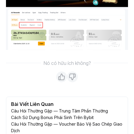
Nó có hữu ích không?
Bài Viết Liên Quan
Câu Hỏi Thường Gặp — Trung Tâm Phần Thưởng
Cách Sử Dụng Bonus Phái Sinh Trên Bybit
Câu Hỏi Thường Gặp — Voucher Bảo Vệ Sao Chép Giao
Dịch