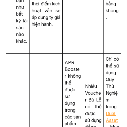
bạn 
thời điểm kích 
bằng 
như 
hoạt vẫn sẽ 
không
bất 
áp dụng tỷ giá 
.
kỳ tài 
hiện hành.
sản 
nào 
khác.
Chỉ có 
APR 
thể sử 
Booste
dụng 
r không 
Quỹ 
thể 
Nhiều 
Thử 
được 
Vouche
Nghiệ
sử 
r Bù Lỗ 
m 
dụng 
có thể 
trong 
trong 
được 
Dual 
các sản 
sử dụng 
Asset
phẩm 