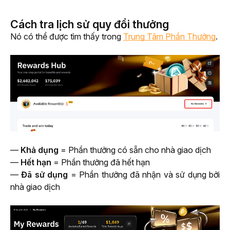
Cách tra lịch sử quy đổi thưởng
Nó có thể được tìm thấy trong 
Trung Tâm Phần Thưởng
.
— 
Khả dụng 
= Phần thưởng có sẵn cho nhà giao dịch
— 
Hết hạn 
= Phần thưởng đã hết hạn 
— 
Đã
sử dụng 
= Phần thưởng đã nhận và sử dụng bởi 
nhà giao dịch