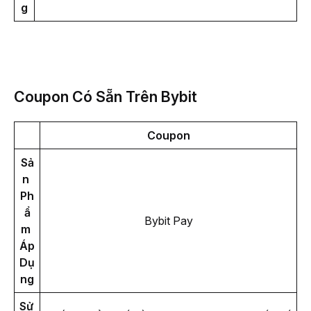
g
Coupon Có Sẵn Trên Bybit
Coupon
Sả
n 
Ph
ẩ
Bybit Pay
m 
Áp 
Dụ
ng
Sử 