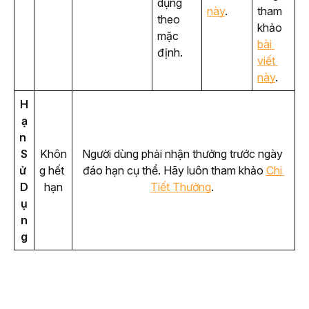
dụng 
này
.
tham 
theo 
khảo 
mặc 
bài 
định.
viết 
này
.
H
ạ
n 
S
Khôn
Người dùng phải nhận thưởng trước ngày 
ử 
g hết 
đáo hạn cụ thể. Hãy luôn tham khảo 
Chi 
D
hạn
Tiết Thưởng
. 
ụ
n
g