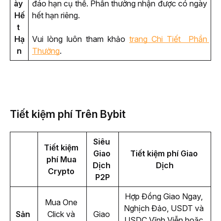
ày 
đáo hạn cụ thể. Phần thưởng nhận được có ngày 
Hế
hết hạn riêng.
t 
Hạ
Vui lòng luôn tham khảo 
trang Chi Tiết  Phần 
n
Thưởng
. 
Tiết kiệm phí Trên Bybit
Siêu 
Tiết kiệm 
Giao 
Tiết kiệm phí Giao 
phí Mua 
Dịch 
Dịch
Crypto 
P2P
Hợp Đồng Giao Ngay, 
Mua One 
Nghịch Đảo, USDT và 
Sản 
Click và 
Giao 
USDC Vĩnh Viễn hoặc 