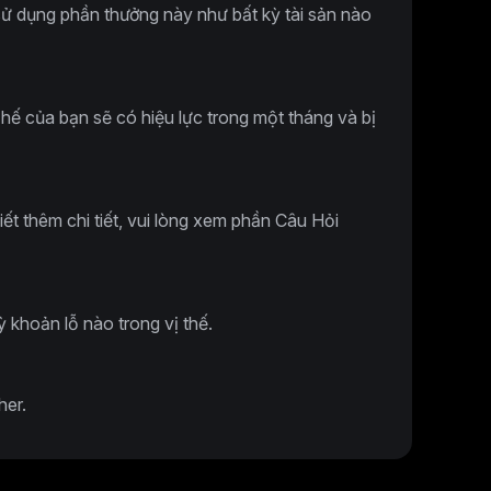
 sử dụng phần thưởng này như bất kỳ tài sản nào
hế của bạn sẽ có hiệu lực trong một tháng và bị
ết thêm chi tiết, vui lòng xem phần Câu Hỏi
 khoản lỗ nào trong vị thế.
her.