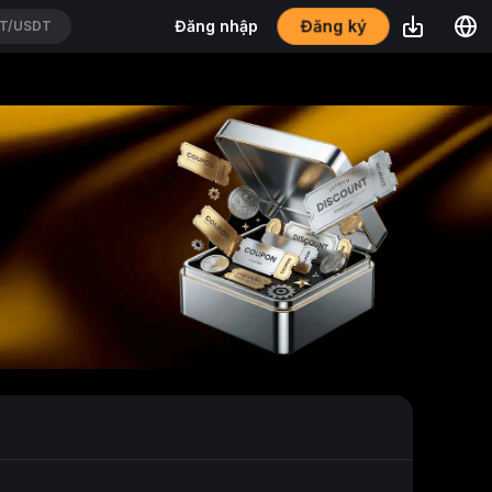
Đăng ký
Đăng nhập
T/USDT