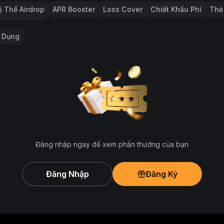
ị Thế Airdrop
APR Booster
Loss Cover
Chiết Khấu Phí
Thẻ
hần Thưởng
 Dụng
Đăng nhập ngay để xem phần thưởng của bạn
Đăng Nhập
Đăng Ký