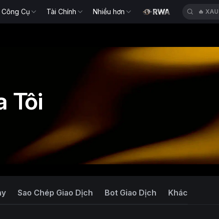
Công Cụ
Tài Chính
Nhiều hơn
🔥
XAU
 Tôi
ay
Sao Chép Giao Dịch
Bot Giao Dịch
Khác