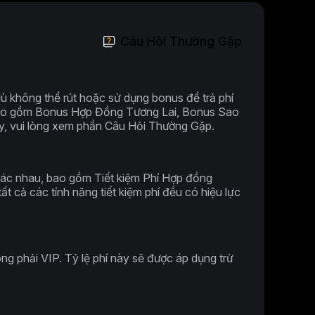
Câu Hỏi Thường Gặp
ù không thể rút hoặc sử dụng bonus để trả phí
u, bao gồm Bonus Hợp Đồng Tương Lai, Bonus Sao
ày, vui lòng xem phần Câu Hỏi Thường Gặp.
í khác nhau, bao gồm Tiết kiệm Phí Hợp đồng
ất cả các tính năng tiết kiệm phí đều có hiệu lực
ng phải VIP. Tỷ lệ phí này sẽ được áp dụng trừ