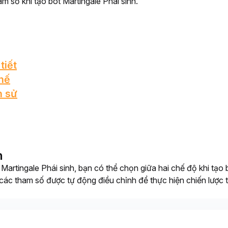
m số khi tạo bot Martingale Phái sinh. 
tiết
thế
h sử
h
 Martingale Phái sinh, bạn có thể chọn giữa hai chế độ khi tạo
 các tham số được tự động điều chỉnh để thực hiện chiến lược tối