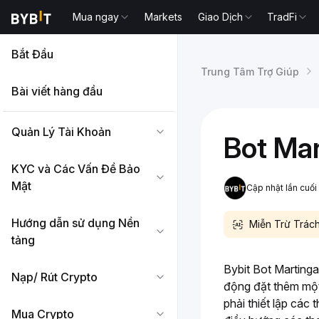
Mua ngay
Markets
Giao Dịch
TradFi
Bắt Đầu
Trung Tâm Trợ Giúp
Bài viết hàng đầu
Quản Lý Tài Khoản
Bot Mar
KYC và Các Vấn Đề Bảo
Mật
Cập nhật lần cuố
Hướng dẫn sử dụng Nền
Miễn Trừ Trách
tảng
Bybit Bot Martinga
Nạp/ Rút Crypto
động đặt thêm một 
phải thiết lập các 
Mua Crypto