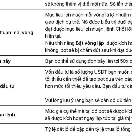
sẽ không thêm vị thế mới nữa. Số lần th
Mục tiêu lợi nhuận mỗi vòng là lợi nhuậ
giao dịch cụ thể. Nó được biểu thị dưới d
đạt được mục tiêu lợi nhuận, lệnh Chốt lời
nhuận mỗi vòng 
hiện tại. 
Nếu tính năng 
Bật vòng lặp 
 được kích h
không, bot sẽ bị chấm dứt sau khi đạt đượ
 bẩy 
Bạn có thể sử dụng đòn bẩy lên tới 50x c
Vốn đầu tư là số lượng USDT bạn muốn đầ
tối thiểu cần thiết để tạo bot dựa trên c
đầu tư
hơn mức tối thiểu yêu cầu. Bạn đầu tư cà
Vui lòng lưu ý rằng bạn sẽ cần có đủ tiề
Mức giá cụ thể mà tại đó bot sẽ được kíc
ào lệnh 
sẽ được kích hoạt ngay lập tức tại giá thị 
Tỷ lệ cắt lỗ đề cập đến tỷ lệ thua lỗ tổng