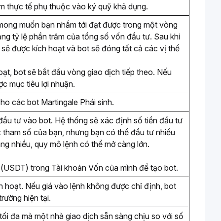
êm thực tế phụ thuộc vào ký quỹ khả dụng. 
n mong muốn bạn nhắm tới đạt được trong một vòng 
ạng tỷ lệ phần trăm của tổng số vốn đầu tư. Sau khi 
 sẽ được kích hoạt và bot sẽ đóng tất cả các vị thế 
oạt, bot sẽ bắt đầu vòng giao dịch tiếp theo. Nếu 
c mục tiêu lợi nhuận. 
ho các bot Martingale Phái sinh. 
u tư vào bot. Hệ thống sẽ xác định số tiền đầu tư 
ác tham số của bạn, nhưng bạn có thể đầu tư nhiều 
ng nhiều, quy mô lệnh có thể mở càng lớn. 
n (USDT) trong Tài khoản Vốn của mình để tạo bot. 
h hoạt. Nếu giá vào lệnh không được chỉ định, bot 
trường hiện tại.
 tối đa mà một nhà giao dịch sẵn sàng chịu so với số 