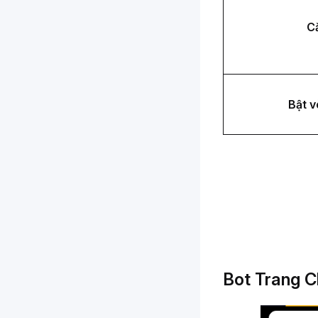
Cắ
Bật v
Bot Trang Ch