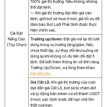
100% giá thị trường. Nếu không, không 
thể đặt lệnh.
— Khi giá thị trường đạt đến giá vào 
lệnh, grid bot sẽ mua ở mức giá tối ưu để 
đảm bảo Bot Lưới Phái Sinh được thực 
hiện chính xác.
Cài Đặt 
Nâng Cao 
Trailing up/down:
 Đặt giá mà tại đó lưới 
(Tùy Chọn)
dừng trong xu hướng tăng/giảm. Nếu 
chưa thiết lập, sự thay đổi lên/xuống sẽ 
dừng lại khi không có đủ tiền để đặt 5 
lệnh. Để biết thêm thông tin về tính năng 
Trailing Up/Down, vui lòng tham khảo 
bài viết này
.
Giá Cắt Lỗ:
 Khi giá thị trường của coin 
đạt đến giá Cắt Lỗ, bot sẽ bị chấm dứt 
và tự động bán token cơ sở thành USDT 
ở mức xác định trước để hạn chế tổn 
thất của bạn.