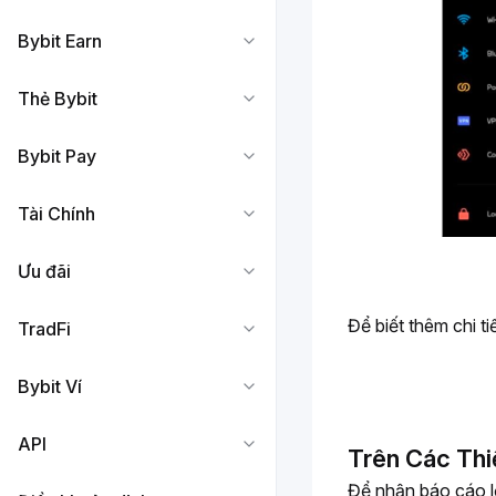
Bybit Earn
Thẻ Bybit
Bybit Pay
Tài Chính
Ưu đãi
Để biết thêm chi tiế
TradFi
Bybit Ví
API
Trên Các Thi
Để nhận báo cáo lỗi