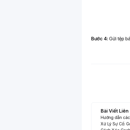
Bước 4: 
Gửi tệp b
Bài Viết Liê
Hướng dẫn cách
Xử Lý Sự Cố: G