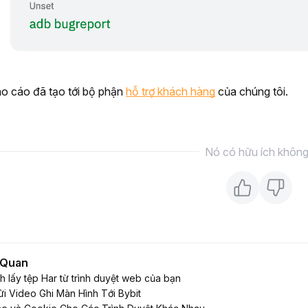
áo cáo đã tạo tới bộ phận 
hỗ trợ khách hàng
 của chúng tôi. 
Nó có hữu ích khôn
n Quan
 lấy tệp Har từ trình duyệt web của bạn
ửi Video Ghi Màn Hình Tới Bybit