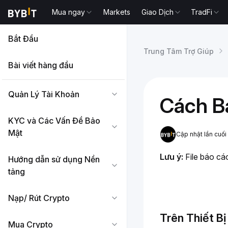
Mua ngay
Markets
Giao Dịch
TradFi
Bắt Đầu
Trung Tâm Trợ Giúp
Bài viết hàng đầu
Quản Lý Tài Khoản
Cách Bá
KYC và Các Vấn Đề Bảo
Mật
Cập nhật lần cuối
Lưu ý:
 File báo c
Hướng dẫn sử dụng Nền
tảng
Nạp/ Rút Crypto
Trên Thiết B
Mua Crypto