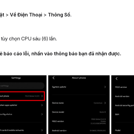
ặt
 > 
Về Điện Thoại 
> 
Thông Số
.
tùy chọn CPU sáu (6) lần.
ẻ báo cáo lỗi, nhấn vào thông báo bạn đã nhận được.