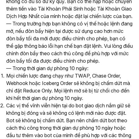
không có đủ số dư ký quỹ. Bạn có thể nạp hoặc chuyển 
thêm tiền vào Tài Khoản Phái Sinh hoặc Tài Khoản Giao 
Dịch Hợp Nhất của mình hoặc đặt lại chiến lược của bạn.
— Trong trường hợp bạn không có vị thế hoặc lệnh đang 
mở, nếu đòn bẩy hiện tại được sử dụng cao hơn mức 
đòn bẩy tối đa mới được điều chỉnh cho phép, bạn có 
thể gặp thông báo lỗi hạn chế bạn đặt lệnh. Vui lòng điều 
chỉnh đòn bẩy theo cách thủ công để phù hợp với mức 
đòn bẩy tối đa được điều chỉnh cho phép.
— Trong thời gian dự phòng 10 ngày:
Mọi chiến lược đang chạy như TWAP, Chase Order,
Webhook hoặc Iceberg Order sẽ không bị chấm dứt mà
chỉ đặt Reduce Only. Mọi lệnh mở sẽ bị từ chối cho đến
khi hết thời gian dự phòng 10 ngày.
Các vị thế vĩnh viễn hiện tại do bot giao dịch nắm giữ sẽ
không bị đóng và sẽ không có lệnh mới nào được đặt.
Bot sẽ không bị chấm dứt. Bạn nên chấm dứt bot theo
cách thủ công trong thời gian dự phòng 10 ngày hoặc
đầu tư thêm vào bot của mình để phù hợp với các thông