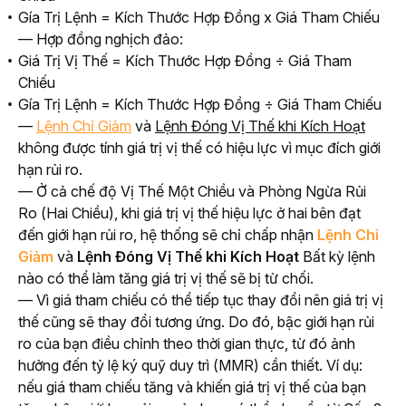
Gía Trị Lệnh = Kích Thước Hợp Đồng x Giá Tham Chiếu
— Hợp đồng nghịch đảo:
Giá Trị Vị Thế = Kích Thước Hợp Đồng ÷ Giá Tham
Chiếu
Gía Trị Lệnh = Kích Thước Hợp Đồng ÷ Giá Tham Chiếu
— 
Lệnh Chỉ Giảm
 và 
Lệnh Đóng Vị Thế khi Kích Hoạt
không được tính giá trị vị thế có hiệu lực vì mục đích giới 
hạn rủi ro.
— Ở cả chế độ Vị Thế Một Chiều và Phòng Ngừa Rủi 
Ro (Hai Chiều), khi giá trị vị thế hiệu lực ở hai bên đạt 
đến giới hạn rủi ro, hệ thống sẽ chỉ chấp nhận 
Lệnh Chỉ 
Giảm
 và 
Lệnh Đóng Vị Thế khi Kích Hoạt
 Bất kỳ lệnh 
nào có thể làm tăng giá trị vị thế sẽ bị từ chối.
— Vì giá tham chiếu có thể tiếp tục thay đổi nên giá trị vị 
thế cũng sẽ thay đổi tương ứng. Do đó, bậc giới hạn rủi 
ro của bạn điều chỉnh theo thời gian thực, từ đó ảnh 
hưởng đến tỷ lệ ký quỹ duy trì (MMR) cần thiết. Ví dụ: 
nếu giá tham chiếu tăng và khiến giá trị vị thế của bạn 