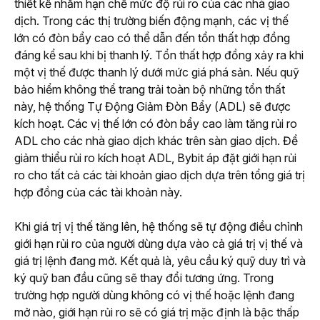
thiết kế nhằm hạn chế mức độ rủi ro của các nhà giao 
dịch. Trong các thị trường biến động mạnh, các vị thế 
lớn có đòn bẩy cao có thể dẫn đến tổn thất hợp đồng 
đáng kể sau khi bị thanh lý. Tổn thất hợp đồng xảy ra khi 
một vị thế được thanh lý dưới mức giá phá sản. Nếu quỹ 
bảo hiểm không thể trang trải toàn bộ những tổn thất 
này, hệ thống Tự Động Giảm Đòn Bẩy (ADL) sẽ được 
kích hoạt. Các vị thế lớn có đòn bẩy cao làm tăng rủi ro 
ADL cho các nhà giao dịch khác trên sàn giao dịch. Để 
giảm thiểu rủi ro kích hoạt ADL, Bybit áp đặt giới hạn rủi 
ro cho tất cả các tài khoản giao dịch dựa trên tổng giá trị 
hợp đồng của các tài khoản này.
Khi giá trị vị thế tăng lên, hệ thống sẽ tự động điều chỉnh 
giới hạn rủi ro của người dùng dựa vào cả giá trị vị thế và 
giá trị lệnh đang mở. Kết quả là, yêu cầu ký quỹ duy trì và 
ký quỹ ban đầu cũng sẽ thay đổi tương ứng. Trong 
trường hợp người dùng không có vị thế hoặc lệnh đang 
mở nào, giới hạn rủi ro sẽ có giá trị mặc định là bậc thấp 