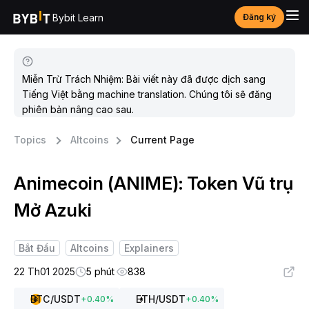
Bybit Learn
Đăng ký
Miễn Trừ Trách Nhiệm: Bài viết này đã được dịch sang
Tiếng Việt bằng machine translation. Chúng tôi sẽ đăng
phiên bản nâng cao sau.
Topics
Altcoins
Current Page
Animecoin (ANIME): Token Vũ trụ
Mở Azuki
Bắt Đầu
Altcoins
Explainers
22 Th01 2025
5 phút
838
BTC
/USDT
ETH
/USDT
+
0.40
%
+
0.40
%