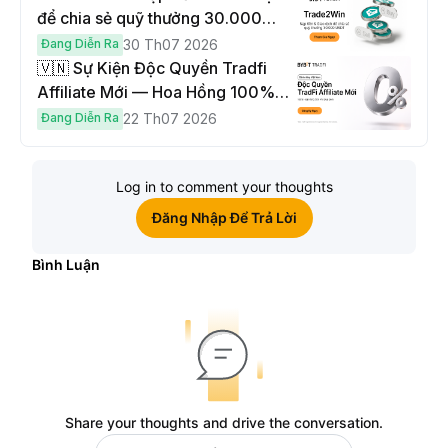
để chia sẻ quỹ thưởng 30.000
USDT
Đang Diễn Ra
30 Th07 2026
🇻🇳 Sự Kiện Độc Quyền Tradfi
Affiliate Mới — Hoa Hồng 100% &
Hoàn Phí Qua Đêm
Đang Diễn Ra
22 Th07 2026
Log in to comment your thoughts
Đăng Nhập Để Trả Lời
Bình Luận
Share your thoughts and drive the conversation.