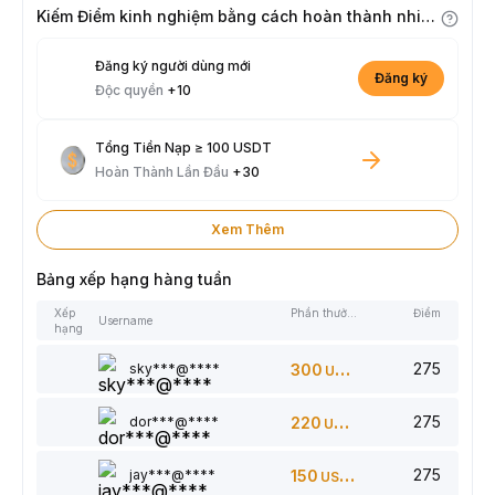
Kiếm Điểm kinh nghiệm bằng cách hoàn thành nhiệm vụ
Đăng ký người dùng mới
Đăng ký
Độc quyền
+10
Tổng Tiền Nạp ≥ 100 USDT
Hoàn Thành Lần Đầu
+30
Xem Thêm
Bảng xếp hạng hàng tuần
Xếp
Phần thưởng
Điểm
Username
hạng
275
sky***@****
300
USDT
275
dor***@****
220
USDT
275
jay***@****
150
USDT