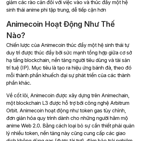
giảm các rào cản đối với việc vào và thúc đẩy một hệ
sinh thái anime phi tập trung, dễ tiếp cận hơn
Animecoin Hoạt Động Như Thế
Nào?
Chiến lược
của Animecoin
thúc đẩy
một hệ sinh thái tự
duy trì được thúc đẩy bởi sức mạnh tổng hợp giữa cơ sở
hạ tầng blockchain, nền tảng người tiêu dùng và tài sản
trí tuệ (IP).
Mục tiêu là tạo ra hiệu ứng bánh đà, theo đó
mỗi thành phần khuếch đại sự phát triển của các thành
phần khác.
Về cốt lõi, Animecoin được xây dựng trên Animechain,
một blockchain L3 được hỗ trợ bởi công nghệ Arbitrum
Orbit. Animecoin hoạt động như token gas tùy chỉnh,
đơn giản hóa quy trình dành cho những người hâm mộ
anime Web 2.0. Bằng cách loại bỏ sự cần thiết phải quản
lý nhiều token, nền tảng này cũng cung cấp các giao
dịch không dùng gas (được tài trợ), đảm bảo trải nghiệm