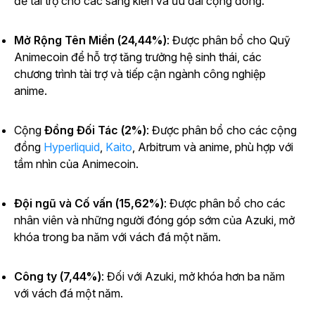
để tài trợ cho các sáng kiến và ưu đãi cộng đồng.
Mở Rộng Tên Miền (24,44%)
: Được phân bổ cho Quỹ
Animecoin để hỗ trợ tăng trưởng hệ sinh thái, các
chương trình tài trợ và tiếp cận ngành công nghiệp
anime.
Cộng
Đồng Đối Tác (2%)
: Được phân bổ cho các
cộng
đồng
Hyperliquid
,
Kaito
, Arbitrum và anime, phù hợp với
tầm nhìn của Animecoin.
Đội ngũ và Cố vấn (15,62%)
: Được phân bổ cho các
nhân viên và những người đóng góp sớm của Azuki, mở
khóa trong ba năm với vách đá một năm.
Công ty (7,44%)
: Đối với Azuki, mở khóa hơn ba năm
với vách đá một năm.