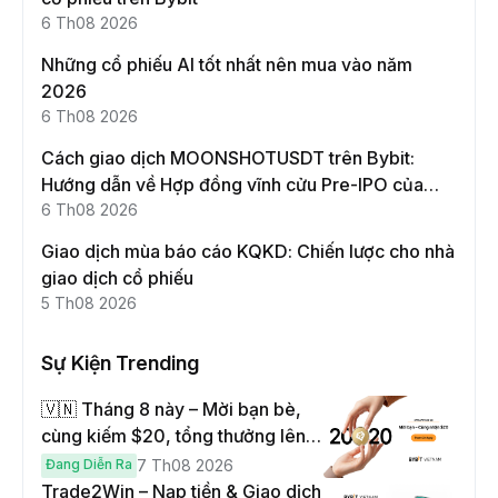
6 Th08 2026
Những cổ phiếu AI tốt nhất nên mua vào năm
2026
6 Th08 2026
Cách giao dịch MOONSHOTUSDT trên Bybit:
Hướng dẫn về Hợp đồng vĩnh cửu Pre-IPO của
Moonshot AI
6 Th08 2026
Giao dịch mùa báo cáo KQKD: Chiến lược cho nhà
giao dịch cổ phiếu
5 Th08 2026
Sự Kiện Trending
🇻🇳 Tháng 8 này – Mời bạn bè,
cùng kiếm $20, tổng thưởng lên
đến $1,000
Đang Diễn Ra
7 Th08 2026
Trade2Win – Nạp tiền & Giao dịch