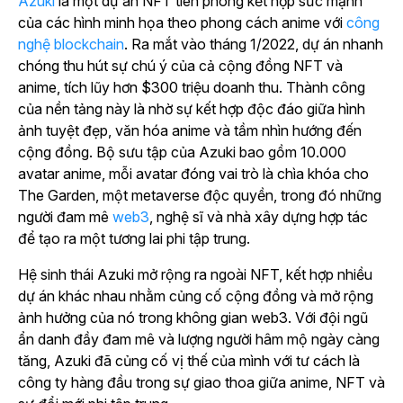
Azuki
là một dự án NFT tiên phong kết hợp sức mạnh
của các hình minh họa theo phong cách anime với
công
nghệ blockchain
. Ra mắt vào tháng 1/2022, dự án nhanh
chóng thu hút sự chú ý của cả cộng đồng NFT và
anime, tích lũy hơn $300 triệu doanh thu. Thành công
của nền tảng này là nhờ sự kết hợp độc đáo giữa hình
ảnh tuyệt đẹp, văn hóa anime và tầm nhìn hướng đến
cộng đồng. Bộ sưu tập của Azuki bao gồm 10.000
avatar anime, mỗi avatar đóng vai trò là chìa khóa cho
The Garden, một metaverse độc quyền, trong đó
những
người đam mê
web3
, nghệ sĩ và nhà xây dựng hợp tác
để tạo ra một tương lai phi tập trung.
Hệ sinh thái Azuki mở rộng ra ngoài NFT, kết hợp nhiều
dự án khác nhau nhằm củng cố cộng đồng và mở rộng
ảnh hưởng của nó trong không gian web3. Với đội ngũ
ẩn danh đầy đam mê và lượng người hâm mộ ngày càng
tăng, Azuki đã củng cố vị thế của mình với tư cách là
công ty hàng đầu trong sự giao thoa giữa anime, NFT và