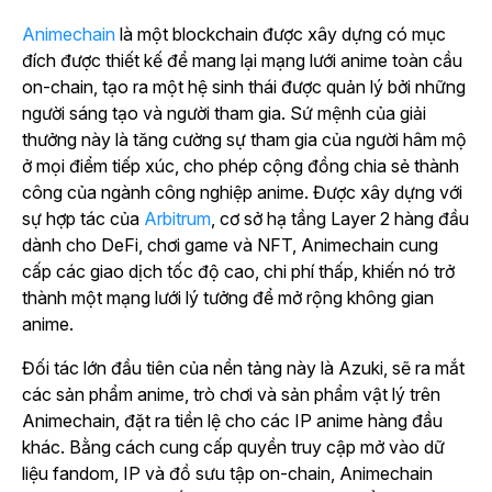
Animechain
là một blockchain được xây dựng có mục
đích được thiết kế để mang lại mạng lưới anime toàn cầu
on-chain, tạo ra một hệ sinh thái được quản lý bởi những
người sáng tạo và người tham gia. Sứ mệnh của giải
thưởng này là tăng cường sự tham gia của người hâm mộ
ở mọi điểm tiếp xúc, cho phép cộng đồng chia sẻ thành
công của ngành công nghiệp anime. Được xây dựng với
sự hợp tác của
Arbitrum
, cơ sở hạ tầng Layer 2 hàng đầu
dành cho DeFi, chơi game và NFT, Animechain cung
cấp các giao dịch tốc độ cao, chi phí thấp, khiến nó trở
thành một mạng lưới lý tưởng để mở rộng không gian
anime.
Đối tác lớn đầu tiên của nền tảng này là Azuki, sẽ ra mắt
các sản phẩm anime, trò chơi và sản phẩm vật lý trên
Animechain, đặt ra tiền lệ cho các IP anime hàng đầu
khác. Bằng cách cung cấp quyền truy cập mở vào dữ
liệu fandom, IP và đồ sưu tập on-chain, Animechain