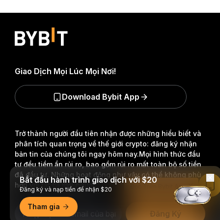
Giao Dịch Mọi Lúc Mọi Nơi!
Download Bybit App
Trở thành người đầu tiên nhận được những hiểu biết và
phân tích quan trọng về thế giới crypto: đăng ký nhận
bản tin của chúng tôi ngay hôm nay.
Mọi hình thức đầu
tư đều tiềm ẩn rủi ro, bao gồm rủi ro mất toàn bộ số tiền
đã đầu tư. Những hoạt động như vậy có thể không phù
Bắt đầu hành trình giao dịch với $20
hợp với tất cả mọi người.
Đọc Trên Bybit App
Đăng ký và nạp tiền để nhận $20
Tham gia
Đăng Ký