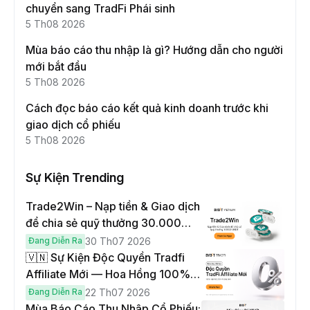
chuyển sang TradFi Phái sinh
5 Th08 2026
Mùa báo cáo thu nhập là gì? Hướng dẫn cho người
mới bắt đầu
5 Th08 2026
Cách đọc báo cáo kết quả kinh doanh trước khi
giao dịch cổ phiếu
5 Th08 2026
Sự Kiện Trending
Trade2Win – Nạp tiền & Giao dịch
để chia sẻ quỹ thưởng 30.000
USDT
Đang Diễn Ra
30 Th07 2026
🇻🇳 Sự Kiện Độc Quyền Tradfi
Affiliate Mới — Hoa Hồng 100% &
Hoàn Phí Qua Đêm
Đang Diễn Ra
22 Th07 2026
Mùa Báo Cáo Thu Nhập Cổ Phiếu: