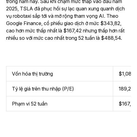
trong năm nay. Sau khi chạm mức thấp vào đầu năm
2025, TSLA đã phục hồi sự lạc quan xung quanh dịch
vụ robotaxi sắp tới và mở rộng tham vọng AI. Theo
Google Finance, cổ phiếu giao dịch ở mức $343,82,
cao hơn mức thấp nhất là $167,42 nhưng thấp hơn rất
nhiều so với mức cao nhất trong 52 tuần là $488,54.
Vốn hóa thị trường
$1,08 ng
Tỷ lệ giá trên thu nhập (P/E)
189,24
Phạm vi 52 tuần
$167,4