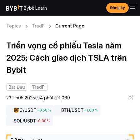
Bybit Learn
Đăng ký
Topics
TradFi
Current Page
Triển vọng cổ phiếu Tesla năm
2025: Cách giao dịch TSLA trên
Bybit
Bắt Đầu
TradFi
23 Th05 2025
4 phút
1,069
BTC
/USDT
ETH
/USDT
+
0.50
%
+
1.60
%
SOL
/USDT
-0.80
%