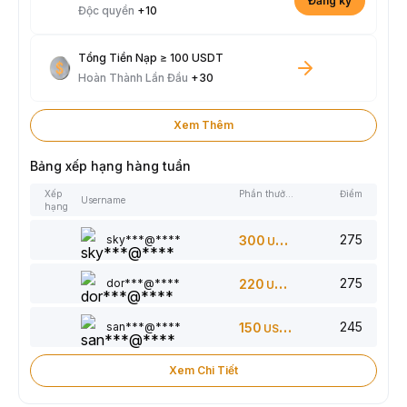
Đăng ký
Độc quyền
+10
Tổng Tiền Nạp ≥ 100 USDT
Hoàn Thành Lần Đầu
+30
Xem Thêm
Bảng xếp hạng hàng tuần
Xếp
Phần thưởng
Điểm
Username
hạng
275
sky***@****
300
USDT
275
dor***@****
220
USDT
245
san***@****
150
USDT
Xem Chi Tiết