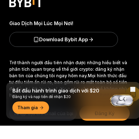
Giao Dịch Mọi Lúc Mọi Nơi!
Download Bybit App
Trở thành người đầu tiên nhận được những hiểu biết và
phân tích quan trọng về thế giới crypto: đăng ký nhận
bản tin của chúng tôi ngay hôm nay.
Mọi hình thức đầu
tư đều tiềm ẩn rủi ro, bao gồm rủi ro mất toàn bộ số tiền
đã đầu tư. Những hoạt động như vậy có thể không phù
Bắt đầu hành trình giao dịch với $20
hợp với tất cả mọi người.
Đọc Trên Bybit App
Đăng ký và nạp tiền để nhận $20
Tham gia
Đăng Ký
Theo dõi chúng tôi
Tóm tắt chi tiết