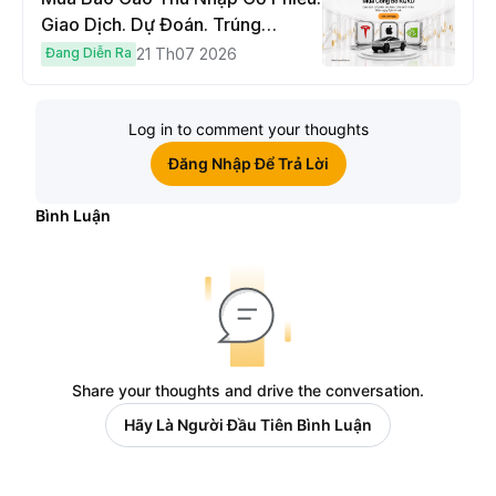
Giao Dịch. Dự Đoán. Trúng
Cybertruck!
Đang Diễn Ra
21 Th07 2026
Log in to comment your thoughts
Đăng Nhập Để Trả Lời
Bình Luận
Share your thoughts and drive the conversation.
Hãy Là Người Đầu Tiên Bình Luận