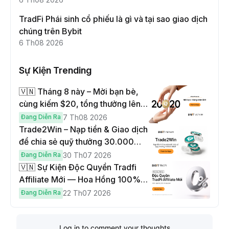
TradFi Phái sinh cổ phiếu là gì và tại sao giao dịch
chúng trên Bybit
6 Th08 2026
Sự Kiện Trending
🇻🇳 Tháng 8 này – Mời bạn bè,
cùng kiếm $20, tổng thưởng lên
đến $1,000
Đang Diễn Ra
7 Th08 2026
Trade2Win – Nạp tiền & Giao dịch
để chia sẻ quỹ thưởng 30.000
USDT
Đang Diễn Ra
30 Th07 2026
🇻🇳 Sự Kiện Độc Quyền Tradfi
Affiliate Mới — Hoa Hồng 100% &
Hoàn Phí Qua Đêm
Đang Diễn Ra
22 Th07 2026
Log in to comment your thoughts