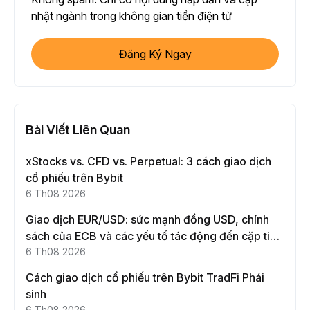
nhật ngành trong không gian tiền điện tử
Đăng Ký Ngay
Bài Viết Liên Quan
xStocks vs. CFD vs. Perpetual: 3 cách giao dịch
cổ phiếu trên Bybit
6 Th08 2026
Giao dịch EUR/USD: sức mạnh đồng USD, chính
sách của ECB và các yếu tố tác động đến cặp tiền
này
6 Th08 2026
Cách giao dịch cổ phiếu trên Bybit TradFi Phái
sinh
6 Th08 2026