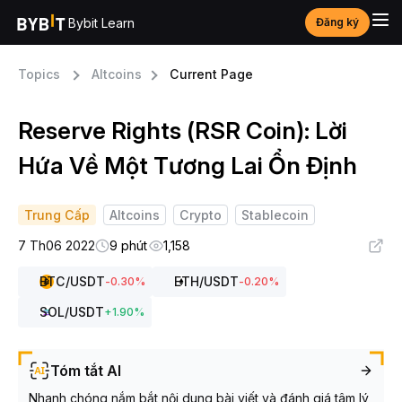
Bybit Learn
Đăng ký
Topics
Altcoins
Current Page
Reserve Rights (RSR Coin): Lời
Hứa Về Một Tương Lai Ổn Định
Trung Cấp
Altcoins
Crypto
Stablecoin
7 Th06 2022
9 phút
1,158
BTC
/USDT
ETH
/USDT
-0.30
%
-0.20
%
SOL
/USDT
+
1.90
%
Tóm tắt AI
Nhanh chóng nắm bắt nội dung bài viết và đánh giá tâm lý