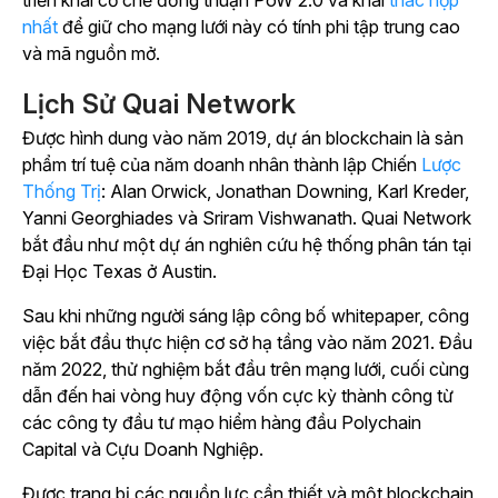
triển khai cơ chế đồng thuận PoW 2.0 và khai
thác hợp
nhất
để giữ cho mạng lưới này có tính phi tập trung cao
và mã nguồn mở.
Lịch Sử Quai Network
Được hình dung vào năm 2019, dự án blockchain là sản
phẩm trí tuệ của năm doanh nhân thành lập Chiến
Lược
Thống Trị
: Alan Orwick, Jonathan Downing, Karl Kreder,
Yanni Georghiades và Sriram Vishwanath. Quai Network
bắt đầu như một dự án nghiên cứu hệ thống phân tán tại
Đại Học Texas ở Austin.
Sau khi những người sáng lập công bố whitepaper, công
việc bắt đầu thực hiện cơ sở hạ tầng vào năm 2021. Đầu
năm 2022, thử nghiệm bắt đầu trên mạng lưới, cuối cùng
dẫn đến hai vòng huy động vốn cực kỳ thành công từ
các công ty đầu tư mạo hiểm hàng đầu Polychain
Capital và Cựu Doanh Nghiệp.
Được trang bị các nguồn lực cần thiết và một blockchain