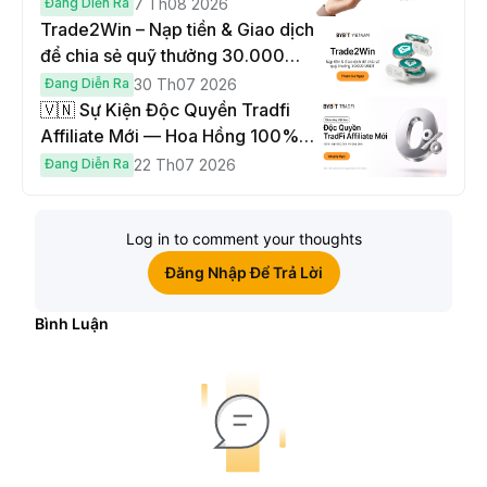
đến $1,000
Đang Diễn Ra
7 Th08 2026
Trade2Win – Nạp tiền & Giao dịch
để chia sẻ quỹ thưởng 30.000
USDT
Đang Diễn Ra
30 Th07 2026
🇻🇳 Sự Kiện Độc Quyền Tradfi
Affiliate Mới — Hoa Hồng 100% &
Hoàn Phí Qua Đêm
Đang Diễn Ra
22 Th07 2026
Log in to comment your thoughts
Đăng Nhập Để Trả Lời
Bình Luận