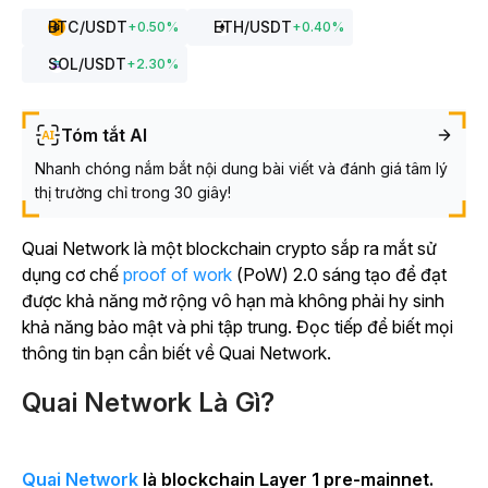
BTC
/USDT
ETH
/USDT
+
0.50
%
+
0.40
%
SOL
/USDT
+
2.30
%
Tóm tắt AI
Nhanh chóng nắm bắt nội dung bài viết và đánh giá tâm lý
thị trường chỉ trong 30 giây!
Quai Network là một blockchain crypto sắp ra mắt sử
dụng cơ chế
proof of work
(PoW) 2.0 sáng tạo để đạt
được khả năng mở rộng vô hạn mà không phải hy sinh
khả năng bảo mật và phi tập trung. Đọc tiếp để biết mọi
thông tin bạn cần biết về Quai Network.
Quai Network Là Gì?
Quai Network
là blockchain Layer 1 pre-mainnet.