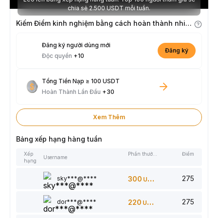
chia sẻ 2.500 USDT mỗi tuần.
Kiếm Điểm kinh nghiệm bằng cách hoàn thành nhiệm vụ
Đăng ký người dùng mới
Đăng ký
Độc quyền
+10
Tổng Tiền Nạp ≥ 100 USDT
Hoàn Thành Lần Đầu
+30
Xem Thêm
Bảng xếp hạng hàng tuần
Xếp
Phần thưởng
Điểm
Username
hạng
275
sky***@****
300
USDT
275
dor***@****
220
USDT