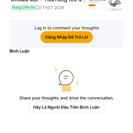
Hoàn Phí Qua Đêm
Đang Diễn Ra
22 Th07 2026
Log in to comment your thoughts
Đăng Nhập Để Trả Lời
Bình Luận
Share your thoughts and drive the conversation.
Hãy Là Người Đầu Tiên Bình Luận