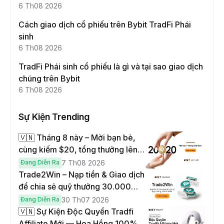
này
6 Th08 2026
Cách giao dịch cổ phiếu trên Bybit TradFi Phái
sinh
6 Th08 2026
TradFi Phái sinh cổ phiếu là gì và tại sao giao dịch
chúng trên Bybit
6 Th08 2026
Sự Kiện Trending
🇻🇳 Tháng 8 này – Mời bạn bè,
cùng kiếm $20, tổng thưởng lên
đến $1,000
Đang Diễn Ra
7 Th08 2026
Trade2Win – Nạp tiền & Giao dịch
để chia sẻ quỹ thưởng 30.000
USDT
Đang Diễn Ra
30 Th07 2026
🇻🇳 Sự Kiện Độc Quyền Tradfi
Affiliate Mới — Hoa Hồng 100% &