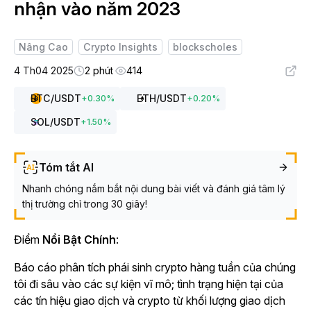
nhận vào năm 2023
Nâng Cao
Crypto Insights
blockscholes
4 Th04 2025
2 phút
414
BTC
/USDT
ETH
/USDT
+
0.30
%
+
0.20
%
SOL
/USDT
+
1.50
%
Tóm tắt AI
Nhanh chóng nắm bắt nội dung bài viết và đánh giá tâm lý
thị trường chỉ trong 30 giây!
Điểm
Nổi Bật Chính
:
Báo cáo phân tích phái sinh crypto hàng tuần của chúng
tôi đi sâu vào các sự kiện vĩ mô; tình trạng hiện tại của
các tín hiệu giao dịch và crypto từ khối lượng giao dịch