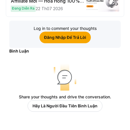
Affiliate Mới — Hoa Hồng 100% &
Hoàn Phí Qua Đêm
Đang Diễn Ra
22 Th07 2026
Log in to comment your thoughts
Đăng Nhập Để Trả Lời
Bình Luận
Share your thoughts and drive the conversation.
Hãy Là Người Đầu Tiên Bình Luận