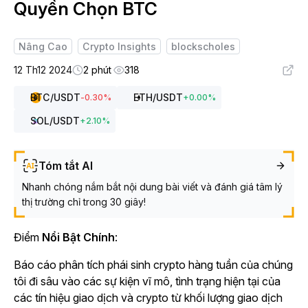
Quyền Chọn BTC
Nâng Cao
Crypto Insights
blockscholes
12 Th12 2024
2 phút
318
BTC
/USDT
ETH
/USDT
-0.30
%
+
0.00
%
SOL
/USDT
+
2.10
%
Tóm tắt AI
Nhanh chóng nắm bắt nội dung bài viết và đánh giá tâm lý
thị trường chỉ trong 30 giây!
Điểm
Nổi Bật Chính
:
Báo cáo phân tích phái sinh crypto hàng tuần của chúng
tôi đi sâu vào các sự kiện vĩ mô, tình trạng hiện tại của
các tín hiệu giao dịch và crypto từ khối lượng giao dịch