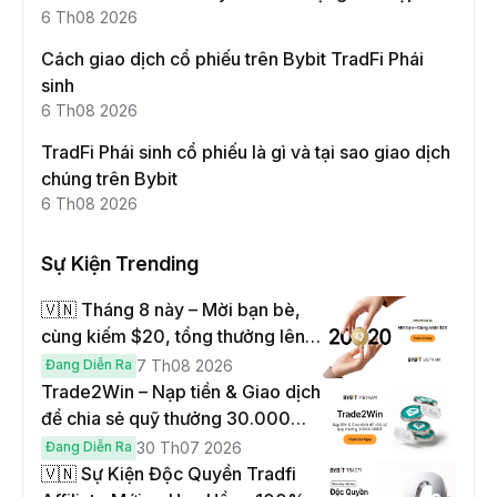
này
6 Th08 2026
Cách giao dịch cổ phiếu trên Bybit TradFi Phái
sinh
6 Th08 2026
TradFi Phái sinh cổ phiếu là gì và tại sao giao dịch
chúng trên Bybit
6 Th08 2026
Sự Kiện Trending
🇻🇳 Tháng 8 này – Mời bạn bè,
cùng kiếm $20, tổng thưởng lên
đến $1,000
Đang Diễn Ra
7 Th08 2026
Trade2Win – Nạp tiền & Giao dịch
để chia sẻ quỹ thưởng 30.000
USDT
Đang Diễn Ra
30 Th07 2026
🇻🇳 Sự Kiện Độc Quyền Tradfi