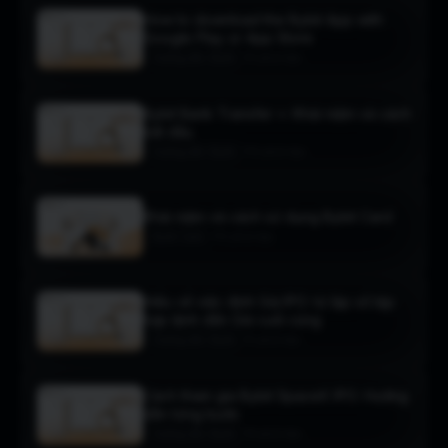
How to download the Bybit App with
Google Play or App Store
•
Hướng dẫn Bybit
6 phút đọc
Bybit Bank Transfer +: Khái niệm và cách
bắt đầu
•
Hướng dẫn Bybit
10 phút đọc
Khái niệm và cách sử dụng Bybit Card
•
Bybit Card
12 phút đọc
Hiểu về việc định Giá IPO: từ lập sổ tập
hợp lệnh đến Giá cuối cùng
•
Hướng dẫn Bybit
5 phút đọc
Cách tham gia Bybit SpaceX IPO: Hướng
dẫn từng bước
•
Hướng dẫn Bybit
8 phút đọc