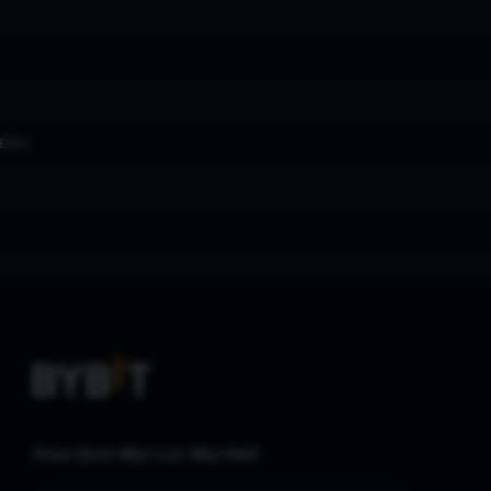
a Đêm
Giao Dịch Mọi Lúc Mọi Nơi!