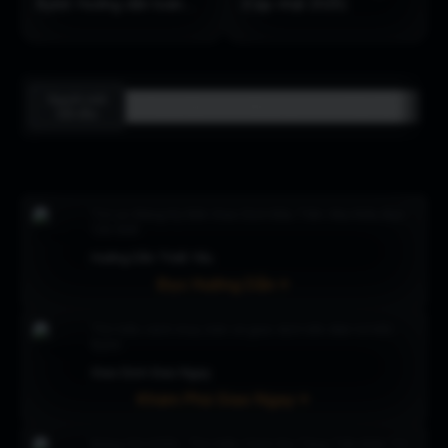
Bybit: Hướng dẫn toàn
(Cập nhật 2025)
tập về cổ phiếu on-chain
Người mới
Trung Cấp
Nâng Cao
Phân Tích
bắt đầu
Từ Lúc Đăng Ký Đến Giao Dịch Đầu Tiên: Mọi Điều Bạn
Cần Biết
Hướng Dẫn Thiết Yếu
Đọc Hướng Dẫn
Tìm hiểu cách mua, bán và giao dịch tiền điện tử trên
Bybit
Giao Dịch Giao Ngay
Khám Phá Giao Ngay
Đừng Chỉ HODL: Tìm Hiểu Cách Gia Tăng Tiền Điện Tử