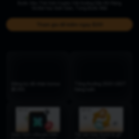
Bước Vào Thế Giới Crypto Với Hướng Dẫn Rõ Ràng
Và Bài Học Đơn Giản, Từng Bước Một.
Tham gia để kiếm ngay $20!
Đăng ký để nhận bonus
Tổng thưởng
2500
USDT
$5.100.
hàng tuần
Giao Dịch xStocks trên
Tài sản kép Bybit là gì?