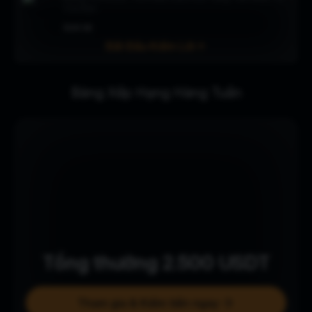
Của Bạn
Sinh lời
Bắt Đầu Kiếm Lời
Bảng Xếp Hạng Hàng Tuần
Tổng thưởng
2.500
USDT
Tham gia & Kiếm tiền ngay