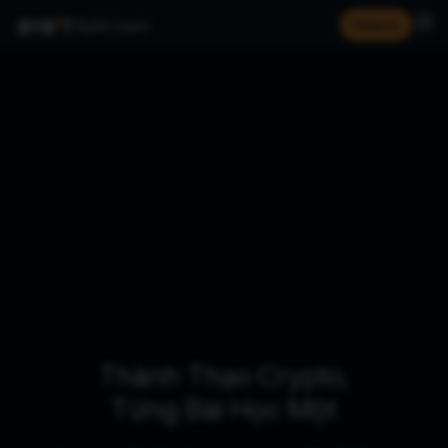
Bybit Learn
Đăng ký
Thành Thạo Crypto,
Từng Bài Học Một