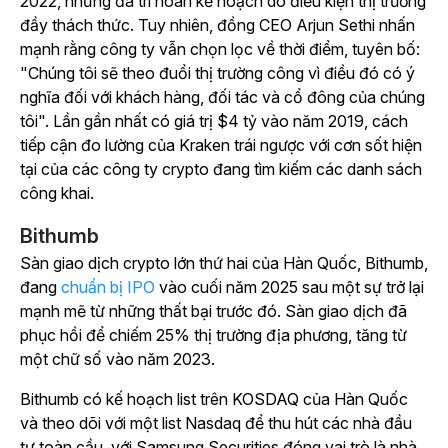
2022, nhưng đã trì hoãn kế hoạch do điều kiện thị trường
đầy thách thức. Tuy nhiên, đồng CEO Arjun Sethi nhấn
mạnh rằng công ty vẫn chọn lọc về thời điểm, tuyên bố:
"Chúng tôi sẽ theo đuổi thị trường công vì điều đó có ý
nghĩa đối với khách hàng, đối tác và cổ đông của chúng
tôi". Lần gần nhất có giá trị $4 tỷ vào năm 2019, cách
tiếp cận đo lường của Kraken trái ngược với cơn sốt hiện
tại của các công ty crypto đang tìm kiếm các danh sách
công khai.
Bithumb
Sàn giao dịch crypto lớn thứ hai của Hàn Quốc, Bithumb,
đang
chuẩn bị IPO
vào cuối năm 2025 sau một sự trở lại
mạnh mẽ từ những thất bại trước đó. Sàn giao dịch đã
phục hồi để chiếm 25% thị trường địa phương, tăng từ
một chữ số vào năm 2023.
Bithumb có kế hoạch list trên KOSDAQ của Hàn Quốc
và theo dõi với một list Nasdaq để thu hút các nhà đầu
tư toàn cầu, với Samsung Securities đóng vai trò là nhà