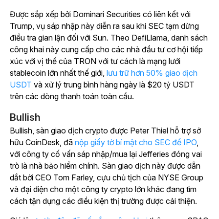
Được sắp xếp bởi Dominari Securities có liên kết với
Trump, vụ sáp nhập này diễn ra sau khi SEC tạm dừng
điều tra gian lận đối với Sun. Theo DefiLlama, danh sách
công khai này cung cấp cho các nhà đầu tư cơ hội tiếp
xúc với vị thế của TRON với tư cách là mạng lưới
stablecoin lớn nhất thế giới,
lưu trữ hơn 50% giao dịch
USDT
và xử lý trung bình hàng ngày là $20 tỷ USDT
trên các dòng thanh toán toàn cầu.
Bullish
Bullish, sàn giao dịch crypto được Peter Thiel hỗ trợ sở
hữu CoinDesk, đã
nộp giấy tờ bí mật cho SEC để IPO
,
với công ty cố vấn sáp nhập/mua lại Jefferies đóng vai
trò là nhà bảo hiểm chính. Sàn giao dịch này được dẫn
dắt bởi CEO Tom Farley, cựu chủ tịch của NYSE Group
và đại diện cho một công ty crypto lớn khác đang tìm
cách tận dụng các điều kiện thị trường được cải thiện.