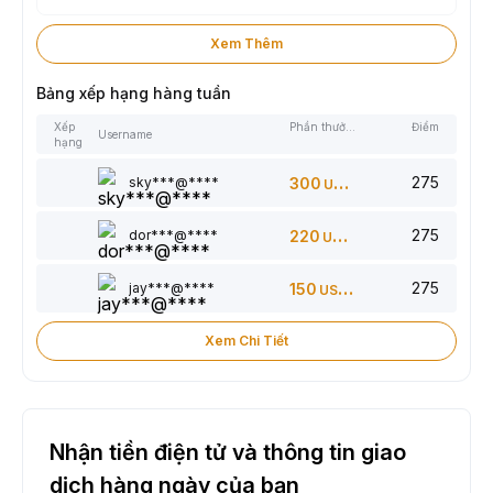
Xem Thêm
Bảng xếp hạng hàng tuần
Xếp
Phần thưởng
Điểm
Username
hạng
275
sky***@****
300
USDT
275
dor***@****
220
USDT
275
jay***@****
150
USDT
Xem Chi Tiết
Nhận tiền điện tử và thông tin giao
dịch hàng ngày của bạn