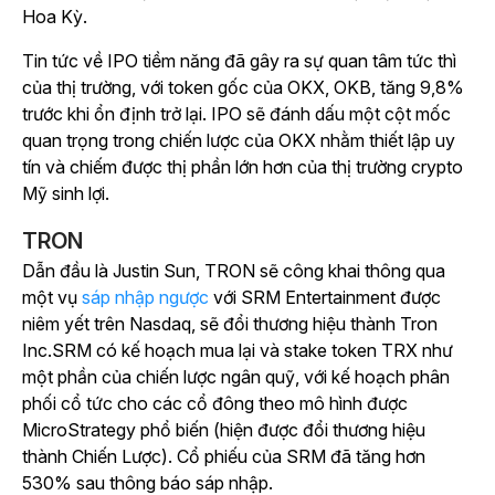
Hoa Kỳ.
Tin tức về IPO tiềm năng đã gây ra sự quan tâm tức thì
của thị trường, với token gốc của OKX, OKB, tăng 9,8%
trước khi ổn định trở lại. IPO sẽ đánh dấu một cột mốc
quan trọng trong chiến lược của OKX nhằm thiết lập uy
tín và chiếm được thị phần lớn hơn của thị trường crypto
Mỹ sinh lợi.
TRON
Dẫn đầu là Justin Sun, TRON sẽ công khai thông qua
một
vụ
sáp nhập ngược
với SRM Entertainment được
niêm yết trên Nasdaq, sẽ đổi thương hiệu thành Tron
Inc.SRM có kế hoạch mua lại và stake token TRX như
một phần của chiến lược ngân quỹ, với kế hoạch phân
phối cổ tức cho các cổ đông theo mô hình được
MicroStrategy phổ biến (hiện được đổi thương hiệu
thành Chiến Lược). Cổ phiếu của SRM đã tăng hơn
530% sau thông báo sáp nhập.