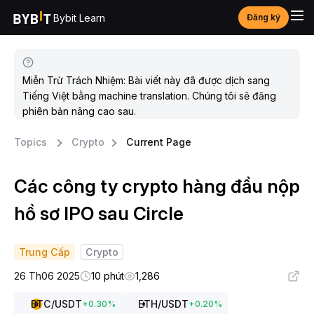
Bybit Learn
Đăng ký
Miễn Trừ Trách Nhiệm: Bài viết này đã được dịch sang
Tiếng Việt bằng machine translation. Chúng tôi sẽ đăng
phiên bản nâng cao sau.
Topics
Crypto
Current Page
Các công ty crypto hàng đầu nộp
hồ sơ IPO sau Circle
Trung Cấp
Crypto
26 Th06 2025
10 phút
1,286
BTC
/USDT
ETH
/USDT
+
0.30
%
+
0.20
%