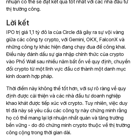
nhuận có thể sẽ đạt kết quả tốt nhất với các nhà đầu tư
thị trường công.
Lời kết
IPO trị giá 1,1 tỷ đô la của Circle đã gây ra sự vội vàng
giữa các công ty crypto, với Gemini, OKX, FalconX và
những công ty khác hiện đang chạy đua để công khai.
Điều này đánh dấu sự gia nhập chính thức của crypto
vào Phố Wall sau nhiều năm bất ổn về quy định, chuyển
đổi crypto từ một lĩnh vực đầu cơ thành một danh mục
kinh doanh hợp pháp.
Thời điểm này không thể tốt hơn, với sự rõ ràng về quy
định được cải thiện và các nhà đầu tư doanh nghiệp
khao khát được tiếp xúc với crypto. Tuy nhiên, việc duy
trì đà này sẽ yêu cầu các công ty này chứng minh rằng
họ có thể mang lại lợi nhuận nhất quán và tăng trưởng
bền vững - do đó chứng minh crypto thuộc về thị trường
công cộng trong thời gian dài.