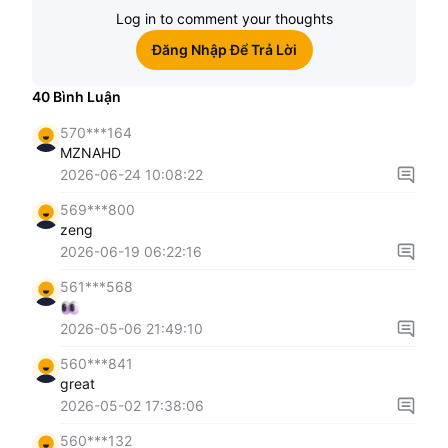
Log in to comment your thoughts
Đăng Nhập Để Trả Lời
40
Bình Luận
570***164
MZNAHD
2026-06-24 10:08:22
569***800
zeng
2026-06-19 06:22:16
561***568
2026-05-06 21:49:10
560***841
great
2026-05-02 17:38:06
560***132