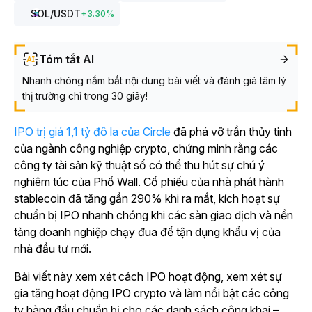
SOL
/USDT
+
3.30
%
Tóm tắt AI
Nhanh chóng nắm bắt nội dung bài viết và đánh giá tâm lý
thị trường chỉ trong 30 giây!
IPO trị giá 1,1 tỷ đô la của Circle
đã phá vỡ trần thủy tinh
của ngành công nghiệp crypto, chứng minh rằng các
công ty tài sản kỹ thuật số có thể thu hút sự chú ý
nghiêm túc của Phố Wall. Cổ phiếu của nhà phát hành
stablecoin đã tăng gần 290% khi ra mắt, kích hoạt sự
chuẩn bị IPO nhanh chóng khi các sàn giao dịch và nền
tảng doanh nghiệp chạy đua để tận dụng khẩu vị của
nhà đầu tư mới.
Bài viết này xem xét cách IPO hoạt động, xem xét sự
gia tăng hoạt động IPO crypto và làm nổi bật các công
ty hàng đầu chuẩn bị cho các danh sách công khai –