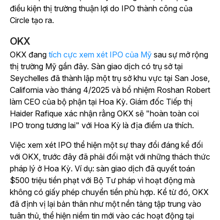
điều kiện thị trường thuận lợi do IPO thành công của
Circle tạo ra.
OKX
OKX đang
tích cực xem xét IPO của Mỹ
sau sự mở rộng
thị trường Mỹ gần đây. Sàn giao dịch có trụ sở tại
Seychelles đã thành lập một trụ sở khu vực tại San Jose,
California vào tháng 4/2025 và bổ nhiệm Roshan Robert
làm CEO của bộ phận tại Hoa Kỳ. Giám đốc Tiếp thị
Haider Rafique xác nhận rằng OKX sẽ "hoàn toàn coi
IPO trong tương lai" với Hoa Kỳ là địa điểm ưa thích.
Việc xem xét IPO thể hiện một sự thay đổi đáng kể đối
với OKX, trước đây đã phải đối mặt với những thách thức
pháp lý ở Hoa Kỳ. Ví dụ: sàn giao dịch đã quyết toán
$500 triệu tiền phạt với Bộ Tư pháp vì hoạt động mà
không có giấy phép chuyển tiền phù hợp. Kể từ đó, OKX
đã định vị lại bản thân như một nền tảng tập trung vào
tuân thủ, thể hiện niềm tin mới vào các hoạt động tại