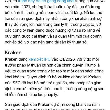
Giá lên
trước đây đã cố gắng công khai
thông qua SPAC
vào năm 2021, nhưng thỏa thuận này đã sụp đổ trong
bối cảnh thị trường hỗn loạn và lãi suất tăng. Nỗ lực thứ
hai của sàn giao dịch này nhằm công khai phản ánh sự
thay đổi rộng lớn hơn trong tâm lý thị trường crypto, với
các công ty hiện đang được hưởng lợi từ sự rõ ràng về
quy định được cải thiện và sự quan tâm mới của doanh
nghiệp đối với các nền tảng tài sản kỹ thuật số.
Kraken
Kraken đang
xem xét IPO
vào Q1/2026, với lý do môi
trường pháp lý thuận lợi hơn của chính quyền Trump là
yếu tố quan trọng trong việc tạo ra một danh sách công
khai khả thi. Quyết định từ bỏ vụ kiện chống lại Kraken
của SEC đã loại bỏ một trở ngại lớn, cho phép sàn giao
dịch xem xét niêm yết trên các thị trường công cộng sau
nhiều năm chịu áp lực pháp lý.
Sàn giao dịch của Kraken dự định công khai vào năm