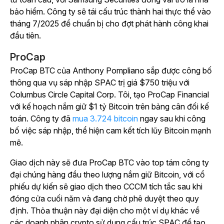
bảo hiểm. Công ty sẽ tái cấu trúc thành hai thực thể vào
tháng 7/2025 để chuẩn bị cho đợt phát hành công khai
đầu tiên.
ProCap
ProCap BTC của Anthony Pompliano sắp được công bố
thông qua vụ sáp nhập SPAC trị giá $750 triệu với
Columbus Circle Capital Corp. Tôi, tạo ProCap Financial
với kế hoạch nắm giữ $1 tỷ Bitcoin trên bảng cân đối kế
toán. Công ty
đã
mua 3.724 bitcoin
ngay sau khi công
bố việc sáp nhập, thể hiện cam kết tích lũy Bitcoin mạnh
mẽ.
Giao dịch này sẽ đưa ProCap BTC vào top tám công ty
đại chúng hàng đầu theo lượng nắm giữ Bitcoin, với cổ
phiếu dự kiến sẽ giao dịch theo CCCM tích tắc sau khi
đóng cửa cuối năm và đang chờ phê duyệt theo quy
định. Thỏa thuận này đại diện cho một ví dụ khác về
các doanh nhân crypto sử dụng cấu trúc SPAC để tạo