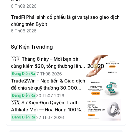
6 Th08 2026
TradFi Phái sinh cổ phiếu là gì và tại sao giao dịch
chúng trên Bybit
6 Th08 2026
Sự Kiện Trending
🇻🇳 Tháng 8 này – Mời bạn bè,
cùng kiếm $20, tổng thưởng lên
đến $1,000
Đang Diễn Ra
7 Th08 2026
Trade2Win – Nạp tiền & Giao dịch
để chia sẻ quỹ thưởng 30.000
USDT
Đang Diễn Ra
30 Th07 2026
🇻🇳 Sự Kiện Độc Quyền Tradfi
Affiliate Mới — Hoa Hồng 100% &
Hoàn Phí Qua Đêm
Đang Diễn Ra
22 Th07 2026