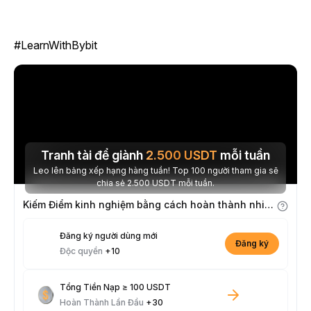
#LearnWithBybit
Tranh tài để giành
2.500
USDT
mỗi tuần
Leo lên bảng xếp hạng hàng tuần! Top 100 người tham gia sẽ
chia sẻ 2.500 USDT mỗi tuần.
Kiếm Điểm kinh nghiệm bằng cách hoàn thành nhiệm vụ
Đăng ký người dùng mới
Đăng ký
Độc quyền
+10
Tổng Tiền Nạp ≥ 100 USDT
Hoàn Thành Lần Đầu
+30