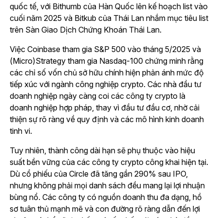
quốc tế, với Bithumb của Hàn Quốc lên kế hoạch list vào
cuối năm 2025 và Bitkub của Thái Lan nhắm mục tiêu list
trên Sàn Giao Dịch Chứng Khoán Thái Lan.
Việc Coinbase tham gia S&P 500 vào tháng 5/2025 và
(Micro)Strategy tham gia Nasdaq-100 chứng minh rằng
các chỉ số vốn chủ sở hữu chính hiện phản ánh mức độ
tiếp xúc với ngành công nghiệp crypto. Các nhà đầu tư
doanh nghiệp ngày càng coi các công ty crypto là
doanh nghiệp hợp pháp, thay vì đầu tư đầu cơ, nhờ cải
thiện sự rõ ràng về quy định và các mô hình kinh doanh
tinh vi.
Tuy nhiên, thành công dài hạn sẽ phụ thuộc vào hiệu
suất bền vững của các công ty crypto công khai hiện tại.
Dù cổ phiếu của Circle đã tăng gần 290% sau IPO,
nhưng không phải mọi danh sách đều mang lại lợi nhuận
bùng nổ. Các công ty có nguồn doanh thu đa dạng, hồ
sơ tuân thủ mạnh mẽ và con đường rõ ràng dẫn đến lợi