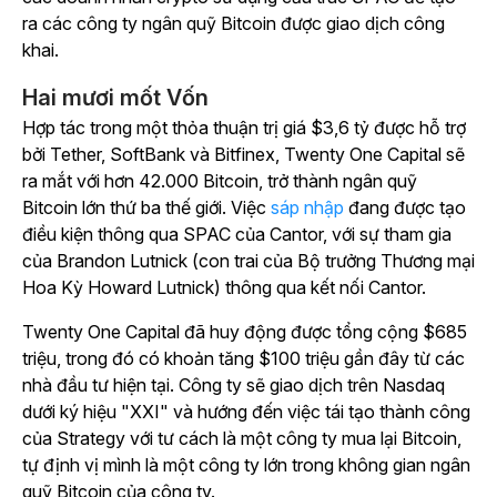
ra các công ty ngân quỹ Bitcoin được giao dịch công
khai.
Hai mươi mốt Vốn
Hợp tác trong một thỏa thuận trị giá $3,6 tỷ được hỗ trợ
bởi Tether, SoftBank và Bitfinex, Twenty One Capital sẽ
ra mắt với hơn 42.000 Bitcoin, trở thành ngân quỹ
Bitcoin lớn thứ ba thế giới. Việc
sáp nhập
đang được tạo
điều kiện thông qua SPAC của Cantor, với sự tham gia
của Brandon Lutnick (con trai của Bộ trưởng Thương mại
Hoa Kỳ Howard Lutnick) thông qua kết nối Cantor.
Twenty One Capital đã huy động được tổng cộng $685
triệu, trong đó có khoản tăng $100 triệu gần đây từ các
nhà đầu tư hiện tại. Công ty sẽ giao dịch trên Nasdaq
dưới ký hiệu "XXI" và hướng đến việc tái tạo thành công
của Strategy với tư cách là một công ty mua lại Bitcoin,
tự định vị mình là một công ty lớn trong không gian ngân
quỹ Bitcoin của công ty.