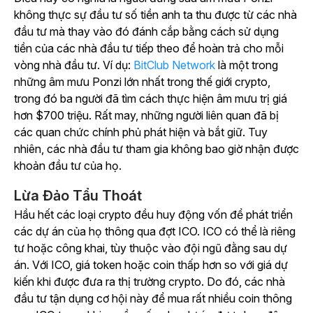
không thực sự đầu tư số tiền anh ta thu được từ các nhà
đầu tư mà thay vào đó đánh cắp bằng cách sử dụng
tiền của các nhà đầu tư tiếp theo để hoàn trả cho mỗi
vòng nhà đầu tư. Ví dụ:
BitClub Network
là một trong
những âm mưu Ponzi lớn nhất trong thế giới crypto,
trong đó ba người đã tìm cách thực hiện âm mưu trị giá
hơn $700 triệu. Rất may, những người liên quan đã bị
các quan chức chính phủ phát hiện và bắt giữ. Tuy
nhiên, các nhà đầu tư tham gia không bao giờ nhận được
khoản đầu tư của họ.
Lừa Đảo Tẩu Thoát
Hầu hết các loại crypto đều huy động vốn để phát triển
các dự án của họ thông qua đợt ICO. ICO có thể là riêng
tư hoặc công khai, tùy thuộc vào đội ngũ đằng sau dự
án. Với ICO, giá token hoặc coin thấp hơn so với giá dự
kiến khi được đưa ra thị trường crypto. Do đó, các nhà
đầu tư tận dụng cơ hội này để mua rất nhiều coin thông