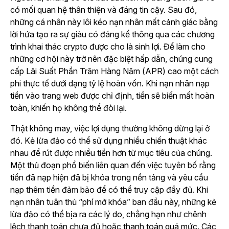
có mối quan hệ thân thiện và đáng tin cậy. Sau đó,
những cá nhân này lôi kéo nạn nhân mất cảnh giác bằng
lời hứa tạo ra sự giàu có đáng kể thông qua các chương
trình khai thác crypto được cho là sinh lợi. Để làm cho
những cơ hội này trở nên đặc biệt hấp dẫn, chúng cung
cấp Lãi Suất Phần Trăm Hàng Năm (APR) cao một cách
phi thực tế dưới dạng tỷ lệ hoàn vốn. Khi nạn nhân nạp
tiền vào trang web được chỉ định, tiền sẽ biến mất hoàn
toàn, khiến họ không thể đòi lại.
Thật không may, việc lợi dụng thường không dừng lại ở
đó. Kẻ lừa đảo có thể sử dụng nhiều chiến thuật khác
nhau để rút được nhiều tiền hơn từ mục tiêu của chúng.
Một thủ đoạn phổ biến liên quan đến việc tuyên bố rằng
tiền đã nạp hiện đã bị khóa trong nền tảng và yêu cầu
nạp thêm tiền đảm bảo để có thể truy cập đầy đủ. Khi
nạn nhân tuân thủ “phí mở khóa” ban đầu này, những kẻ
lừa đảo có thể bịa ra các lý do, chẳng hạn như chênh
lệch thanh toán chưa đủ hoặc thanh toán quá mức. Các