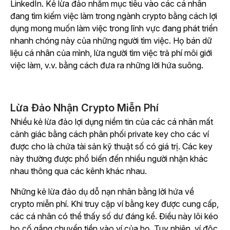
LinkedIn. Kẻ lừa đảo nhắm mục tiêu vào các cá nhân
đang tìm kiếm việc làm trong ngành crypto bằng cách lợi
dụng mong muốn làm việc trong lĩnh vực đang phát triển
nhanh chóng này của những người tìm việc. Họ bán dữ
liệu cá nhân của mình, lừa người tìm việc trả phí môi giới
việc làm, v.v. bằng cách đưa ra những lời hứa suông.
Lừa Đảo Nhận Crypto Miễn Phí
Nhiều kẻ lừa đảo lợi dụng niềm tin của các cá nhân mất
cảnh giác bằng cách phân phối private key cho các ví
được cho là chứa tài sản kỹ thuật số có giá trị. Các key
này thường được phổ biến đến nhiều người nhận khác
nhau thông qua các kênh khác nhau.
Những kẻ lừa đảo dụ dỗ nạn nhân bằng lời hứa về
crypto miễn phí. Khi truy cập ví bằng key được cung cấp,
các cá nhân có thể thấy số dư đáng kể. Điều này lôi kéo
họ cố gắng chuyển tiền vào ví của họ. Tuy nhiên, ví độc