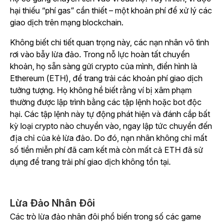
hại thiếu “phí gas” cần thiết – một khoản phí để xử lý các
giao dịch trên mạng blockchain.
Không biết chi tiết quan trọng này, các nạn nhân vô tình
rơi vào bẫy lừa đảo. Trong nỗ lực hoàn tất chuyển
khoản, họ sẵn sàng gửi crypto của mình, điển hình là
Ethereum (ETH), để trang trải các khoản phí giao dịch
tưởng tượng. Họ không hề biết rằng ví bị xâm phạm
thường được lập trình bằng các tập lệnh hoặc bot độc
hại. Các tập lệnh này tự động phát hiện và đánh cắp bất
kỳ loại crypto nào chuyển vào, ngay lập tức chuyển đến
địa chỉ của kẻ lừa đảo. Do đó, nạn nhân không chỉ mất
số tiền miễn phí đã cam kết mà còn mất cả ETH đã sử
dụng để trang trải phí giao dịch không tồn tại.
Lừa Đảo Nhân Đôi
Các trò lừa đảo nhân đôi phổ biến trong số các game