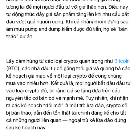
tương lai để mọi người đầu tư với giá thấp hơn. Điều này
tự động thúc đẩy giá sản phẩm tăng lên khi nhu cầu bắt
đầu vượt quá nguồn cung. Khi cá nhân/nhóm đứng sau
âm mưu pump and dump kiếm được đủ tiền, họ sẽ “bán
tháo” dự án.
Lấy cảm hứng từ các loại crypto quan trọng như
Bitcoin
(BTC), các nhà đầu tư cố gắng thổi giá và quảng bá các
kế hoạch giả mạo về một loại crypto để công chúng
mua vào nhiều hơn. Kết quả là, mọi người bắt đầu đầu tư
vào loại crypto đó, tin rằng giá sẽ tăng dựa trên các
nguyên tắc cơ bản có vẻ mạnh mẽ. Tuy nhiên, khi nhận
ra các kế hoạch “đổi mới” là một trò lừa đảo, crypto sẽ
bị bán tháo, dẫn đến tổn thất tài chính đáng kể cho tất
cả những người liên quan — ngoại trừ kẻ lừa đảo đứng
sau kế hoạch này.