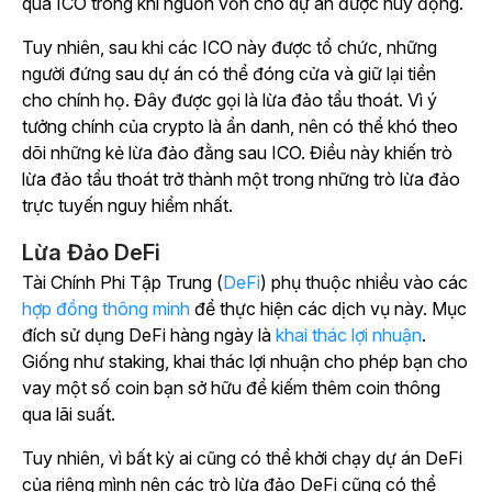
qua ICO trong khi nguồn vốn cho dự án được huy động.
Tuy nhiên, sau khi các ICO này được tổ chức, những
người đứng sau dự án có thể đóng cửa và giữ lại tiền
cho chính họ. Đây được gọi là lừa đảo tẩu thoát. Vì ý
tưởng chính của crypto là ẩn danh, nên có thể khó theo
dõi những kẻ lừa đảo đằng sau ICO. Điều này khiến trò
lừa đảo tẩu thoát trở thành một trong những trò lừa đảo
trực tuyến nguy hiểm nhất.
Lừa Đảo DeFi
Tài Chính Phi Tập Trung (
DeFi
) phụ thuộc nhiều vào các
hợp đồng thông minh
để thực hiện các dịch vụ này. Mục
đích sử dụng DeFi hàng ngày là
khai thác lợi nhuận
.
Giống như staking, khai thác lợi nhuận cho phép bạn cho
vay một số coin bạn sở hữu để kiếm thêm coin thông
qua lãi suất.
Tuy nhiên, vì bất kỳ ai cũng có thể khởi chạy dự án DeFi
của riêng mình nên các trò lừa đảo DeFi cũng có thể