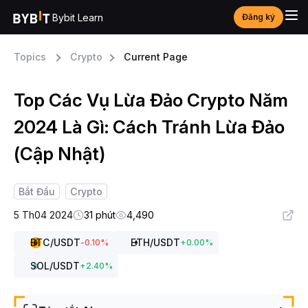
Bybit Learn
Đăng ký
Topics
Crypto
Current Page
Top Các Vụ Lừa Đảo Crypto Năm
2024 Là Gì: Cách Tránh Lừa Đảo
(Cập Nhật)
Bắt Đầu
Crypto
5 Th04 2024
31 phút
4,490
BTC
/USDT
ETH
/USDT
-0.10
%
+
0.00
%
SOL
/USDT
+
2.40
%