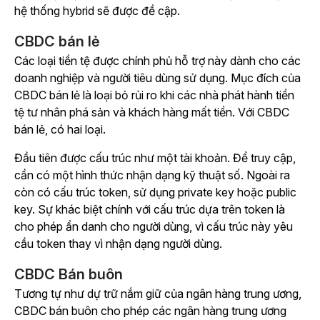
hệ thống hybrid sẽ được đề cập.
CBDC bán lẻ
Các loại tiền tệ được chính phủ hỗ trợ này dành cho các
doanh nghiệp và người tiêu dùng sử dụng. Mục đích của
CBDC bán lẻ là loại bỏ rủi ro khi các nhà phát hành tiền
tệ tư nhân phá sản và khách hàng mất tiền. Với CBDC
bán lẻ, có hai loại.
Đầu tiên được cấu trúc như một tài khoản. Để truy cập,
cần có một hình thức nhận dạng kỹ thuật số. Ngoài ra
còn có cấu trúc token, sử dụng private key hoặc public
key. Sự khác biệt chính với cấu trúc dựa trên token là
cho phép ẩn danh cho người dùng, vì cấu trúc này yêu
cầu token thay vì nhận dạng người dùng.
CBDC Bán buôn
Tương tự như dự trữ nắm giữ của ngân hàng trung ương,
CBDC bán buôn cho phép các ngân hàng trung ương