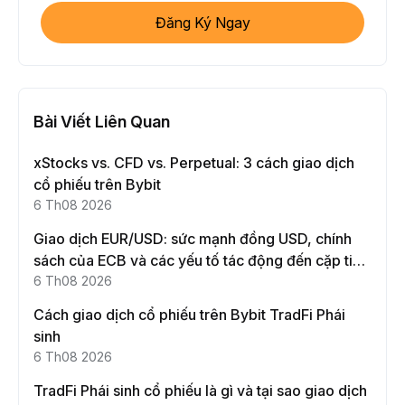
Đăng Ký Ngay
Bài Viết Liên Quan
xStocks vs. CFD vs. Perpetual: 3 cách giao dịch
cổ phiếu trên Bybit
6 Th08 2026
Giao dịch EUR/USD: sức mạnh đồng USD, chính
sách của ECB và các yếu tố tác động đến cặp tiền
này
6 Th08 2026
Cách giao dịch cổ phiếu trên Bybit TradFi Phái
sinh
6 Th08 2026
TradFi Phái sinh cổ phiếu là gì và tại sao giao dịch