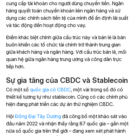
cung cấp tài khoản cho người dùng chuyển tiền. Ngân
hàng quyết toán chuyển khoản liên ngân hàng và sử
dụng các chính sách tiền tệ của mình để ấn định lãi suất
và tác động đến hoạt động cho vay.
Điểm khác biệt chính giữa cấu trúc này và bán lẻ là bán
buôn khiến các tổ chức tài chính trở thành trung gian
giữa khách hàng và ngân hàng. Với cấu trúc bán lẻ, mối
quan hệ giữa ngân hàng trung ương và công dân trực
tiếp hơn.
Sự gia tăng của CBDC và Stablecoin
Có một số
quốc gia có CBDC
, một vài trong số đó có
thiết kế tương tự như stablecoin. Cũng có các chính phủ
hiện đang phát triển các dự án thử nghiệm CBDC.
Hội
Đồng Đại Tây Dương
đã công bố một khảo sát vào
đầu năm 2022 và nhận thấy rằng 87 quốc gia – gần một
nửa số quốc gia trên thế giới – đang xem xét phát hành