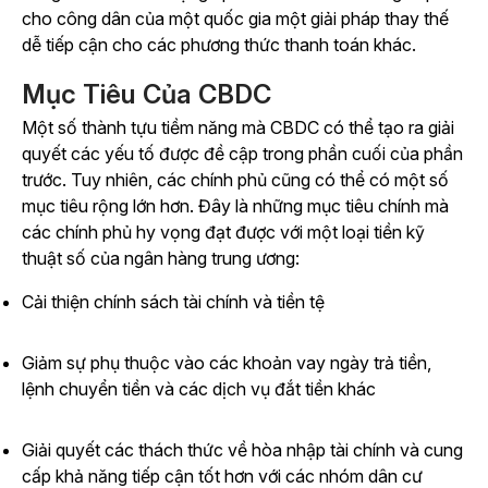
cho công dân của một quốc gia một giải pháp thay thế
dễ tiếp cận cho các phương thức thanh toán khác.
Mục Tiêu Của CBDC
Một số thành tựu tiềm năng mà CBDC có thể tạo ra giải
quyết các yếu tố được đề cập trong phần cuối của phần
trước. Tuy nhiên, các chính phủ cũng có thể có một số
mục tiêu rộng lớn hơn. Đây là những mục tiêu chính mà
các chính phủ hy vọng đạt được với một loại tiền kỹ
thuật số của ngân hàng trung ương:
Cải thiện chính sách tài chính và tiền tệ
Giảm sự phụ thuộc vào các khoản vay ngày trả tiền,
lệnh chuyển tiền và các dịch vụ đắt tiền khác
Giải quyết các thách thức về hòa nhập tài chính và cung
cấp khả năng tiếp cận tốt hơn với các nhóm dân cư