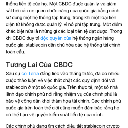
thống tiền tệ của họ. Một CBDC được quản lý và giám
sát bởi các cơ quan chức năng của quốc gia bằng cách
sử dụng một hệ thống tập trung, trong khi một loại tiền
điện tử không được quản lý, vì nó phi tập trung. Một điểm
khác biệt nữa là những gì các loại tiền tệ đạt được. Trong
khi CBDC duy trì
độc quyền của
hệ thống ngân hàng
quốc gia, stablecoin dân chủ hóa các hệ thống tài chính
toàn cầu.
Tương Lai Của CBDC
Sau sự
cố Terra
đáng tiếc vào tháng trước, đã có nhiều
cuộc thảo luận về việc thắt chặt các quy định đối với
stablecoin ở một số quốc gia. Trên thực tế, một số nhà
lãnh đạo chính phủ nói rằng nhiệm vụ của chính phủ là
bảo vệ công dân khỏi thảm họa tài chính. Các chính phủ
quốc gia trên toàn thế giới cũng muốn đảm bảo rằng họ
có thể bảo vệ quyền kiểm soát tiền tệ của mình.
Các chính phủ đang tìm cách điều tiết stablecoin crypto