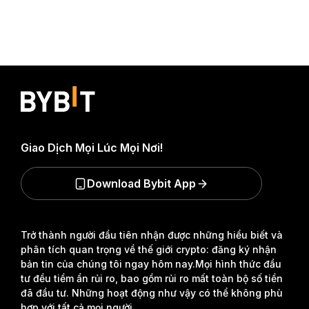
Giao Dịch Mọi Lúc Mọi Nơi!
Download Bybit App
Trở thành người đầu tiên nhận được những hiểu biết và
phân tích quan trọng về thế giới crypto: đăng ký nhận
bản tin của chúng tôi ngay hôm nay.
Mọi hình thức đầu
tư đều tiềm ẩn rủi ro, bao gồm rủi ro mất toàn bộ số tiền
đã đầu tư. Những hoạt động như vậy có thể không phù
hợp với tất cả mọi người.