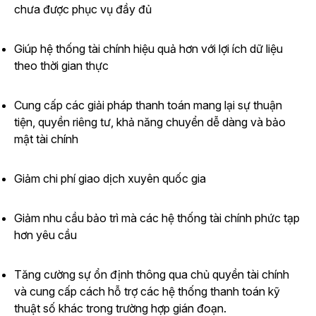
chưa được phục vụ đầy đủ
Giúp hệ thống tài chính hiệu quả hơn với lợi ích dữ liệu
theo thời gian thực
Cung cấp các giải pháp thanh toán mang lại sự thuận
tiện, quyền riêng tư, khả năng chuyển dễ dàng và bảo
mật tài chính
Giảm chi phí giao dịch xuyên quốc gia
Giảm nhu cầu bảo trì mà các hệ thống tài chính phức tạp
hơn yêu cầu
Tăng cường sự ổn định thông qua chủ quyền tài chính
và cung cấp cách hỗ trợ các hệ thống thanh toán kỹ
thuật số khác trong trường hợp gián đoạn.