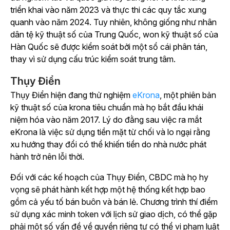
triển khai vào năm 2023 và thực thi các quy tắc xung
quanh vào năm 2024. Tuy nhiên, không giống như nhân
dân tệ kỹ thuật số của Trung Quốc, won kỹ thuật số của
Hàn Quốc sẽ được kiểm soát bởi một sổ cái phân tán,
thay vì sử dụng cấu trúc kiểm soát trung tâm.
Thụy Điển
Thụy Điển hiện đang thử nghiệm
eKrona
, một phiên bản
kỹ thuật số của krona tiêu chuẩn mà họ bắt đầu khái
niệm hóa vào năm 2017. Lý do đằng sau việc ra mắt
eKrona là việc sử dụng tiền mặt từ chối và lo ngại rằng
xu hướng thay đổi có thể khiến tiền do nhà nước phát
hành trở nên lỗi thời.
Đối với các kế hoạch của Thụy Điển, CBDC mà họ hy
vọng sẽ phát hành kết hợp một hệ thống kết hợp bao
gồm cả yếu tố bán buôn và bán lẻ. Chương trình thí điểm
sử dụng xác minh token với lịch sử giao dịch, có thể gặp
phải một số vấn đề về quyền riêng tư có thể vi phạm luật