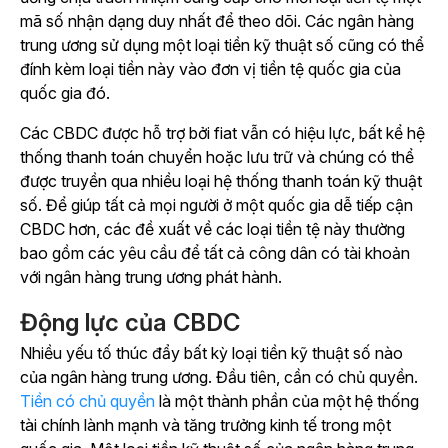
mã số nhận dạng duy nhất để theo dõi. Các ngân hàng
trung ương sử dụng một loại tiền kỹ thuật số cũng có thể
đính kèm loại tiền này vào đơn vị tiền tệ quốc gia của
quốc gia đó.
Các CBDC được hỗ trợ bởi fiat vẫn có hiệu lực, bất kể hệ
thống thanh toán chuyển hoặc lưu trữ và chúng có thể
được truyền qua nhiều loại hệ thống thanh toán kỹ thuật
số. Để giúp tất cả mọi người ở một quốc gia dễ tiếp cận
CBDC hơn, các đề xuất về các loại tiền tệ này thường
bao gồm các yêu cầu để tất cả công dân có tài khoản
với ngân hàng trung ương phát hành.
Động lực của CBDC
Nhiều yếu tố thúc đẩy bất kỳ loại tiền kỹ thuật số nào
của ngân hàng trung ương. Đầu tiên, cần có chủ quyền.
Tiền có chủ quyền
là một thành phần của một hệ thống
tài chính lành mạnh và tăng trưởng kinh tế trong một