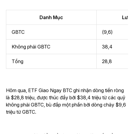
Danh Mục
Lưu l
GBTC
(9,6)
Không phải GBTC
38,4
Tổng
28,8
Hôm qua, ETF Giao Ngay BTC ghi nhận dòng tiền ròng
là $28,8 triệu, được thúc đẩy bởi $38,4 triệu từ các quỹ
không phải GBTC, bù đắp một phần bởi dòng chảy $9,6
triệu từ GBTC.