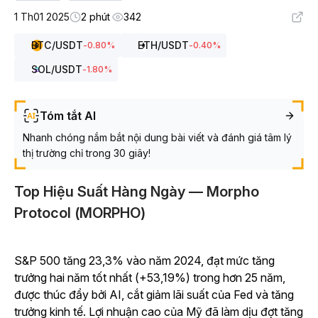
1 Th01 2025
2 phút
342
BTC
/USDT
ETH
/USDT
-0.80
%
-0.40
%
SOL
/USDT
-1.80
%
Tóm tắt AI
Nhanh chóng nắm bắt nội dung bài viết và đánh giá tâm lý
thị trường chỉ trong 30 giây!
Top Hiệu Suất Hàng Ngày — Morpho
Protocol (MORPHO)
S&P 500 tăng 23,3% vào năm 2024, đạt mức tăng
trưởng hai năm tốt nhất (+53,19%) trong hơn 25 năm,
được thúc đẩy bởi AI, cắt giảm lãi suất của Fed và tăng
trưởng kinh tế. Lợi nhuận cao của Mỹ đã làm dịu đợt tăng