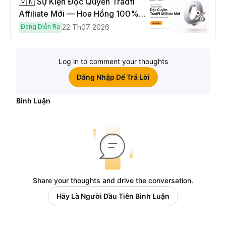
🇻🇳 Sự Kiện Độc Quyền Tradfi
Affiliate Mới — Hoa Hồng 100% &
Hoàn Phí Qua Đêm
Đang Diễn Ra
22 Th07 2026
Log in to comment your thoughts
Đăng Nhập Để Trả Lời
Bình Luận
Share your thoughts and drive the conversation.
Hãy Là Người Đầu Tiên Bình Luận