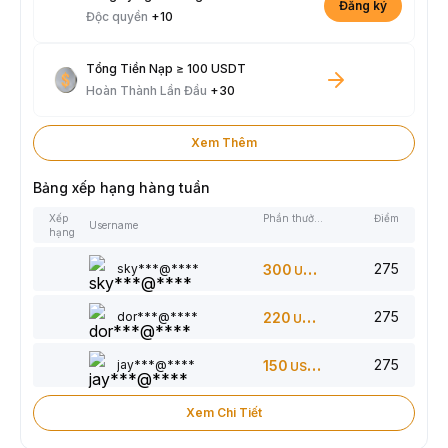
Đăng ký
Độc quyền
+10
Tổng Tiền Nạp ≥ 100 USDT
Hoàn Thành Lần Đầu
+30
Xem Thêm
Bảng xếp hạng hàng tuần
Xếp
Phần thưởng
Điểm
Username
hạng
275
sky***@****
300
USDT
275
dor***@****
220
USDT
275
jay***@****
150
USDT
Xem Chi Tiết