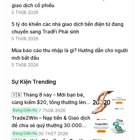
giao dịch cổ phiếu
5 Th08 2026
5 lý do khiến các nhà giao dịch tiền điện tử đang
chuyển sang TradFi Phái sinh
5 Th08 2026
Mùa báo cáo thu nhập là gì? Hướng dẫn cho người
mới bắt đầu
5 Th08 2026
Sự Kiện Trending
🇻🇳 Tháng 8 này – Mời bạn bè,
cùng kiếm $20, tổng thưởng lên
đến $1,000
Đang Diễn Ra
7 Th08 2026
Trade2Win – Nạp tiền & Giao dịch
để chia sẻ quỹ thưởng 30.000
USDT
Đang Diễn Ra
30 Th07 2026