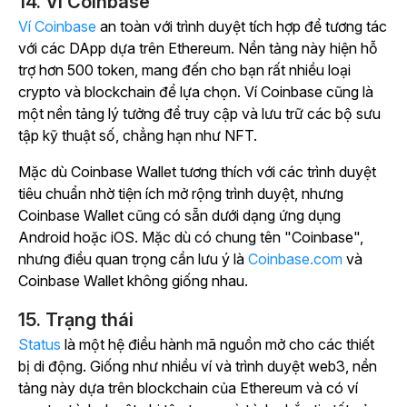
14. Ví Coinbase
Ví Coinbase
an toàn với trình duyệt tích hợp để tương tác
với các DApp dựa trên Ethereum. Nền tảng này hiện hỗ
trợ hơn 500 token, mang đến cho bạn rất nhiều loại
crypto và blockchain để lựa chọn. Ví Coinbase cũng là
một nền tảng lý tưởng để truy cập và lưu trữ các bộ sưu
tập kỹ thuật số, chẳng hạn như NFT.
Mặc dù Coinbase Wallet tương thích với các trình duyệt
tiêu chuẩn nhờ tiện ích mở rộng trình duyệt, nhưng
Coinbase Wallet cũng có sẵn dưới dạng ứng dụng
Android hoặc iOS. Mặc dù có chung tên "Coinbase",
nhưng điều quan trọng cần lưu ý là
Coinbase.com
và
Coinbase Wallet không giống nhau.
15. Trạng thái
Status
là một hệ điều hành mã nguồn mở cho các thiết
bị di động. Giống như nhiều ví và trình duyệt web3, nền
tảng này dựa trên blockchain của Ethereum và có ví