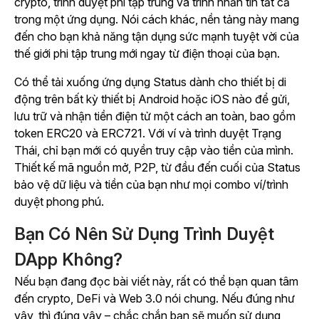
crypto, trình duyệt phi tập trung và trình nhắn tin tất cả
trong một ứng dụng. Nói cách khác, nền tảng này mang
đến cho bạn khả năng tận dụng sức mạnh tuyệt vời của
thế giới phi tập trung mới ngay từ điện thoại của bạn.
Có thể tải xuống ứng dụng Status dành cho thiết bị di
động trên bất kỳ thiết bị Android hoặc iOS nào để gửi,
lưu trữ và nhận tiền điện tử một cách an toàn, bao gồm
token ERC20 và ERC721. Với ví và trình duyệt Trạng
Thái, chỉ bạn mới có quyền truy cập vào tiền của mình.
Thiết kế mã nguồn mở, P2P, từ đầu đến cuối của Status
bảo vệ dữ liệu và tiền của bạn như mọi combo ví/trình
duyệt phong phú.
Bạn Có Nên Sử Dụng Trình Duyệt
DApp Không?
Nếu bạn đang đọc bài viết này, rất có thể bạn quan tâm
đến crypto, DeFi và Web 3.0 nói chung. Nếu đúng như
vậy, thì đúng vậy – chắc chắn bạn sẽ muốn sử dụng