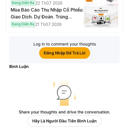
Hoàn Phí Qua Đêm
Đang Diễn Ra
22 Th07 2026
Mùa Báo Cáo Thu Nhập Cổ Phiếu:
Giao Dịch. Dự Đoán. Trúng
Cybertruck!
Đang Diễn Ra
21 Th07 2026
Log in to comment your thoughts
Đăng Nhập Để Trả Lời
Bình Luận
Share your thoughts and drive the conversation.
Hãy Là Người Đầu Tiên Bình Luận