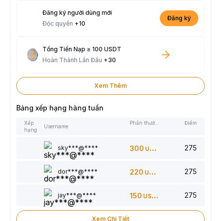
Đăng ký người dùng mới
Đăng ký
Độc quyền
+10
Tổng Tiền Nạp ≥ 100 USDT
Hoàn Thành Lần Đầu
+30
Xem Thêm
Bảng xếp hạng hàng tuần
Xếp
Phần thưởng
Điểm
Username
hạng
275
sky***@****
300
USDT
275
dor***@****
220
USDT
275
jay***@****
150
USDT
Xem Chi Tiết