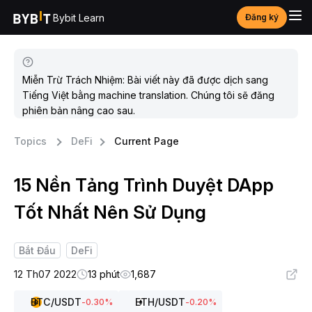
Bybit Learn
Đăng ký
Miễn Trừ Trách Nhiệm: Bài viết này đã được dịch sang
Tiếng Việt bằng machine translation. Chúng tôi sẽ đăng
phiên bản nâng cao sau.
Topics
DeFi
Current Page
15 Nền Tảng Trình Duyệt DApp
Tốt Nhất Nên Sử Dụng
Bắt Đầu
DeFi
12 Th07 2022
13 phút
1,687
BTC
/USDT
ETH
/USDT
-0.30
%
-0.20
%