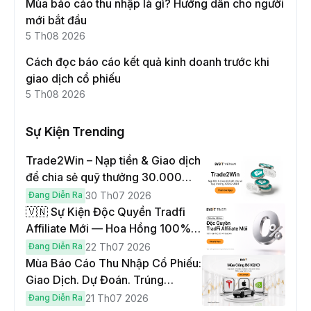
Mùa báo cáo thu nhập là gì? Hướng dẫn cho người
mới bắt đầu
5 Th08 2026
Cách đọc báo cáo kết quả kinh doanh trước khi
giao dịch cổ phiếu
5 Th08 2026
Sự Kiện Trending
Trade2Win – Nạp tiền & Giao dịch
để chia sẻ quỹ thưởng 30.000
USDT
Đang Diễn Ra
30 Th07 2026
🇻🇳 Sự Kiện Độc Quyền Tradfi
Affiliate Mới — Hoa Hồng 100% &
Hoàn Phí Qua Đêm
Đang Diễn Ra
22 Th07 2026
Mùa Báo Cáo Thu Nhập Cổ Phiếu:
Giao Dịch. Dự Đoán. Trúng
Cybertruck!
Đang Diễn Ra
21 Th07 2026