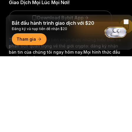
Giao Dịch Mọi Lúc Mọi Nơi!
Download Bybit App
Bắt đầu hành trình giao dịch với $20
Đọc Trên Bybit App
Đăng ký và nạp tiền để nhận $20
Tham gia
Trở thành người đầu tiên nhận được những hiểu biết và
phân tích quan trọng về thế giới crypto: đăng ký nhận
bản tin của chúng tôi ngay hôm nay.
Mọi hình thức đầu
tư đều tiềm ẩn rủi ro, bao gồm rủi ro mất toàn bộ số tiền
Tóm tắt chi tiết
đã đầu tư. Những hoạt động như vậy có thể không phù
hợp với tất cả mọi người.
Đăng Ký
Theo dõi chúng tôi