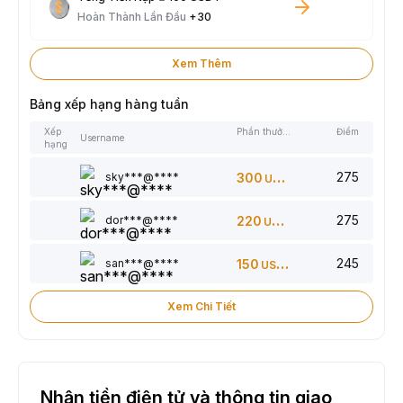
Hoàn Thành Lần Đầu
+30
Xem Thêm
Bảng xếp hạng hàng tuần
Xếp
Phần thưởng
Điểm
Username
hạng
275
sky***@****
300
USDT
275
dor***@****
220
USDT
245
san***@****
150
USDT
Xem Chi Tiết
Nhận tiền điện tử và thông tin giao