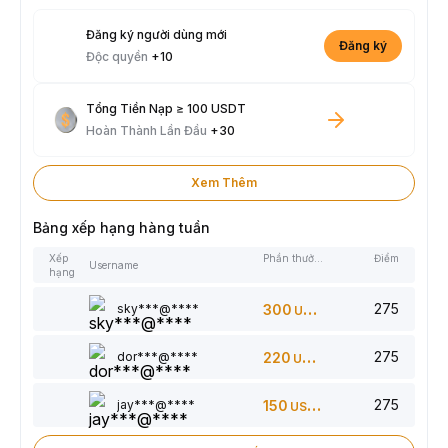
Đăng ký người dùng mới
Đăng ký
Độc quyền
+10
Tổng Tiền Nạp ≥ 100 USDT
Hoàn Thành Lần Đầu
+30
Xem Thêm
Bảng xếp hạng hàng tuần
Xếp
Phần thưởng
Điểm
Username
hạng
275
sky***@****
300
USDT
275
dor***@****
220
USDT
275
jay***@****
150
USDT