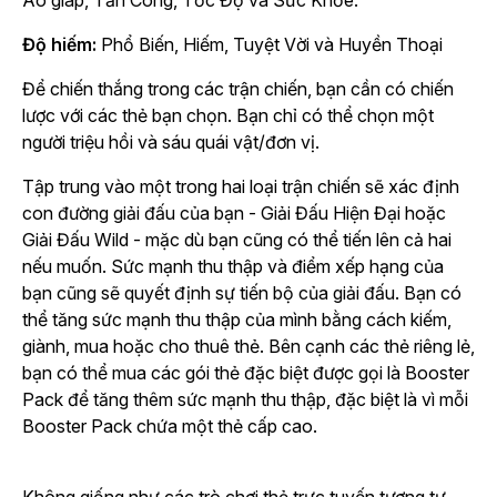
Áo giáp, Tấn Công, Tốc Độ và Sức Khỏe.
Độ hiếm:
Phổ Biến, Hiếm, Tuyệt Vời và Huyền Thoại
Để chiến thắng trong các trận chiến, bạn cần có chiến
lược với các thẻ bạn chọn. Bạn chỉ có thể chọn một
người triệu hồi và sáu quái vật/đơn vị.
Tập trung vào một trong hai loại trận chiến sẽ xác định
con đường giải đấu của bạn - Giải Đấu Hiện Đại hoặc
Giải Đấu Wild - mặc dù bạn cũng có thể tiến lên cả hai
nếu muốn. Sức mạnh thu thập và điểm xếp hạng của
bạn cũng sẽ quyết định sự tiến bộ của giải đấu. Bạn có
thể tăng sức mạnh thu thập của mình bằng cách kiếm,
giành, mua hoặc cho thuê thẻ. Bên cạnh các thẻ riêng lẻ,
bạn có thể mua các gói thẻ đặc biệt được gọi là Booster
Pack để tăng thêm sức mạnh thu thập, đặc biệt là vì mỗi
Booster Pack chứa một thẻ cấp cao.