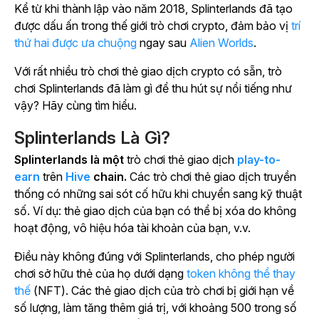
Kể từ khi thành lập vào năm 2018,
Splinterlands
đã tạo
được dấu ấn trong thế giới trò chơi crypto, đảm bảo vị
trí
thứ hai được ưa chuộng
ngay sau
Alien Worlds
.
Với rất nhiều trò chơi thẻ giao dịch crypto có sẵn, trò
chơi
Splinterlands
đã làm gì để thu hút sự nổi tiếng như
vậy? Hãy cùng tìm hiểu.
Splinterlands Là Gì?
Splinterlands
là một
trò chơi thẻ giao dịch
play-to-
earn
trên
Hive
chain.
Các trò chơi thẻ giao dịch truyền
thống có những sai sót cố hữu khi chuyển sang kỹ thuật
số. Ví dụ: thẻ giao dịch của bạn có thể bị xóa do không
hoạt động, vô hiệu hóa tài khoản của bạn, v.v.
Điều này không đúng với
Splinterlands
, cho phép người
chơi sở hữu thẻ của họ dưới dạng
token không thể thay
thế
(NFT). Các thẻ giao dịch của trò chơi bị giới hạn về
số lượng, làm tăng thêm giá trị, với khoảng 500 trong số