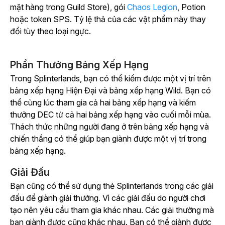
mặt hàng trong Guild Store), gói
Chaos Legion
, Potion
hoặc token SPS. Tỷ lệ thả của các vật phẩm này thay
đổi tùy theo loại ngực.
Phần Thưởng Bảng Xếp Hạng
Trong
Splinterlands
, bạn có thể kiếm được một vị trí trên
bảng xếp hạng Hiện Đại và bảng xếp hạng Wild. Bạn có
thể cùng lúc tham gia cả hai bảng xếp hạng và kiếm
thưởng DEC từ cả hai bảng xếp hạng vào cuối mỗi mùa.
Thách thức những người đang ở trên bảng xếp hạng và
chiến thắng có thể giúp bạn giành được một vị trí trong
bảng xếp hạng.
Giải Đấu
Bạn cũng có thể sử dụng thẻ
Splinterlands
trong các giải
đấu để giành giải thưởng. Vì các giải đấu do người chơi
tạo nên yêu cầu tham gia khác nhau. Các giải thưởng mà
bạn giành được cũng khác nhau. Bạn có thể giành được