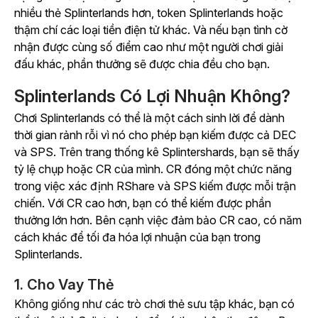
nhiều thẻ
Splinterlands
hơn, token
Splinterlands
hoặc
thậm chí các loại tiền điện tử khác. Và nếu bạn tình cờ
nhận được cùng số điểm cao như một người chơi giải
đấu khác, phần thưởng sẽ được chia đều cho bạn.
Splinterlands Có Lợi Nhuận Không?
Chơi
Splinterlands
có thể là một cách sinh lời để dành
thời gian rảnh rỗi vì nó cho phép bạn kiếm được cả DEC
và SPS. Trên trang thống kê Splintershards, bạn sẽ thấy
tỷ lệ chụp hoặc CR của mình. CR đóng một chức năng
trong việc xác định RShare và SPS kiếm được mỗi trận
chiến. Với CR cao hơn, bạn có thể kiếm được phần
thưởng lớn hơn. Bên cạnh việc đảm bảo CR cao, có năm
cách khác để tối đa hóa lợi nhuận của bạn trong
Splinterlands
.
1. Cho Vay Thẻ
Không giống như các trò chơi thẻ sưu tập khác, bạn có