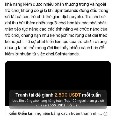
khả năng kiếm được nhiều phần thưởng trong và ngoài
trò chơi, không có gì lạ khi Splinterlands đứng đầu trong
số tất cả các trò chơi thẻ giao dịch crypto. Trò chơi sẽ
chỉ thu hút thêm nhiều người chơi hơn khi các nhà phát
triển tiếp tục nâng cao các tính năng và chức năng của
trò chơi, chẳng hạn như kế hoạch mở rộng đất đai theo
kế hoạch. Từ sự phát triển liên tục của trò chơi, rõ ràng
chúng ta có thể mong đợi tìm thấy nhiều cách hơn để
kiếm lợi nhuận từ việc chơi
Splinterlands
.
Tranh tài để giành
2.500
USDT
mỗi tuần
Leo lên bảng xếp hạng hàng tuần! Top 100 người tham gia sẽ
chia sẻ 2.500 USDT mỗi tuần.
Kiếm Điểm kinh nghiệm bằng cách hoàn thành nhiệm vụ