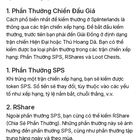
1. Phần Thưởng Chiến Đấu Giá
Cách phổ biến nhất để kiếm thưởng ở
Splinterlands
là
thông qua các trận chiến xếp hạng. Để bắt đầu kiếm
thưởng, trước tiên bạn phải đến Giải Đồng ở định dạng
trận chiến Hiện Đại hoặc Thú Hoang Dã. Bạn có thể
kiếm được ba loại phần thưởng trong các trận chiến xếp
hạng: Phần Thưởng SPS, RShares và Loot Chests.
1. Phần Thưởng SPS
Khi trúng một trận chiến xếp hạng, bạn sẽ kiếm được
token SPS. Số tiền sẽ thay đổi, tùy thuộc vào các yếu
tố như xếp hạng, tỷ lệ nắm bắt, chuỗi thắng, v.v.
2. RShare
Ngoài phần thưởng SPS, bạn cũng có thể kiếm RShare
(Chia Sẻ Phần Thưởng). Những phần thưởng này sẽ ảnh
hưởng đến phần thưởng SPS, cũng như phần thưởng tập
trung hàng ngày và theo mùa.