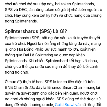
chơi trò chơi thẻ sưu tập này, hai token
Splinterlands
,
SPS và DEC, là những token có giá trị nhất bên ngoài trò
chơi. Hãy cùng xem xét kỹ hơn và chức năng của chúng
trong
Splinterlands
.
Splintershards (SPS) Là Gì?
Splintershards (SPS) bắt nguồn sâu xa từ truyền thuyết
của trò chơi. Người ta nói rằng những tảng đá này, mang
lại cho Hội Đồng Pháp Sư sức mạnh to lớn, xuất hiện
thông qua Đại Lễ Splintering và được nạp khắp
Splinterlands
. Khi nhiều Splintershard kết hợp với nhau,
chúng có thể tạo ra đủ sức mạnh để thay đổi bối cảnh
trong trò chơi.
Ở mức độ thực tế hơn, SPS là token tiền điện tử trên
BNB Chain (trước đây là Binance Smart Chain) mang lại
quyền ra quyết định cho các bên liên quan, người chơi
trò chơi và những người khác. SPS cũng có thể được sử
dụng để nhận thưởng oracle,
Guild Brawl và
mở rộng đất