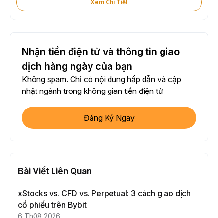
Xem Chi Tiết
Nhận tiền điện tử và thông tin giao
dịch hàng ngày của bạn
Không spam. Chỉ có nội dung hấp dẫn và cập
nhật ngành trong không gian tiền điện tử
Đăng Ký Ngay
Bài Viết Liên Quan
xStocks vs. CFD vs. Perpetual: 3 cách giao dịch
cổ phiếu trên Bybit
6 Th08 2026