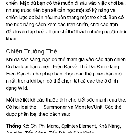
chiến. Mặc dù bạn có thể muốn đi sâu vào việc chơi bài,
nhưng trước tiên bạn sẽ cần học một số kỹ năng và
chiến lược cơ bản nếu muốn thắng một trò chơi. Bạn có
thể học bằng cách xem các trận chiến, chơi các trận
đấu luyện tập hoặc thậm chí thử thách những người chơi
khác.
Chiến Trường Thẻ
Khi đã sẵn sàng, bạn có thể tham gia vào các trận chiến.
Có hai loại trận chiến: Hiện Đại và Thú Dã. Định dạng
Hiện Đại chỉ cho phép bạn chọn các thẻ phiên bản mới
nhất, trong khi bạn có thể chọn tất cả các thẻ ở định
dạng Wild.
Mỗi thẻ liệt kê các thuộc tính cho biết sức mạnh của thẻ.
Có hai loại thẻ — Summoner và Monster/Unit. Các thẻ
được phân loại theo cách sau:
Thống Kê:
Chi Phí Mana, Splinter/Element, Khả Năng,