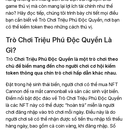
game thú vị mà còn mang lại lợi ích tài chính như thế
nào? Hãy đọc tiếp, chúng tôi trình bày chi tiết mọi điều
bạn cần biết về
Trò Chơi Triệu Phú Độc Quyền
, nơi bạn
có thể kiếm token theo những cách thú vị.
Trò Chơi Triệu Phú Độc Quyền Là
Gì?
Trò
Chơi Triệu Phú Độc Quyền
là một trò chơi theo
chủ đề biển mang đến cho người chơi cơ hội kiếm
token thông qua chín trò chơi hấp dẫn khác nhau.
Đặt trong hệ sinh thái biển, người chơi có thể mua NFT
Cannon để ra mắt cannonball và săn các sinh vật biển.
Điểm nổi bật độc đáo về
Trò Chơi Triệu Phú Độc Quyền
là các NFT này có thể được “hoàn trả” miễn là người
chơi đăng nhập vào trò chơi mỗi ngày. Điều này là do
người chơi sẽ có thể nhận được số tiền thu nhập tối thiểu
hàng ngày, bao gồm cả coin vàng, khi đăng nhập. Số