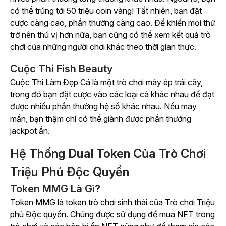
có thể trúng tới 50 triệu coin vàng! Tất nhiên, bạn đặt
cược càng cao, phần thưởng càng cao. Để khiến mọi thứ
trở nên thú vị hơn nữa, bạn cũng có thể xem kết quả trò
chơi của những người chơi khác theo thời gian thực.
Cuộc Thi Fish Beauty
Cuộc Thi Làm Đẹp Cá
là một trò chơi máy ép trái cây,
trong đó bạn đặt cược vào các loại cá khác nhau để đạt
được nhiều phần thưởng hệ số khác nhau. Nếu may
mắn, bạn thậm chí có thể giành được phần thưởng
jackpot ẩn.
Hệ Thống Dual Token Của Trò Chơi
Triệu Phú Độc Quyền
Token MMG Là Gì?
Token MMG là token trò chơi sinh thái của Trò
chơi Triệu
phú Độc quyền
. Chúng được sử dụng để mua NFT trong