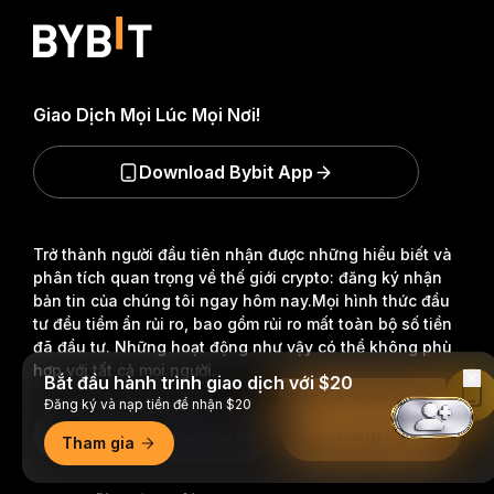
Giao Dịch Mọi Lúc Mọi Nơi!
Download Bybit App
Trở thành người đầu tiên nhận được những hiểu biết và
phân tích quan trọng về thế giới crypto: đăng ký nhận
bản tin của chúng tôi ngay hôm nay.
Mọi hình thức đầu
tư đều tiềm ẩn rủi ro, bao gồm rủi ro mất toàn bộ số tiền
đã đầu tư. Những hoạt động như vậy có thể không phù
hợp với tất cả mọi người.
Bắt đầu hành trình giao dịch với $20
Đọc Trên Bybit App
Đăng ký và nạp tiền để nhận $20
Đăng Ký
Tham gia