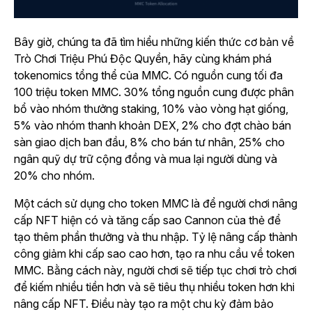
Bây giờ, chúng ta đã tìm hiểu những kiến thức cơ bản về
Trò Chơi Triệu Phú Độc Quyền,
hãy cùng khám phá
tokenomics tổng thể của MMC. Có nguồn cung tối đa
100 triệu token MMC. 30% tổng nguồn cung được phân
bổ vào nhóm thưởng staking, 10% vào vòng hạt giống,
5% vào nhóm thanh khoản DEX, 2% cho đợt chào bán
sàn giao dịch ban đầu, 8% cho bán tư nhân, 25% cho
ngân quỹ dự trữ cộng đồng và mua lại người dùng và
20% cho nhóm.
Một cách sử dụng cho token MMC là để người chơi nâng
cấp NFT hiện có và tăng cấp sao Cannon của thẻ để
tạo thêm phần thưởng và thu nhập. Tỷ lệ nâng cấp thành
công giảm khi cấp sao cao hơn, tạo ra nhu cầu về token
MMC. Bằng cách này, người chơi sẽ tiếp tục chơi trò chơi
để kiếm nhiều tiền hơn và sẽ tiêu thụ nhiều token hơn khi
nâng cấp NFT. Điều này tạo ra một chu kỳ đảm bảo