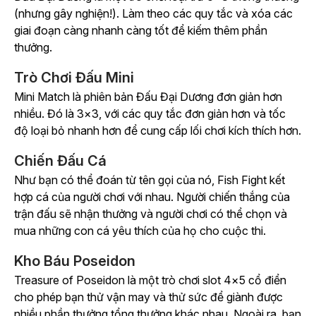
(nhưng gây nghiện!). Làm theo các quy tắc và xóa các
giai đoạn càng nhanh càng tốt để kiếm thêm phần
thưởng.
Trò Chơi Đấu Mini
Mini Match
là phiên bản
Đấu Đại Dương
đơn giản hơn
nhiều. Đó là 3×3, với các quy tắc đơn giản hơn và tốc
độ loại bỏ nhanh hơn để cung cấp lối chơi kích thích hơn.
Chiến Đấu Cá
Như bạn có thể đoán từ tên gọi của nó,
Fish Fight
kết
hợp cá của người chơi với nhau. Người chiến thắng của
trận đấu sẽ nhận thưởng và người chơi có thể chọn và
mua những con cá yêu thích của họ cho cuộc thi.
Kho Báu Poseidon
Treasure of Poseidon
là một trò chơi slot 4×5 cổ điển
cho phép bạn thử vận may và thử sức để giành được
nhiều phần thưởng tổng thưởng khác nhau. Ngoài ra, bạn