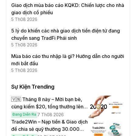
Giao dịch mùa báo cáo KQKD: Chiến lược cho nhà
giao dịch cổ phiếu
5 Th08 2026
5 lý do khiến các nhà giao dịch tiền điện tử đang
chuyển sang TradFi Phái sinh
5 Th08 2026
Mùa báo cáo thu nhập là gì? Hướng dẫn cho người
mới bắt đầu
5 Th08 2026
Sự Kiện Trending
🇻🇳 Tháng 8 này – Mời bạn bè,
cùng kiếm $20, tổng thưởng lên
đến $1,000
Đang Diễn Ra
7 Th08 2026
Trade2Win – Nạp tiền & Giao dịch
để chia sẻ quỹ thưởng 30.000