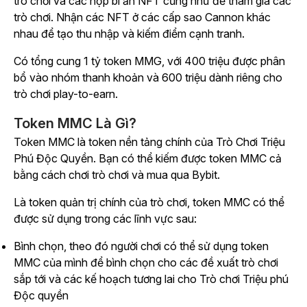
trò chơi và các hộp bí ẩn NFT cũng như để tham gia các
trò chơi. Nhận các NFT ở các cấp sao Cannon khác
nhau để tạo thu nhập và kiếm điểm cạnh tranh.
Có tổng cung 1 tỷ token MMG, với 400 triệu được phân
bổ vào nhóm thanh khoản và 600 triệu dành riêng cho
trò chơi play-to-earn.
Token MMC Là Gì?
Token MMC là token nền tảng chính của Trò
Chơi Triệu
Phú Độc Quyền
. Bạn có thể kiếm được token MMC cả
bằng cách chơi trò chơi và mua qua Bybit.
Là token quản trị chính của trò chơi, token MMC có thể
được sử dụng trong các lĩnh vực sau:
Bình chọn, theo đó người chơi có thể sử dụng token
MMC của mình để bình chọn cho các đề xuất trò chơi
sắp tới và các kế hoạch tương lai cho
Trò chơi Triệu phú
Độc quyền