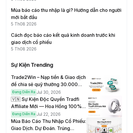
Mùa báo cáo thu nhập là gì? Hướng dẫn cho người
mới bắt đầu
5 Th08 2026
Cách đọc báo cáo kết quả kinh doanh trước khi
giao dịch cổ phiếu
5 Th08 2026
Sự Kiện Trending
Trade2Win – Nạp tiền & Giao dịch
để chia sẻ quỹ thưởng 30.000
USDT
Đang Diễn Ra
Jul 30, 2026
🇻🇳 Sự Kiện Độc Quyền Tradfi
Affiliate Mới — Hoa Hồng 100% &
Hoàn Phí Qua Đêm
Đang Diễn Ra
Jul 22, 2026
Mùa Báo Cáo Thu Nhập Cổ Phiếu:
Giao Dịch. Dự Đoán. Trúng