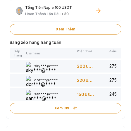
Tổng Tiền Nạp ≥ 100 USDT
Hoàn Thành Lần Đầu
+30
Xem Thêm
Bảng xếp hạng hàng tuần
Xếp
Phần thưởng
Điểm
Username
hạng
275
sky***@****
300
USDT
275
dor***@****
220
USDT
245
san***@****
150
USDT
Xem Chi Tiết