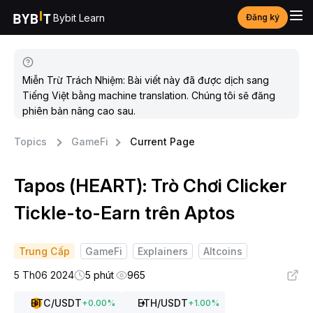
Bybit Learn
Đăng ký
Miễn Trừ Trách Nhiệm: Bài viết này đã được dịch sang
Tiếng Việt bằng machine translation. Chúng tôi sẽ đăng
phiên bản nâng cao sau.
Topics
GameFi
Current Page
Tapos (HEART): Trò Chơi Clicker
Tickle-to-Earn trên Aptos
Trung Cấp
GameFi
Explainers
Altcoins
5 Th06 2024
5 phút
965
BTC
/USDT
ETH
/USDT
+
0.00
%
+
1.00
%