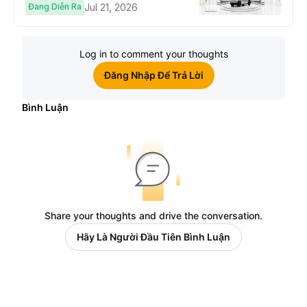
Cybertruck!
Đang Diễn Ra
Jul 21, 2026
Log in to comment your thoughts
Đăng Nhập Để Trả Lời
Bình Luận
Share your thoughts and drive the conversation.
Hãy Là Người Đầu Tiên Bình Luận