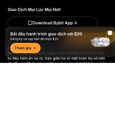
Giao Dịch Mọi Lúc Mọi Nơi!
Download Bybit App
Bắt đầu hành trình giao dịch với $20
Đọc Trên Bybit App
Đăng ký và nạp tiền để nhận $20
Trở thành người đầu tiên nhận được những hiểu biết và
phân tích quan trọng về thế giới crypto: đăng ký nhận
Tham gia
bản tin của chúng tôi ngay hôm nay.
Mọi hình thức đầu
tư đều tiềm ẩn rủi ro, bao gồm rủi ro mất toàn bộ số tiền
đã đầu tư. Những hoạt động như vậy có thể không phù
hợp với tất cả mọi người.
Tóm tắt chi tiết
Đăng Ký
Theo dõi chúng tôi