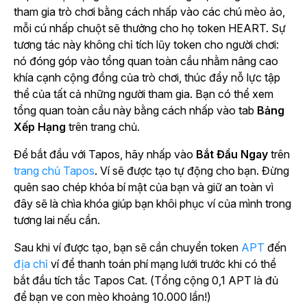
tham gia trò chơi bằng cách nhấp vào các chú mèo ảo,
mỗi cú nhấp chuột sẽ thưởng cho họ token HEART. Sự
tương tác này không chỉ tích lũy token cho người chơi:
nó đóng góp vào tổng quan toàn cầu nhằm nâng cao
khía cạnh cộng đồng của trò chơi, thúc đẩy nỗ lực tập
thể của tất cả những người tham gia. Bạn có thể xem
tổng quan toàn cầu này bằng cách nhấp vào
tab
Bảng
Xếp Hạng
trên trang chủ.
Để bắt đầu với
Tapos
, hãy nhấp vào
Bắt Đầu Ngay
trên
trang chủ Tapos
.
Ví sẽ được tạo tự động cho bạn. Đừng
quên sao chép khóa bí mật của bạn và giữ an toàn vì
đây sẽ là chìa khóa giúp bạn khôi phục ví của mình trong
tương lai nếu cần.
Sau khi ví được tạo, bạn sẽ cần chuyển
token
APT
đến
địa chỉ
ví
để thanh toán phí mạng lưới trước khi có thể
bắt đầu tích tắc Tapos Cat. (Tổng cộng 0,1 APT là đủ
để bạn ve con mèo khoảng 10.000 lần!)