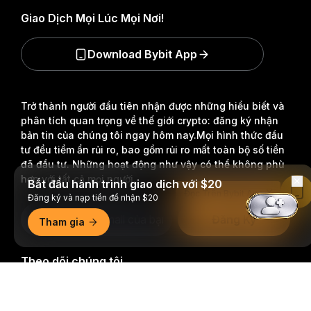
Giao Dịch Mọi Lúc Mọi Nơi!
Download Bybit App
Trở thành người đầu tiên nhận được những hiểu biết và
phân tích quan trọng về thế giới crypto: đăng ký nhận
bản tin của chúng tôi ngay hôm nay.
Mọi hình thức đầu
tư đều tiềm ẩn rủi ro, bao gồm rủi ro mất toàn bộ số tiền
đã đầu tư. Những hoạt động như vậy có thể không phù
hợp với tất cả mọi người.
Bắt đầu hành trình giao dịch với $20
Đọc Trên Bybit App
Đăng ký và nạp tiền để nhận $20
Đăng Ký
Tham gia
Theo dõi chúng tôi
Tóm tắt chi tiết