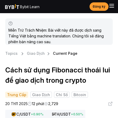
Bybit Learn
Đăng ký
Miễn Trừ Trách Nhiệm: Bài viết này đã được dịch sang
Tiếng Việt bằng machine translation. Chúng tôi sẽ đăng
phiên bản nâng cao sau.
Topics
Giao Dịch
Current Page
Cách sử dụng Fibonacci thoái lui
để giao dịch trong crypto
Trung Cấp
Giao Dịch
Chỉ Số
Bitcoin
20 Th11 2025
12 phút
2,729
BTC
/USDT
ETH
/USDT
+
0.90
%
+
0.50
%