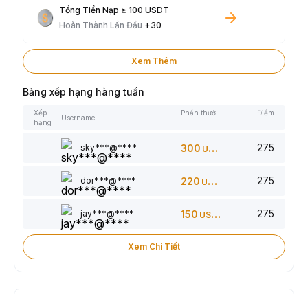
Tổng Tiền Nạp ≥ 100 USDT
Hoàn Thành Lần Đầu
+30
Xem Thêm
Bảng xếp hạng hàng tuần
Xếp
Phần thưởng
Điểm
Username
hạng
275
sky***@****
300
USDT
275
dor***@****
220
USDT
275
jay***@****
150
USDT
Xem Chi Tiết