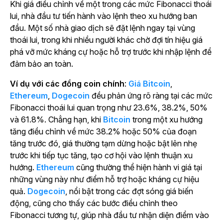
Khi giá điều chỉnh về một trong các mức Fibonacci thoái
lui, nhà đầu tư tiến hành vào lệnh theo xu hướng ban
đầu. Một số nhà giao dịch sẽ đặt lệnh ngay tại vùng
thoái lui, trong khi nhiều người khác chờ đợi tín hiệu giá
phá vỡ mức kháng cự hoặc hỗ trợ trước khi nhập lệnh để
đảm bảo an toàn.
Ví dụ với các đồng coin chính
:
Giá Bitcoin
,
Ethereum
,
Dogecoin
đều phản ứng rõ ràng tại các mức
Fibonacci thoái lui quan trọng như 23.6%, 38.2%, 50%
và 61.8%. Chẳng hạn, khi
Bitcoin
trong một xu hướng
tăng điều chỉnh về mức 38.2% hoặc 50% của đoạn
tăng trước đó, giá thường tạm dừng hoặc bật lên nhẹ
trước khi tiếp tục tăng, tạo cơ hội vào lệnh thuận xu
hướng.
Ethereum
cũng thường thể hiện hành vi giá tại
những vùng này như điểm hỗ trợ hoặc kháng cự hiệu
quả.
Dogecoin
, nổi bật trong các đợt sóng giá biến
động, cũng cho thấy các bước điều chỉnh theo
Fibonacci tương tự, giúp nhà đầu tư nhận diện điểm vào