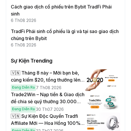
Cách giao dịch cổ phiếu trên Bybit TradFi Phái
sinh
6 Th08 2026
TradFi Phái sinh cổ phiếu là gì và tại sao giao dịch
chúng trên Bybit
6 Th08 2026
Sự Kiện Trending
🇻🇳 Tháng 8 này – Mời bạn bè,
cùng kiếm $20, tổng thưởng lên
đến $1,000
Đang Diễn Ra
7 Th08 2026
Trade2Win – Nạp tiền & Giao dịch
để chia sẻ quỹ thưởng 30.000
USDT
Đang Diễn Ra
30 Th07 2026
🇻🇳 Sự Kiện Độc Quyền Tradfi
Affiliate Mới — Hoa Hồng 100% &
Hoàn Phí Qua Đêm
Đang Diễn Ra
22 Th07 2026