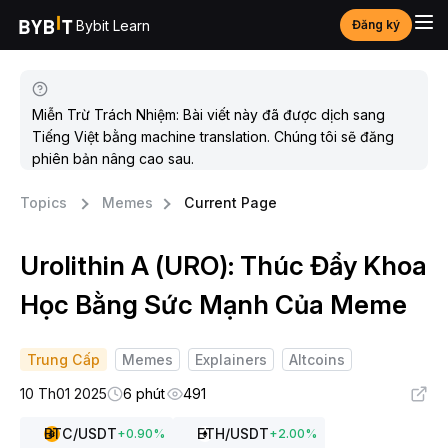
Bybit Learn
Đăng ký
Miễn Trừ Trách Nhiệm: Bài viết này đã được dịch sang
Tiếng Việt bằng machine translation. Chúng tôi sẽ đăng
phiên bản nâng cao sau.
Topics
Memes
Current Page
Urolithin A (URO): Thúc Đẩy Khoa
Học Bằng Sức Mạnh Của Meme
Trung Cấp
Memes
Explainers
Altcoins
10 Th01 2025
6 phút
491
BTC
/USDT
ETH
/USDT
+
0.90
%
+
2.00
%