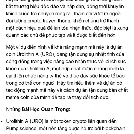
bắt thương hiệu độc đáo và hấp dẫn, đồng thời khuyến
khích cuộc trò chuyện rộng rãi, thậm chí vượt ra ngoài
đối tượng crypto truyền thống, khiến chúng trở thành
một cách hiệu quả để lan tỏa nhận thức, đặc biệt là xung
quanh các chủ đề phức tạp và ít được biết đến hơn.
Một ví dụ điển hình về khả năng mạnh mẽ này là dự án
coin Urolithin A (URO), đang tận dụng sự nhiệt tình của
cộng đồng trong việc nâng cao nhận thức về lợi ích sức
khỏe của Urolithin A, một hợp chất được chứng minh là
cải thiện chức năng ty thể và thúc đẩy sức khỏe tế bào
trong cơ thể con người. Hãy tìm hiểu thêm về dự án có
tác động mạnh mẽ này và cách dự án tận dụng bản chất
meme coin của mình để tạo ra thay đổi tích cực.
Những
Bài Học Quan Trọng
:
Urolithin A (URO) là một token crypto liên quan đến
Pump.science, một nền tảng được hỗ trợ bởi blockchain