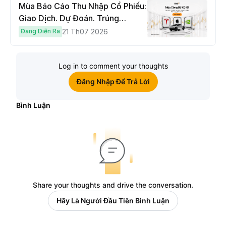
Mùa Báo Cáo Thu Nhập Cổ Phiếu:
Giao Dịch. Dự Đoán. Trúng
Cybertruck!
Đang Diễn Ra
21 Th07 2026
Log in to comment your thoughts
Đăng Nhập Để Trả Lời
Bình Luận
Share your thoughts and drive the conversation.
Hãy Là Người Đầu Tiên Bình Luận