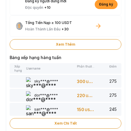
Đăng ký người dùng mới
Đăng ký
Độc quyền
+10
Tổng Tiền Nạp ≥ 100 USDT
Hoàn Thành Lần Đầu
+30
Xem Thêm
Bảng xếp hạng hàng tuần
Xếp
Phần thưởng
Điểm
Username
hạng
275
sky***@****
300
USDT
275
dor***@****
220
USDT
245
san***@****
150
USDT
Xem Chi Tiết