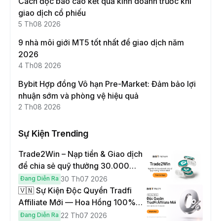
Cách đọc báo cáo kết quả kinh doanh trước khi
giao dịch cổ phiếu
5 Th08 2026
9 nhà môi giới MT5 tốt nhất để giao dịch năm
2026
4 Th08 2026
Bybit Hợp đồng Vô hạn Pre-Market: Đảm bảo lợi
nhuận sớm và phòng vệ hiệu quả
2 Th08 2026
Sự Kiện Trending
Trade2Win – Nạp tiền & Giao dịch
để chia sẻ quỹ thưởng 30.000
USDT
Đang Diễn Ra
30 Th07 2026
🇻🇳 Sự Kiện Độc Quyền Tradfi
Affiliate Mới — Hoa Hồng 100% &
Hoàn Phí Qua Đêm
Đang Diễn Ra
22 Th07 2026