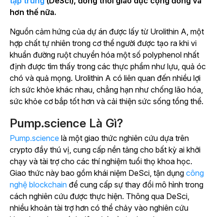
tập trung
(DeSci), đồng thời giáo dục cộng đồng và
hơn thế nữa.
Nguồn cảm hứng của dự án được lấy từ Urolithin A, một
hợp chất tự nhiên trong cơ thể người được tạo ra khi vi
khuẩn đường ruột chuyển hóa một số polyphenol nhất
định được tìm thấy trong các thực phẩm như lựu, quả óc
chó và quả mọng. Urolithin A có liên quan đến nhiều lợi
ích sức khỏe khác nhau, chẳng hạn như chống lão hóa,
sức khỏe cơ bắp tốt hơn và cải thiện sức sống tổng thể.
Pump.science Là Gì?
Pump.science
là một giao thức nghiên cứu dựa trên
crypto đầy thú vị, cung cấp nền tảng cho bất kỳ ai khởi
chạy và tài trợ cho các thí nghiệm tuổi thọ khoa học.
Giao thức này bao gồm khái niệm DeSci, tận dụng
công
nghệ blockchain
để cung cấp sự thay đổi mô hình trong
cách nghiên cứu được thực hiện. Thông qua DeSci,
nhiều khoản tài trợ hơn có thể chảy vào nghiên cứu