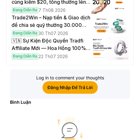
cùng kiếm $20, tổng thưởng lên
đến $1,000
Đang Diễn Ra
7 Th08 2026
Trade2Win – Nạp tiền & Giao dịch
để chia sẻ quỹ thưởng 30.000
USDT
Đang Diễn Ra
30 Th07 2026
🇻🇳 Sự Kiện Độc Quyền Tradfi
Affiliate Mới — Hoa Hồng 100% &
Hoàn Phí Qua Đêm
Đang Diễn Ra
22 Th07 2026
Log in to comment your thoughts
Đăng Nhập Để Trả Lời
Bình Luận