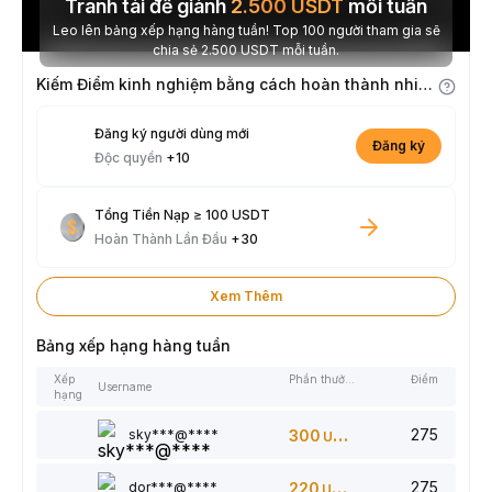
Tranh tài để giành
2.500
USDT
mỗi tuần
Leo lên bảng xếp hạng hàng tuần! Top 100 người tham gia sẽ
chia sẻ 2.500 USDT mỗi tuần.
Kiếm Điểm kinh nghiệm bằng cách hoàn thành nhiệm vụ
Đăng ký người dùng mới
Đăng ký
Độc quyền
+10
Tổng Tiền Nạp ≥ 100 USDT
Hoàn Thành Lần Đầu
+30
Xem Thêm
Bảng xếp hạng hàng tuần
Xếp
Phần thưởng
Điểm
Username
hạng
275
sky***@****
300
USDT
275
dor***@****
220
USDT