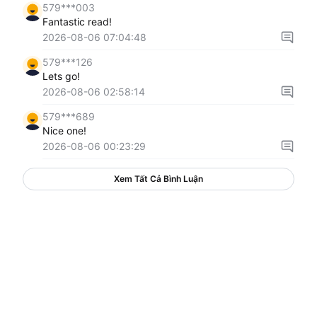
579***003
Fantastic read!
2026-08-06 07:04:48
579***126
Lets go!
2026-08-06 02:58:14
579***689
Nice one!
2026-08-06 00:23:29
Xem Tất Cả Bình Luận