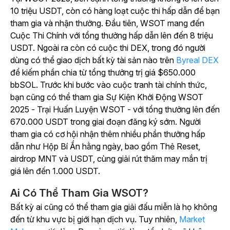
10 triệu USDT, còn có hàng loạt cuộc thi hấp dẫn để bạn
tham gia và nhận thưởng. Đầu tiên, WSOT mang đến
Cuộc Thi Chính với tổng thưởng hấp dẫn lên đến 8 triệu
USDT. Ngoài ra còn có cuộc thi DEX, trong đó người
dùng có thể giao dịch bất kỳ tài sản nào trên
Byreal DEX
để kiếm phần chia từ tổng thưởng trị giá $650.000
bbSOL. Trước khi bước vào cuộc tranh tài chính thức,
bạn cũng có thể tham gia Sự Kiện Khởi Động WSOT
2025 - Trại Huấn Luyện WSOT - với tổng thưởng lên đến
670.000 USDT trong giai đoạn đăng ký sớm. Người
tham gia có cơ hội nhận thêm nhiều phần thưởng hấp
dẫn như Hộp Bí Ẩn hằng ngày, bao gồm Thẻ Reset,
airdrop MNT và USDT, cùng giải rút thăm may mắn trị
giá lên đến 1.000 USDT.
Ai Có Thể Tham Gia WSOT?
Bất kỳ ai cũng có thể tham gia giải đấu miễn là họ không
đến từ khu vực bị giới hạn dịch vụ. Tuy nhiên,
Market