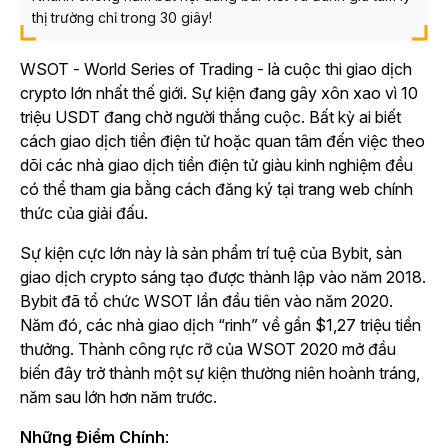
thị trường chỉ trong 30 giây!
WSOT - World Series of Trading - là cuộc thi giao dịch
crypto lớn nhất thế giới. Sự kiện đang gây xôn xao vì 10
triệu USDT đang chờ người thắng cuộc. Bất kỳ ai biết
cách giao dịch tiền điện tử hoặc quan tâm đến việc theo
dõi các nhà giao dịch tiền điện tử giàu kinh nghiệm đều
có thể tham gia bằng cách đăng ký tại trang web chính
thức của giải đấu.
Sự kiện cực lớn này là sản phẩm trí tuệ của Bybit, sàn
giao dịch crypto sáng tạo được thành lập vào năm 2018.
Bybit đã tổ chức WSOT lần đầu tiên vào năm 2020.
Năm đó, các nhà giao dịch “rinh” về gần $1,27 triệu tiền
thưởng. Thành công rực rỡ của WSOT 2020 mở đầu
biến đây trở thành một sự kiện thường niên hoành tráng,
năm sau lớn hơn năm trước.
Những Điểm Chính
: