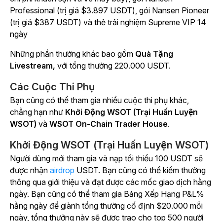
Professional (trị giá $3.897 USDT), gói Nansen Pioneer
(trị giá $387 USDT) và thẻ trải nghiệm Supreme VIP 14
ngày
Những phần thưởng khác bao gồm
Quà Tặng
Livestream,
với tổng thưởng 220.000 USDT.
Các Cuộc Thi Phụ
Bạn cũng có thể tham gia nhiều cuộc thi phụ khác,
chẳng hạn như
Khởi Động WSOT (Trại Huấn Luyện
WSOT)
và
WSOT On-Chain Trader House
.
Khởi Động WSOT (Trại Huấn Luyện WSOT)
Người dùng mới tham gia và nạp tối thiểu 100 USDT sẽ
được nhận
airdrop
USDT. Bạn cũng có thể kiếm thưởng
thông qua giới thiệu và đạt được các mốc giao dịch hằng
ngày. Bạn cũng có thể tham gia Bảng Xếp Hạng P&L%
hằng ngày để giành tổng thưởng cố định $20.000 mỗi
ngày, tổng thưởng này sẽ được trao cho top 500 người