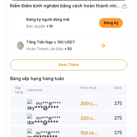
Kiếm Điểm kinh nghiệm bằng cách hoàn thành nhiệm vụ
Đăng ký người dùng mới
Đăng ký
Độc quyền
+10
Tổng Tiền Nạp ≥ 100 USDT
Hoàn Thành Lần Đầu
+30
Xem Thêm
Bảng xếp hạng hàng tuần
Xếp
Phần thưởng
Điểm
Username
hạng
275
sky***@****
300
USDT
275
dor***@****
220
USDT
275
jay***@****
150
USDT