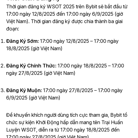
Thời gian đăng ký WSOT 2025 trên Bybit sẽ bắt đầu từ
17:00 ngày 12/8/2025 đến 17:00 ngày 6/9/2025 (giờ
Việt Nam). Thời gian đăng ký được chia thành ba giai
đoạn:
Đăng Ký Sớm:
17:00 ngày 12/8/2025 – 17:00 ngày
18/8/2025 (giờ Việt Nam)
Đăng Ký Chính Thức:
17:00 ngày 18/8/2025 – 17:00
ngày 27/8/2025 (giờ Việt Nam)
Đăng Ký Muộn:
17:00 ngày 27/8/2025 – 17:00 ngày
6/9/2025 (giờ Việt Nam)
Để khuyến khích người dùng tích cực tham gia, Bybit tổ
chức sự kiện Khởi Động hấp dẫn mang tên Trại Huấn
Luyện WSOT, diễn ra từ 17:00 ngày 18/8/2025 đến
17:00 ngày 27/8/2025 (giờ Việt Nam).