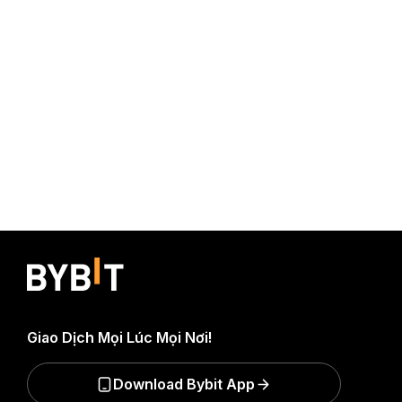
Giao Dịch Mọi Lúc Mọi Nơi!
Download Bybit App