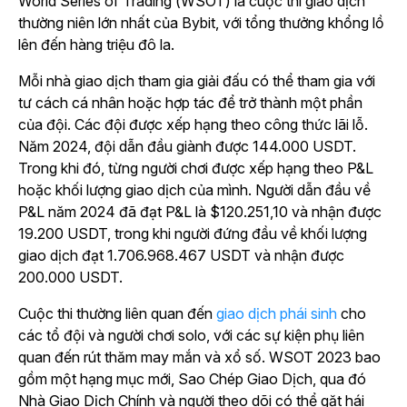
World Series of Trading (WSOT) là cuộc thi giao dịch
thường niên lớn nhất của Bybit, với tổng thưởng khổng lồ
lên đến hàng triệu đô la.
Mỗi nhà giao dịch tham gia giải đấu có thể tham gia với
tư cách cá nhân hoặc hợp tác để trở thành một phần
của đội. Các đội được xếp hạng theo công thức lãi lỗ.
Năm 2024, đội dẫn đầu giành được 144.000 USDT.
Trong khi đó, từng người chơi được xếp hạng theo P&L
hoặc khối lượng giao dịch của mình. Người dẫn đầu về
P&L năm 2024 đã đạt P&L là $120.251,10 và nhận được
19.200 USDT, trong khi người đứng đầu về khối lượng
giao dịch đạt 1.706.968.467 USDT và nhận được
200.000 USDT.
Cuộc thi thường liên quan đến
giao dịch phái sinh
cho
các tổ đội và người chơi solo, với các sự kiện phụ liên
quan đến rút thăm may mắn và xổ số. WSOT 2023 bao
gồm một hạng mục mới, Sao Chép Giao Dịch, qua đó
Nhà Giao Dịch Chính và người theo dõi có thể gặt hái