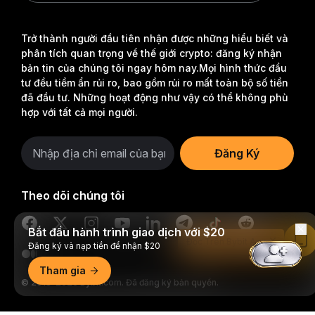
Trở thành người đầu tiên nhận được những hiểu biết và
phân tích quan trọng về thế giới crypto: đăng ký nhận
bản tin của chúng tôi ngay hôm nay.
Mọi hình thức đầu
tư đều tiềm ẩn rủi ro, bao gồm rủi ro mất toàn bộ số tiền
đã đầu tư. Những hoạt động như vậy có thể không phù
hợp với tất cả mọi người.
Đăng Ký
Theo dõi chúng tôi
Bắt đầu hành trình giao dịch với $20
Đọc Trên Bybit App
Đăng ký và nạp tiền để nhận $20
Tham gia
© 2018-2026 Bybit.com. Đã đăng ký bản quyền.