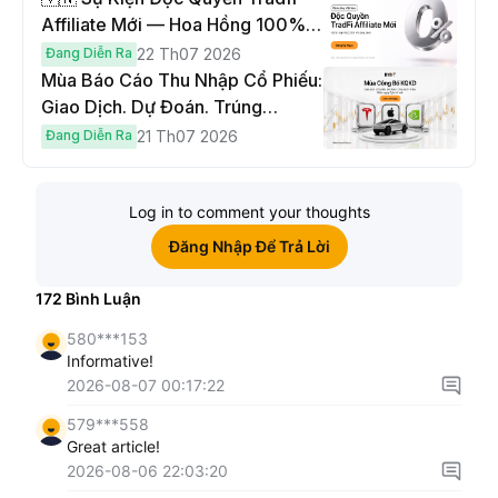
Affiliate Mới — Hoa Hồng 100% &
Hoàn Phí Qua Đêm
Đang Diễn Ra
22 Th07 2026
Mùa Báo Cáo Thu Nhập Cổ Phiếu:
Giao Dịch. Dự Đoán. Trúng
Cybertruck!
Đang Diễn Ra
21 Th07 2026
Log in to comment your thoughts
Đăng Nhập Để Trả Lời
172
Bình Luận
580***153
Informative!
2026-08-07 00:17:22
579***558
Great article!
2026-08-06 22:03:20