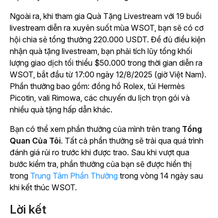
Ngoài ra, khi tham gia Quà Tặng Livestream với 19 buổi
livestream diễn ra xuyên suốt mùa WSOT, bạn sẽ có cơ
hội chia sẻ tổng thưởng 220.000 USDT. Để đủ điều kiện
nhận quà tặng livestream, bạn phải tích lũy tổng khối
lượng giao dịch tối thiểu $50.000 trong thời gian diễn ra
WSOT, bắt đầu từ 17:00 ngày 12/8/2025 (giờ Việt Nam).
Phần thưởng bao gồm: đồng hồ Rolex, túi Hermès
Picotin, vali Rimowa, các chuyến du lịch trọn gói và
nhiều quà tặng hấp dẫn khác.
Bạn có thể xem phần thưởng của mình trên trang
Tổng
Quan Của Tôi
. Tất cả phần thưởng sẽ trải qua quá trình
đánh giá rủi ro trước khi được trao. Sau khi vượt qua
bước kiểm tra, phần thưởng của bạn sẽ được hiển thị
trong
Trung Tâm Phần Thưởng
trong vòng 14 ngày sau
khi kết thúc WSOT.
Lời kết