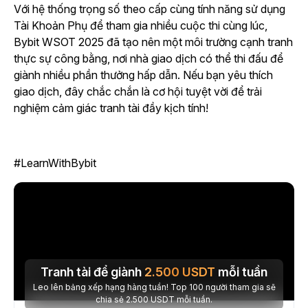
Với hệ thống trọng số theo cấp cùng tính năng sử dụng
Tài Khoản Phụ để tham gia nhiều cuộc thi cùng lúc,
Bybit WSOT 2025 đã tạo nên một môi trường cạnh tranh
thực sự công bằng, nơi nhà giao dịch có thể thi đấu để
giành nhiều phần thưởng hấp dẫn. Nếu bạn yêu thích
giao dịch, đây chắc chắn là cơ hội tuyệt vời để trải
nghiệm cảm giác tranh tài đầy kịch tính!
#LearnWithBybit
Tranh tài để giành
2.500
USDT
mỗi tuần
Leo lên bảng xếp hạng hàng tuần! Top 100 người tham gia sẽ
chia sẻ 2.500 USDT mỗi tuần.