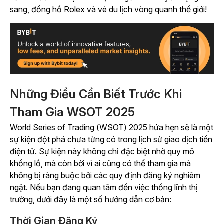
sang, đồng hồ Rolex và vé du lịch vòng quanh thế giới!
Những Điều Cần Biết Trước Khi
Tham Gia WSOT 2025
World Series of Trading (WSOT) 2025 hứa hẹn sẽ là một
sự kiện đột phá chưa từng có trong lịch sử giao dịch tiền
điện tử. Sự kiện này không chỉ đặc biệt nhờ quy mô
khổng lồ, mà còn bởi vì ai cũng có thể tham gia mà
không bị ràng buộc bởi các quy định đăng ký nghiêm
ngặt. Nếu bạn đang quan tâm đến việc thống lĩnh thị
trường, dưới đây là một số hướng dẫn cơ bản:
Thời Gian Đăng Ký