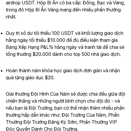
airdrop USDT. Hộp Bí Ẩn có ba cấp: Đồng, Bạc và Vàng,
trong đó Hộp Bí Ẩn Vàng mang đến nhiều phần thưởng
nhất.
Duy trì số dư tối thiểu 100 USDT và khối lượng giao dịch
hằng ngày tối thiểu $10.000 để đủ điều kiện tham gia
Bảng Xếp Hạng P&L% hằng ngày và tranh tài để chia sẻ
tổng thưởng $20.000 dành cho top 500 nhà giao dịch.
Hoàn thành năm khóa học giao dịch đơn giản và nhận
quà tặng giáo dục $20.
Giải thưởng Đội Hình Của Năm sẽ được chia đều giữa đội
chiến thắng và những người bình chọn cho đội đó - và
nếu bạn là Đội Trưởng, bạn có thể nhận thêm nhiều phần
thưởng hấp dẫn khác như: Đội Trưởng Của Năm, Phần
Thưởng Đội Trưởng Đăng Ký Sớm, Phần Thưởng VIP
Độc Quyền Dành Cho Đội Trưởng.