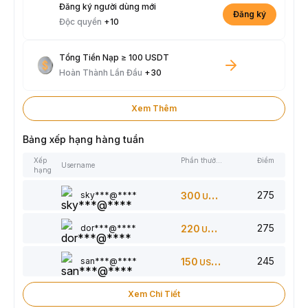
Đăng ký người dùng mới
Đăng ký
Độc quyền
+10
Tổng Tiền Nạp ≥ 100 USDT
Hoàn Thành Lần Đầu
+30
Xem Thêm
Bảng xếp hạng hàng tuần
Xếp
Phần thưởng
Điểm
Username
hạng
275
sky***@****
300
USDT
275
dor***@****
220
USDT
245
san***@****
150
USDT
Xem Chi Tiết