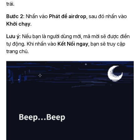
trái.
Bước 2
: Nhấn vào
Phát để airdrop
, sau đó nhấn vào
Khởi chạy
.
Lưu ý
: Nếu bạn là người dùng mới, mã mời sẽ được điền
tự động. Khi nhấn vào
Kết Nối ngay
, bạn sẽ truy cập
trang chủ.