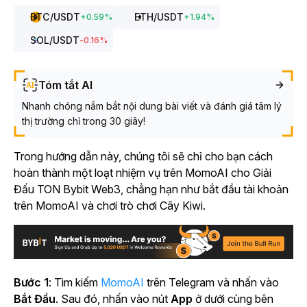
BTC
/USDT
ETH
/USDT
+
0.59
%
+
1.94
%
SOL
/USDT
-0.16
%
Tóm tắt AI
Nhanh chóng nắm bắt nội dung bài viết và đánh giá tâm lý
thị trường chỉ trong 30 giây!
Trong hướng dẫn này, chúng tôi sẽ chỉ cho bạn cách
hoàn thành một loạt nhiệm vụ trên MomoAI cho Giải
Đấu TON Bybit Web3, chẳng hạn như bắt đầu tài khoản
trên MomoAI và chơi
trò chơi
Cây Kiwi
.
Bước 1
: Tìm kiếm
MomoAI
trên Telegram và nhấn vào
Bắt Đầu
. Sau đó, nhấn vào
nút
App
ở dưới cùng bên