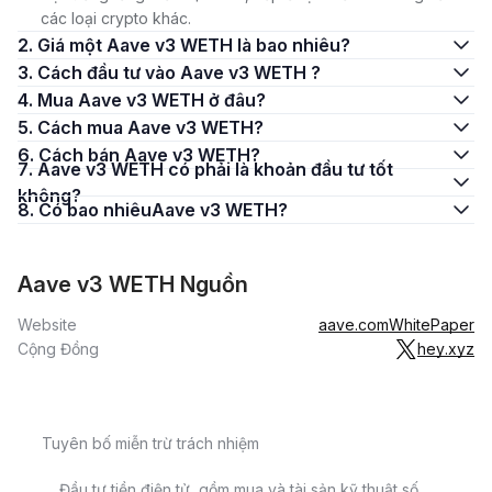
các loại crypto khác.
2. Giá một Aave v3 WETH là bao nhiêu?
3. Cách đầu tư vào Aave v3 WETH ?
4. Mua Aave v3 WETH ở đâu?
5. Cách mua Aave v3 WETH?
6. Cách bán Aave v3 WETH?
7. Aave v3 WETH có phải là khoản đầu tư tốt
không?
8. Có bao nhiêuAave v3 WETH?
Aave v3 WETH Nguồn
Website
aave.com
WhitePaper
Cộng Đồng
hey.xyz
Tuyên bố miễn trừ trách nhiệm
Đầu tư tiền điện tử, gồm mua và tài sản kỹ thuật số