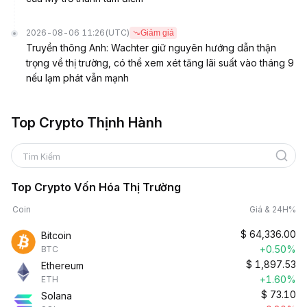
2026-08-06 11:26
(UTC)
Giảm giá
Truyền thông Anh: Wachter giữ nguyên hướng dẫn thận
trọng về thị trường, có thể xem xét tăng lãi suất vào tháng 9
nếu lạm phát vẫn mạnh
Top Crypto Thịnh Hành
Tìm Kiếm
Top Crypto Vốn Hóa Thị Trường
Coin
Giá & 24H%
$
64,336.00
Bitcoin
+0.50%
BTC
$
1,897.53
Ethereum
+1.60%
ETH
$
73.10
Solana