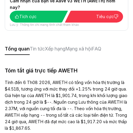
Cảm nhận của bạn về Aave v3 WETH (AWETH) hôm
nay?
Tích cực
Tiêu cực
Lưu ý: Thông tin chỉ mang tính chất tham khảo.
Tổng quan
Tin tức
Xếp hạng
Mạng xã hội
FAQ
Tóm tắt giá trực tiếp AWETH
Tính đến 6 Th08 2026, AWETH có tổng vốn hóa thị trường là
$4.51B, tương ứng với mức thay đổi +1.25% trong 24 giờ qua.
Giá hiện tại của AWETH là $1,901.74, trong khi khối lượng giao
dịch trong 24 giờ là $--. Nguồn cung Lưu thông của AWETH là
2.37M, với nguồn cung tối đa là --. Theo vốn hóa thị trường,
AWETH xếp hạng -- trong số tất cả các loại tiền điện tử. Trong
24 giờ qua, AWETH đã đạt mức cao là $1,917.20 và mức thấp
là $1,867.65.