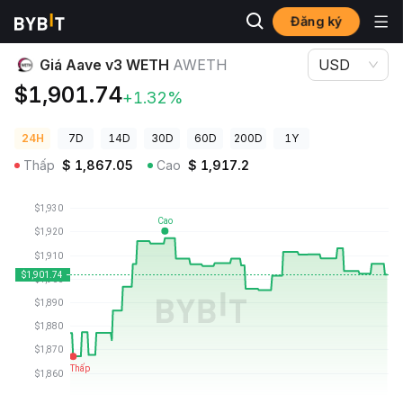
Đăng ký
Giá Tiền Điện Tử
Giá Aave v3 WETH AWETH
Giá Aave v3 WETH
AWETH
USD
$1,901.74
+1.32%
24H
7D
14D
30D
60D
200D
1Y
Thấp
$
1,867.05
Cao
$
1,917.2