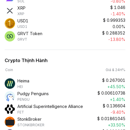
-0.80%
SOL
$
1.046
XRP
-1.40%
XRP
$
0.999353
USD1
0.00%
USD1
$
0.288352
GRVT Token
-13.80%
GRVT
Crypto Thịnh Hành
Coin
Giá & 24H%
$
0.267001
Heima
+45.50%
HEI
$
0.00610738
Pudgy Penguins
+1.40%
PENGU
$
0.136604
Artificial Superintelligence Alliance
-9.40%
FET
$
0.01861045
StonkBroker
+33.50%
STONKBROKER