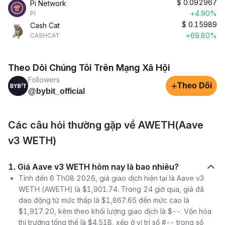
$
0.092967
Pi Network
+4.90%
PI
$
0.15989
Cash Cat
+69.80%
CASHCAT
Theo Dõi Chúng Tôi Trên Mạng Xã Hội
Followers
+
Theo Dõi
@bybit_official
Các câu hỏi thường gặp về AWETH(Aave
v3 WETH)
1. Giá Aave v3 WETH hôm nay là bao nhiêu?
Tính đến 6 Th08 2026, giá giao dịch hiện tại là Aave v3
WETH (AWETH) là $1,901.74. Trong 24 giờ qua, giá đã
dao động từ mức thấp là $1,867.65 đến mức cao là
$1,917.20, kèm theo khối lượng giao dịch là $--. Vốn hóa
thị trường tổng thể là $4.51B, xếp ở vị trí số #-- trong số