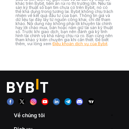
khác trên Bybit, tiềm ẩn rủi ro thị trường lớn. Nếu tài
sản kỹ thuật số bạn tìm chưa có trên Bybit, nó có
thể khả dụng trong tương lai. Bybit không chịu trách
nhiệm về kết quả đầu tư của bạn. Thông tin giá và
dữ liệu tại đây lấy từ nguồn công khai, chỉ để tham
khảo. Nội dung này không phải lời khuyên tài chính
hay lời chào mua, bán hoặc nắm giữ tài sản kỹ thuật
số. Trước khi giao dịch, bạn nên đánh giá kỹ tình
hình tài chính và khả năng chịu rủi ro. Bạn cũng nên
tham khảo ý kiến chuyên gia khi cần thiết. Để biết
thêm, vui lòng xem
Điều khoản dịch vụ của Bybit
.
Về chúng tôi