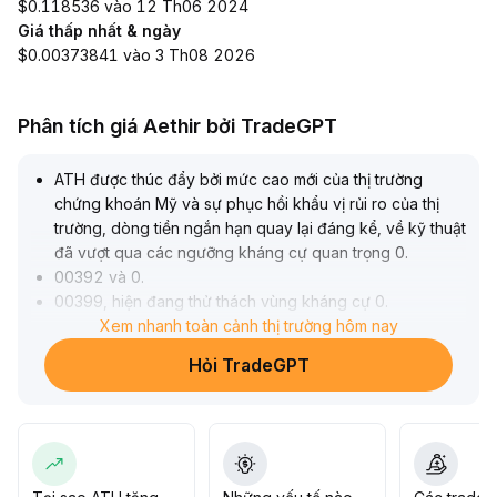
$0.118536 vào 12 Th06 2024
Giá thấp nhất & ngày
$0.00373841 vào 3 Th08 2026
Phân tích giá Aethir bởi TradeGPT
ATH được thúc đẩy bởi mức cao mới của thị trường
chứng khoán Mỹ và sự phục hồi khẩu vị rủi ro của thị
trường, dòng tiền ngắn hạn quay lại đáng kể, về kỹ thuật
đã vượt qua các ngưỡng kháng cự quan trọng 0
.
00392 và 0
.
00399, hiện đang thử thách vùng kháng cự 0
.
00410—0
Xem nhanh toàn cảnh thị trường hôm nay
.
00412 với khối lượng giao dịch hỗ trợ tốt
.
Hỏi TradeGPT
Nếu bùng nổ vượt qua khu vực này, giá có thể tăng lên
0
.
00420 hoặc cao hơn; nếu thoái lui, chú ý vùng hỗ trợ 0
.
00388—0
.
00392
.
Khuyến nghị theo xu hướng trong ngắn hạn, theo dõi sát