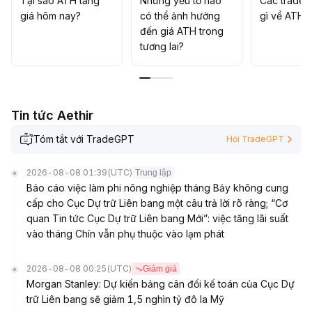
Tại sao ATH tăng
Những yếu tố nào
Các trader
sự thay đổi khối lượng giao dịch
.
giá hôm nay?
có thể ảnh hưởng
gì về ATH?
Để tiếp tục tăng trưởng trong trung và dài hạn vẫn cần
đến giá ATH trong
động lực từ yếu tố cơ bản, nên đồng thời theo dõi hệ
tương lai?
sinh thái dự án và diễn biến ngành, phòng ngừa rủi ro
biến động do cảm xúc thị trường giảm xuống
.
Tin tức Aethir
Tóm tắt với TradeGPT
Hỏi TradeGPT
2026-08-08 01:39
(UTC)
Trung lập
Báo cáo việc làm phi nông nghiệp tháng Bảy không cung
cấp cho Cục Dự trữ Liên bang một câu trả lời rõ ràng; “Cơ
quan Tin tức Cục Dự trữ Liên bang Mới”: việc tăng lãi suất
vào tháng Chín vẫn phụ thuộc vào lạm phát
2026-08-08 00:25
(UTC)
Giảm giá
Morgan Stanley: Dự kiến bảng cân đối kế toán của Cục Dự
trữ Liên bang sẽ giảm 1,5 nghìn tỷ đô la Mỹ