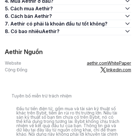
4. Mua Aethir ở đâu?
5. Cách mua Aethir?
6. Cách bán Aethir?
7. Aethir có phải là khoản đầu tư tốt không?
8. Có bao nhiêuAethir?
Aethir Nguồn
Website
aethir.com
WhitePaper
Cộng Đồng
linkedin.com
Tuyên bố miễn trừ trách nhiệm
Đầu tư tiền điện tử, gồm mua và tài sản kỹ thuật số
khác trên Bybit, tiềm ẩn rủi ro thị trường lớn. Nếu tài
sản kỹ thuật số bạn tìm chưa có trên Bybit, nó có
thể khả dụng trong tương lai. Bybit không chịu trách
nhiệm về kết quả đầu tư của bạn. Thông tin giá và
dữ liệu tại đây lấy từ nguồn công khai, chỉ để tham
khảo. Nội dung này không phải lời khuyên tài chính