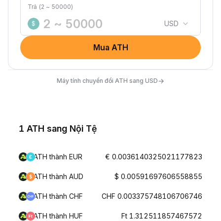
Trả (2 ~ 50000)
USD
$
Mua ATH
→
Máy tính chuyển đổi ATH sang USD
1 ATH sang Nội Tệ
ATH thành EUR
€ 0.0036140325021177823
ATH thành AUD
$ 0.00591697606558855
ATH thành CHF
CHF 0.003375748106706746
ATH thành HUF
Ft 1.312511857467572