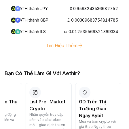
ATH thành JPY
¥ 0.6593243536682752
ATH thành GBP
£ 0.00309683754814785
ATH thành ILS
₪ 0.012535569821369334
Tìm Hiểu Thêm
Bạn Có Thể Làm Gì Với Aethir?
List Pre-Market
GD Trên Thị
Chuyển Đ
Crypto
Trường Giao
Crypto C
Nhận quyền truy cập
Chuyển đổi c
Ngay Bybit
sớm vào các token
miễn phí—n
Mua và bán crypto với
mới—giao dịch token
chóng, an to
giá Giao Ngay theo