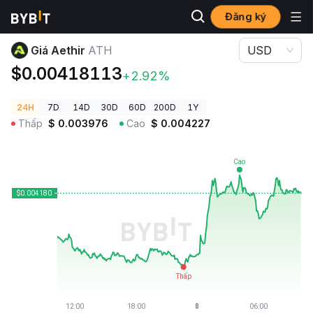
Đăng ký
Giá Tiền Điện Tử
Giá Aethir ATH
Giá Aethir
ATH
USD
$0.00418113
+2.92%
24H
7D
14D
30D
60D
200D
1Y
Thấp
$
0.003976
Cao
$
0.004227