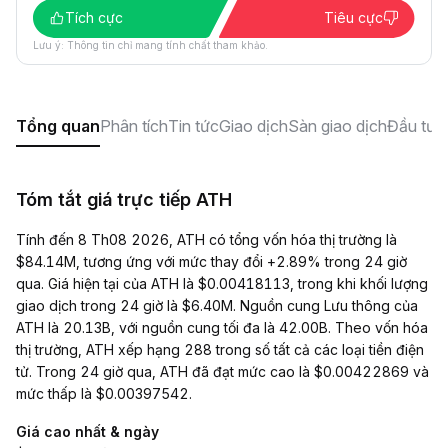
Tích cực
Tiêu cực
Lưu ý: Thông tin chỉ mang tính chất tham khảo.
Tổng quan
Phân tích
Tin tức
Giao dịch
Sàn giao dịch
Đầu tư
X
Tóm tắt giá trực tiếp ATH
Tính đến 8 Th08 2026, ATH có tổng vốn hóa thị trường là
$84.14M, tương ứng với mức thay đổi +2.89% trong 24 giờ
qua. Giá hiện tại của ATH là $0.00418113, trong khi khối lượng
giao dịch trong 24 giờ là $6.40M. Nguồn cung Lưu thông của
ATH là 20.13B, với nguồn cung tối đa là 42.00B. Theo vốn hóa
thị trường, ATH xếp hạng 288 trong số tất cả các loại tiền điện
tử. Trong 24 giờ qua, ATH đã đạt mức cao là $0.00422869 và
mức thấp là $0.00397542.
Giá cao nhất & ngày