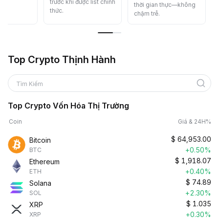
trước khi được list chính
dàng.
thời gian thực—không
thức.
chậm trễ.
Top Crypto Thịnh Hành
Tìm Kiếm
Top Crypto Vốn Hóa Thị Trường
Coin
Giá & 24H%
$
64,953.00
Bitcoin
+0.50%
BTC
$
1,918.07
Ethereum
+0.40%
ETH
$
74.89
Solana
+2.30%
SOL
$
1.035
XRP
+0.30%
XRP