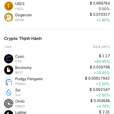
$
0.999784
USD1
0.00%
USD1
$
0.070327
Dogecoin
+1.40%
DOGE
Crypto Thịnh Hành
Coin
Giá & 24H%
$
1.17
Cysic
+60.90%
CYS
$
0.059798
Biconomy
+20.40%
BICO
$
0.00617942
Pudgy Penguins
+2.20%
PENGU
$
0.692547
Sui
+2.50%
SUI
$
0.353648
Ondo
+0.70%
ONDO
$
2.31
Lighter