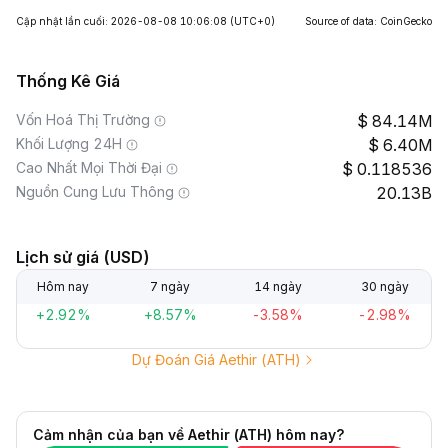
Cập nhật lần cuối: 2026-08-08 10:06:08
(UTC+0)
Source of data: CoinGecko
Thống Kê Giá
Vốn Hoá Thị Trường
84.14M
Khối Lượng 24H
6.40M
Cao Nhất Mọi Thời Đại
0.118536
Nguồn Cung Lưu Thông
20.13B
Lịch sử giá (USD)
Hôm nay
7 ngày
14 ngày
30 ngày
+2.92%
+8.57%
-3.58%
-2.98%
Dự Đoán Giá Aethir (ATH)
Cảm nhận của bạn về Aethir (ATH) hôm nay?