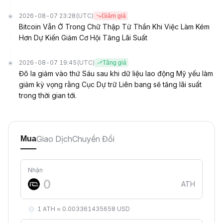
2026-08-07 23:28
(UTC)
Giảm giá
Bitcoin Vẫn Ở Trong Chữ Thập Tử Thần Khi Việc Làm Kém
Hơn Dự Kiến Giảm Cơ Hội Tăng Lãi Suất
2026-08-07 19:45
(UTC)
Tăng giá
Đô la giảm vào thứ Sáu sau khi dữ liệu lao động Mỹ yếu làm
giảm kỳ vọng rằng Cục Dự trữ Liên bang sẽ tăng lãi suất
trong thời gian tới.
Giao Dịch
Chuyển Đổi
Mua
Nhận
ATH
1 ATH ≈ 0.003361435658 USD