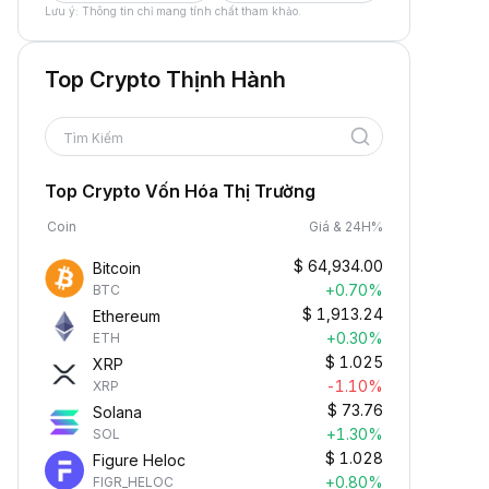
Lưu ý: Thông tin chỉ mang tính chất tham khảo.
Top Crypto Thịnh Hành
Tìm Kiếm
Top Crypto Vốn Hóa Thị Trường
Coin
Giá & 24H%
$
64,934.00
Bitcoin
+0.70%
BTC
$
1,913.24
Ethereum
+0.30%
ETH
$
1.025
XRP
-1.10%
XRP
$
73.76
Solana
+1.30%
SOL
$
1.028
Figure Heloc
+0.80%
FIGR_HELOC