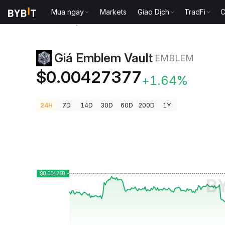
Mua ngay
Markets
Giao Dịch
TradFi
C
Giá Tiền Điện Tử
Giá Emblem Vault EMBLEM
Giá Emblem Vault
EMBLEM
$0.00427377
+1.64%
24H
7D
14D
30D
60D
200D
1Y