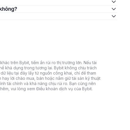
t không?
hác trên Bybit, tiềm ẩn rủi ro thị trường lớn. Nếu tài
thể khả dụng trong tương lai. Bybit không chịu trách
dữ liệu tại đây lấy từ nguồn công khai, chỉ để tham
h hay lời chào mua, bán hoặc nắm giữ tài sản kỹ thuật
ình tài chính và khả năng chịu rủi ro. Bạn cũng nên
 thêm, vui lòng xem Điều khoản dịch vụ của Bybit.