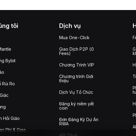
ng tôi
Dịch vụ
Mua One-Click
F
antle
Giao Dịch P2P (0
G
Fees)
k
g Bybit
Chương Trình VIP
H
áo
Chương trình Giới
T
thiệu
 Rủi Ro
P
Dịch Vụ Tổ Chức
h
Giác
Đăng ký niêm yết
H
ụng
coin
P
n Hồi Giáo
Đơn Đăng Ký Dự Án
RWA
A
n Phí & Giao
API Thuế