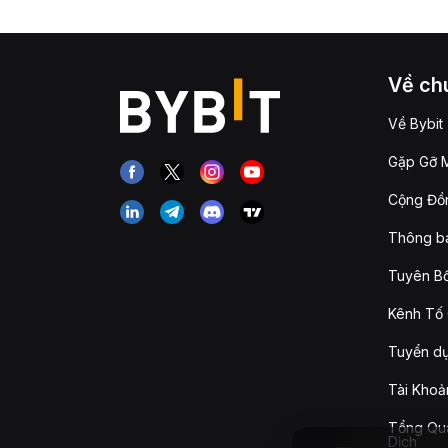
Về chú
Về Bybit
Gặp Gỡ M
Cộng Đồn
Thông b
Tuyên Bố
Kênh Tố 
Tuyển d
Tài Khoả
Tổng Qua
Dịch