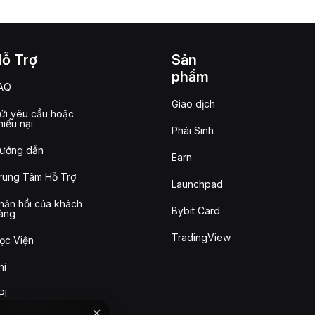
Hỗ Trợ
Sản
phẩm
AQ
Giao dịch
ửi yêu cầu hoặc
hiếu nại
Phái Sinh
ướng dẫn
Earn
rung Tâm Hỗ Trợ
Launchpad
hản hồi của khách
Bybit Card
àng
TradingView
ọc Viện
hí
PI