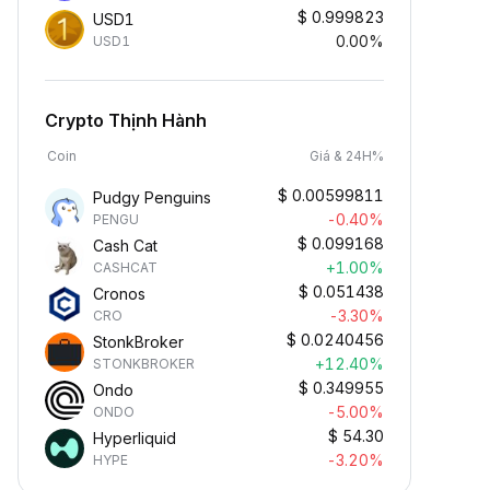
$
0.999823
USD1
0.00%
USD1
Crypto Thịnh Hành
Coin
Giá & 24H%
$
0.00599811
Pudgy Penguins
-0.40%
PENGU
$
0.099168
Cash Cat
+1.00%
CASHCAT
$
0.051438
Cronos
-3.30%
CRO
$
0.0240456
StonkBroker
+12.40%
STONKBROKER
$
0.349955
Ondo
-5.00%
ONDO
$
54.30
Hyperliquid
-3.20%
HYPE