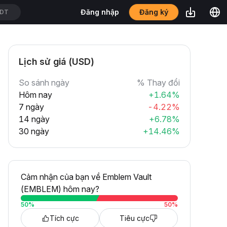
Đăng ký
Đăng nhập
SDT
Lịch sử giá (USD)
So sánh ngày
% Thay đổi
Hôm nay
+1.64%
7 ngày
-4.22%
14 ngày
+6.78%
30 ngày
+14.46%
Cảm nhận của bạn về Emblem Vault
(EMBLEM) hôm nay?
50
%
50
%
Tích cực
Tiêu cực