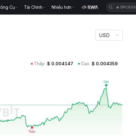
ông Cụ
Tài Chính
Nhiều hơn
🔥
SPCXU
USD
Thấp
$
0.004147
Cao
$
0.004359